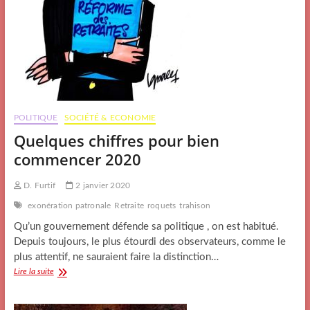
POLITIQUE
SOCIÉTÉ & ECONOMIE
Quelques chiffres pour bien
commencer 2020
D. Furtif
2 janvier 2020
exonération patronale
Retraite
roquets
trahison
Qu’un gouvernement défende sa politique , on est habitué.
Depuis toujours, le plus étourdi des observateurs, comme le
plus attentif, ne sauraient faire la distinction…
Quelques
Lire la suite
chiffres
pour
bien