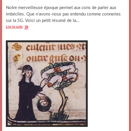
Notre merveilleuse époque permet aux cons de parler aux
imbéciles. Que n’avons-nous pas entendu comme conneries
sur la 5G. Voici un petit résumé de la…
La
Lire la suite
5G
de
quoi
parlons-
nous?