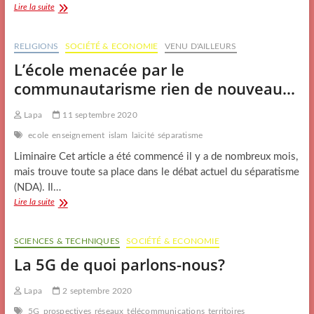
Nous
Lire la suite
sommes
tous
des
RELIGIONS
SOCIÉTÉ & ECONOMIE
VENU D'AILLEURS
BANKSTERS
L’école menacée par le
…
communautarisme rien de nouveau…
(Redif)
Lapa
11 septembre 2020
ecole
enseignement
islam
laïcité
séparatisme
Liminaire Cet article a été commencé il y a de nombreux mois,
mais trouve toute sa place dans le débat actuel du séparatisme
(NDA). Il…
L’école
Lire la suite
menacée
par
le
SCIENCES & TECHNIQUES
SOCIÉTÉ & ECONOMIE
communautarisme
La 5G de quoi parlons-nous?
rien
de
nouveau…
Lapa
2 septembre 2020
5G
prospectives
réseaux
télécommunications
territoires