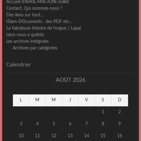
Accueil d’AVRIL-MAI-JUIN-Juillet
Contact. Qui sommes-nous ?
Des liens sur tout…
ISlam-DOcuments , des PDF etc…
La fabuleuse histoire de l’orgue. ( Lapa)
Léon nous a quittés
Les archives intégrales
Archives par catégories
Calendrier
AOÛT 2026
L
M
M
J
V
S
D
1
2
3
4
5
6
7
8
9
10
11
12
13
14
15
16