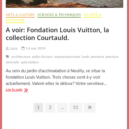
ARTS & CULTURE
SCIENCES & TECHNIQUES
SOCIÉTÉ &
ECONOMIE
A voir: Fondation Louis Vuitton, la
collection Courtauld.
Lapa
14 mai 2019
architecture
exilés fiscaux
impressionnisme
lvmh
peinture
peinture
abstraite
spéculation
Au sein du jardin d’acclimatation à Neuilly, se situe la
fondation Louis Vuitton. Trois choses sont à y voir
actuellement. Valent-elles le détour? Votre serviteur…
A
Lire la suite
voir:
Fondation
Pagination
Louis
Page
Page
Page
Next
1
2
…
51
Vuitton,
des
page
la
collection
publications
Courtauld.