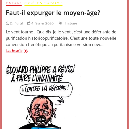
HISTOIRE
SOCIÉTÉ & ECONOMIE
Faut-il expurger le moyen-âge?
D. Furtif
4 février 2020
Histoire
Le vent tourne . Que dis-je le vent , c’est une déferlante de
purification historicopurificatoire. C’est une toute nouvelle
conversion frénétique au puritanisme version new…
Faut-
Lire la suite
il
expurger
le
moyen-
âge?