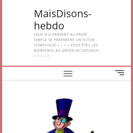
Skip
MaisDisons-
to
content
hebdo
CEUX QUI PENSENT AU PASSÉ
SIMPLE SE PRÉPARENT UN FUTUR
COMPLIQUÉ.= = = = VOUS ÊTES LES
BIENVENUS AU JARDIN DU DESSOUS
= = = = =
M
e
n
u
B
u
t
t
o
n