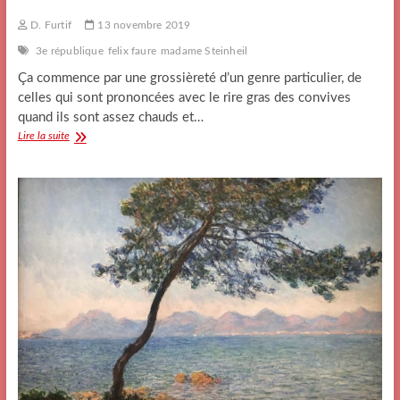
D. Furtif
13 novembre 2019
3e république
felix faure
madame Steinheil
Ça commence par une grossièreté d’un genre particulier, de
celles qui sont prononcées avec le rire gras des convives
quand ils sont assez chauds et…
Du
Lire la suite
salon
bleu
au
Vert
Logis,
le
parcours
incendiaire
d’une
pompe
funèbre