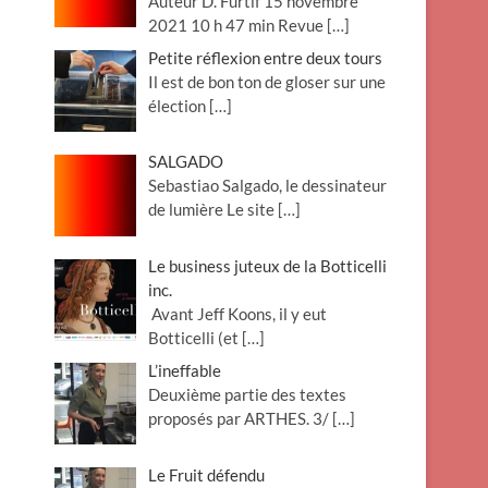
Auteur D. Furtif 15 novembre
2021 10 h 47 min Revue
[…]
Petite réflexion entre deux tours
Il est de bon ton de gloser sur une
élection
[…]
SALGADO
Sebastiao Salgado, le dessinateur
de lumière Le site
[…]
Le business juteux de la Botticelli
inc.
Avant Jeff Koons, il y eut
Botticelli (et
[…]
L’ineffable
Deuxième partie des textes
proposés par ARTHES. 3/
[…]
Le Fruit défendu