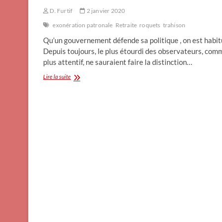
D. Furtif
2 janvier 2020
exonération patronale
Retraite
roquets
trahison
Qu’un gouvernement défende sa politique , on est habit
Depuis toujours, le plus étourdi des observateurs, com
plus attentif, ne sauraient faire la distinction…
Quelques
Lire la suite
chiffres
pour
bien
commencer
2020