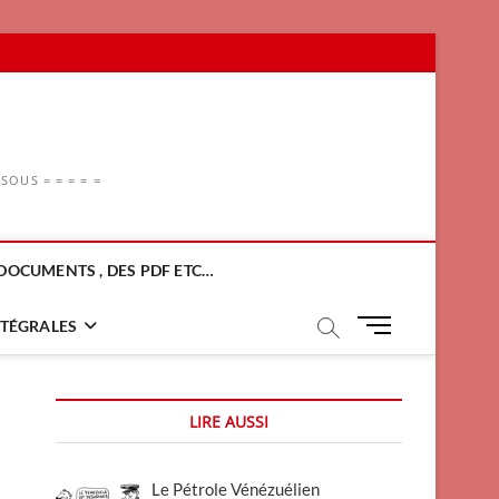
OUS = = = = =
DOCUMENTS , DES PDF ETC…
M
NTÉGRALES
e
n
u
LIRE AUSSI
B
u
t
Le Pétrole Vénézuélien
t