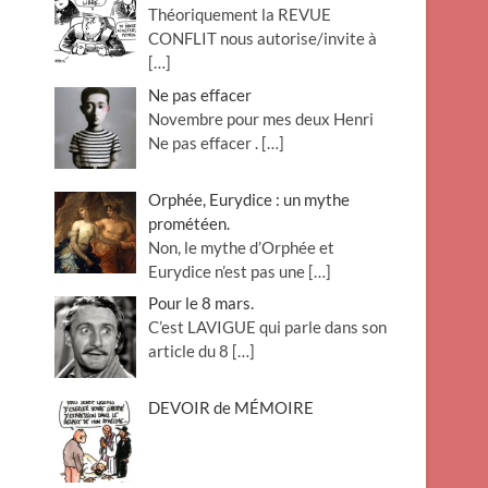
Théoriquement la REVUE
o
CONFLIT nous autorise/invite à
n
[…]
Ne pas effacer
Novembre pour mes deux Henri
Ne pas effacer .
[…]
Orphée, Eurydice : un mythe
prométéen.
Non, le mythe d’Orphée et
Eurydice n’est pas une
[…]
Pour le 8 mars.
C’est LAVIGUE qui parle dans son
article du 8
[…]
DEVOIR de MÉMOIRE