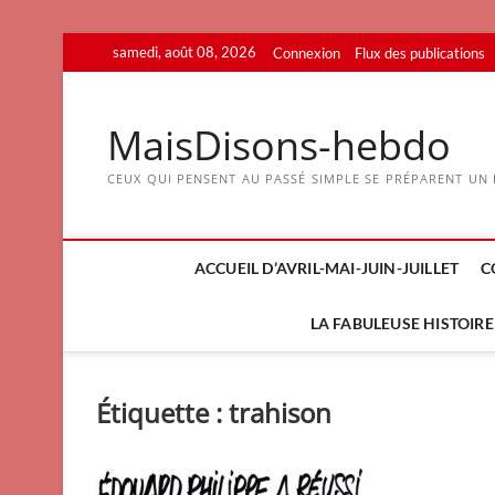
Skip
samedi, août 08, 2026
Connexion
Flux des publications
to
content
MaisDisons-hebdo
CEUX QUI PENSENT AU PASSÉ SIMPLE SE PRÉPARENT UN F
ACCUEIL D’AVRIL-MAI-JUIN-JUILLET
C
LA FABULEUSE HISTOIRE 
Étiquette :
trahison