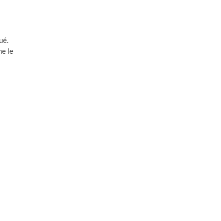
ué.
me le