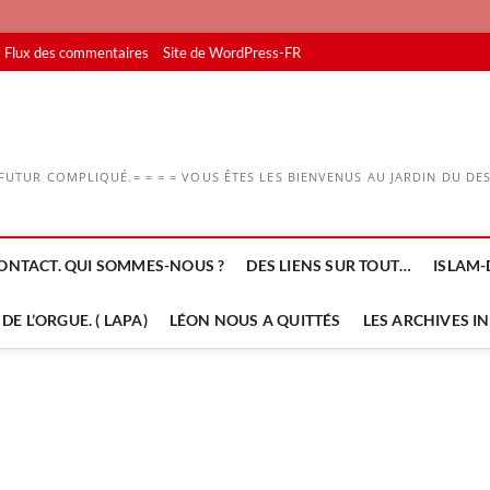
Flux des commentaires
Site de WordPress-FR
UTUR COMPLIQUÉ.= = = = VOUS ÊTES LES BIENVENUS AU JARDIN DU DESS
ONTACT. QUI SOMMES-NOUS ?
DES LIENS SUR TOUT…
ISLAM-
DE L’ORGUE. ( LAPA)
LÉON NOUS A QUITTÉS
LES ARCHIVES I