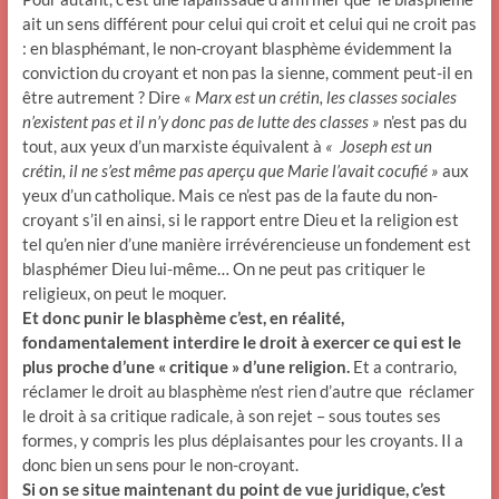
ait un sens différent pour celui qui croit et celui qui ne croit pas
: en blasphémant, le non-croyant blasphème évidemment la
conviction du croyant et non pas la sienne, comment peut-il en
être autrement ? Dire
« Marx est un crétin, les classes sociales
n’existent pas et il n’y donc pas de lutte des classes »
n’est pas du
tout, aux yeux d’un marxiste équivalent à
« Joseph est un
crétin, il ne s’est même pas aperçu que Marie l’avait cocufié »
aux
yeux d’un catholique. Mais ce n’est pas de la faute du non-
croyant s’il en ainsi, si le rapport entre Dieu et la religion est
tel qu’en nier d’une manière irrévérencieuse un fondement est
blasphémer Dieu lui-même… On ne peut pas critiquer le
religieux, on peut le moquer.
Et donc punir le blasphème c’est, en réalité,
fondamentalement interdire le droit à exercer ce qui est le
plus proche d’une « critique » d’une religion.
Et a contrario,
réclamer le droit au blasphème n’est rien d’autre que réclamer
le droit à sa critique radicale, à son rejet – sous toutes ses
formes, y compris les plus déplaisantes pour les croyants. Il a
donc bien un sens pour le non-croyant.
Si on se situe maintenant du point de vue juridique, c’est