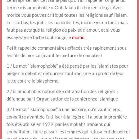
L’entreprise morice n’aime pas qu’on lui rappelle l’origine du
terme « islamophobie ». Ouh!lalala il a horreur de ça. Avec
morice vous pouvez critiqué toutes les religions sauf l’islam.
Les cathos, les juifs, les bouddhistes, morice y s’en fout, mais
faut pas attaqué la religion de paix et d’amour, et si vous
essayez y se fâche tout rouge le
momo
.
Petit rappel de commentaires effacés très rapidement sous
les fils de morice (avant fermeture de comptes)
1 / Le mot “islamophobie” a été pensé par les islamistes pour
piéger le débat et détourner l’antiracisme au profit de leur
lutte contre le blasphème.
2 / islamophobie: notion de « diffamation des religions »
défendue par l’Organisation de la conférence islamique
3 / Le mot “islamophobie” a une histoire, qu’il vaut mieux
connaître avant de l’utiliser à la légère. Il a pour la première
fois été utilisé en 1979, par les mollahs iraniens qui
souhaitaient faire passer les femmes qui refusaient de porter