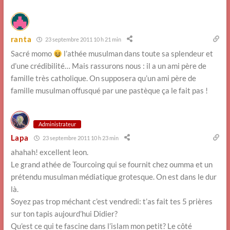
ranta
23 septembre 2011 10 h 21 min
Sacré momo
l’athée musulman dans toute sa splendeur et
d’une crédibilité… Mais rassurons nous : il a un ami père de
famille très catholique. On supposera qu’un ami père de
famille musulman offusqué par une pastèque ça le fait pas !
Administrateur
Lapa
23 septembre 2011 10 h 23 min
ahahah! excellent leon.
Le grand athée de Tourcoing qui se fournit chez oumma et un
prétendu musulman médiatique grotesque. On est dans le dur
là.
Soyez pas trop méchant c’est vendredi: t’as fait tes 5 prières
sur ton tapis aujourd’hui Didier?
Qu’est ce qui te fascine dans l’islam mon petit? Le côté