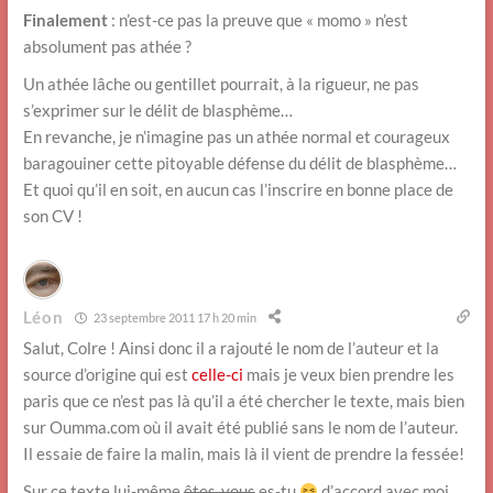
Finalement
: n’est-ce pas la preuve que « momo » n’est
absolument pas athée ?
Un athée lâche ou gentillet pourrait, à la rigueur, ne pas
s’exprimer sur le délit de blasphème…
En revanche, je n’imagine pas un athée normal et courageux
baragouiner cette pitoyable défense du délit de blasphème…
Et quoi qu’il en soit, en aucun cas l’inscrire en bonne place de
son CV !
Léon
23 septembre 2011 17 h 20 min
Salut, Colre ! Ainsi donc il a rajouté le nom de l’auteur et la
source d’origine qui est
celle-ci
mais je veux bien prendre les
paris que ce n’est pas là qu’il a été chercher le texte, mais bien
sur Oumma.com où il avait été publié sans le nom de l’auteur.
Il essaie de faire la malin, mais là il vient de prendre la fessée!
Sur ce texte lui-même
êtes-vous
es-tu
d’accord avec moi