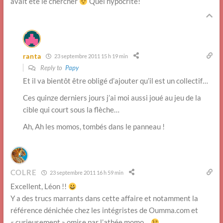
avait été le chercher
Quel hypocrite!
ranta
23 septembre 2011 15 h 19 min
Reply to
Papy
Et il va bientôt être obligé d’ajouter qu’il est un collectif…
Ces quinze derniers jours j’ai moi aussi joué au jeu de la
cible qui court sous la flèche…
Ah, Ah les momos, tombés dans le panneau !
COLRE
23 septembre 2011 16 h 59 min
Excellent, Léon !!
Y a des trucs marrants dans cette affaire et notamment la
référence dénichée chez les intégristes de Oumma.com et
« curieusement » omise par l’athée momo…