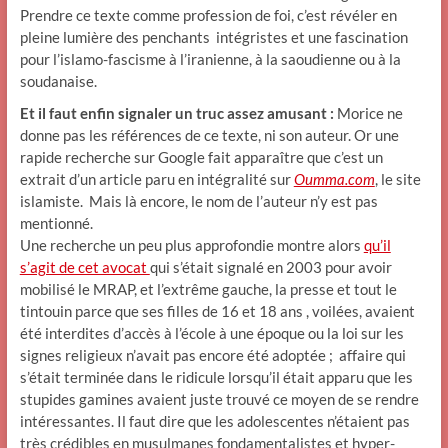
Prendre ce texte comme profession de foi, c’est révéler en
pleine lumière des penchants intégristes et une fascination
pour l’islamo-fascisme à l’iranienne, à la saoudienne ou à la
soudanaise.
Et il faut enfin signaler un truc assez amusant :
Morice ne
donne pas les références de ce texte, ni son auteur. Or une
rapide recherche sur Google fait apparaître que c’est un
extrait d’un article paru en intégralité sur
Oumma.com
, le site
islamiste. Mais là encore, le nom de l’auteur n’y est pas
mentionné.
Une recherche un peu plus approfondie montre alors
qu’il
s’agit de cet avocat
qui s’était signalé en 2003 pour avoir
mobilisé le MRAP, et l’extrême gauche, la presse et tout le
tintouin parce que ses filles de 16 et 18 ans , voilées, avaient
été interdites d’accès à l’école à une époque ou la loi sur les
signes religieux n’avait pas encore été adoptée ; affaire qui
s’était terminée dans le ridicule lorsqu’il était apparu que les
stupides gamines avaient juste trouvé ce moyen de se rendre
intéressantes. Il faut dire que les adolescentes n’étaient pas
très crédibles en musulmanes fondamentalistes et hyper-