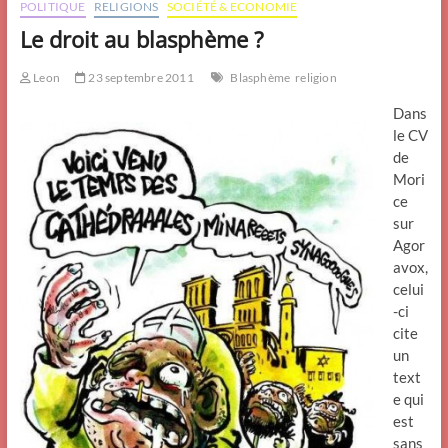
POLITIQUE
RELIGIONS
SOCIÉTÉ & ECONOMIE
Le droit au blasphème ?
Leon
23 septembre 2011
Blasphème
religion
Dans
le CV
de
Mori
ce
sur
Agor
avox,
celui
-ci
cite
un
text
e qui
est
sans