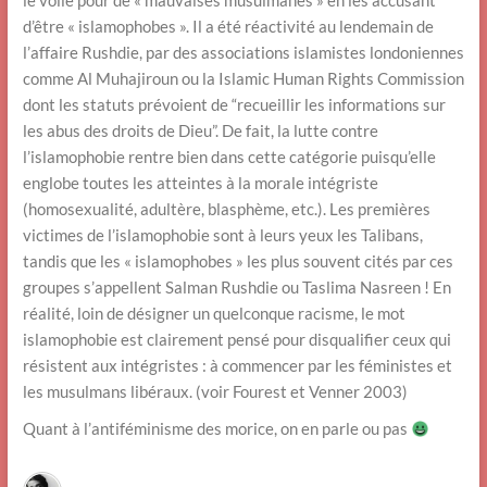
le voile pour de « mauvaises musulmanes » en les accusant
d’être « islamophobes ». Il a été réactivité au lendemain de
l’affaire Rushdie, par des associations islamistes londoniennes
comme Al Muhajiroun ou la Islamic Human Rights Commission
dont les statuts prévoient de “recueillir les informations sur
les abus des droits de Dieu”. De fait, la lutte contre
l’islamophobie rentre bien dans cette catégorie puisqu’elle
englobe toutes les atteintes à la morale intégriste
(homosexualité, adultère, blasphème, etc.). Les premières
victimes de l’islamophobie sont à leurs yeux les Talibans,
tandis que les « islamophobes » les plus souvent cités par ces
groupes s’appellent Salman Rushdie ou Taslima Nasreen ! En
réalité, loin de désigner un quelconque racisme, le mot
islamophobie est clairement pensé pour disqualifier ceux qui
résistent aux intégristes : à commencer par les féministes et
les musulmans libéraux. (voir Fourest et Venner 2003)
Quant à l’antiféminisme des morice, on en parle ou pas