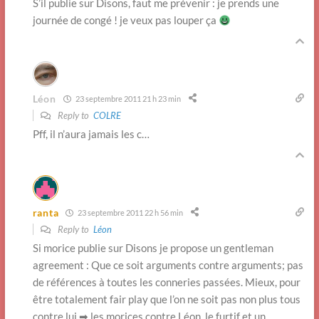
S’il publie sur Disons, faut me prévenir : je prends une
journée de congé ! je veux pas louper ça
Léon
23 septembre 2011 21 h 23 min
Reply to
COLRE
Pff, il n’aura jamais les c…
ranta
23 septembre 2011 22 h 56 min
Reply to
Léon
Si morice publie sur Disons je propose un gentleman
agreement : Que ce soit arguments contre arguments; pas
de références à toutes les conneries passées. Mieux, pour
être totalement fair play que l’on ne soit pas non plus tous
contre lui ➡ les morices contre Léon, le furtif et un