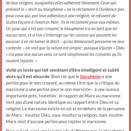
de leur religion, auxquelles elles adhèrent librement. Ceux qui
prônent le « droit au blasphème » ne le réclament à l’évidence pas
pour ceux qui, par leur adhésion à une religion, se refusent de
toutes façons à l’exercer. Non : ils le réclament pour eux mêmes.
Or, pour qui n’est pas croyant, le blasphème n’a en tant que tel
aucun sens, et si l’on s’interroge sur les raisons qui peuvent les
pousser à en réclamer le droit – qu’au demeurant personne ne leur
conteste – on voit que la raison est simple : puisque injurier « Dieu
» n’a pour eux aucun sens, ce sont simplement les croyants qu’ils
veulent injurier. »
Voilà un texte qui fait semblant d’être intelligent et subtil
alors qu’il est absurde
. Bien sûr que le
blasphème
a une
portée pour le non-croyant, au même titre que la critique du
marxisme a une portée pour le non-marxiste– à une nuance
importante près, toutefois : le rapport de Marx au marxisme
n’est pas d’une nature identique au rapport entre Dieu et sa
religion. Le marxisme existe en soi et en dehors de la personne
de Marx : insultez Dieu, vous insultez la religion, mais insulter
Marx n’est d’aucune portée pour rejeter le marxisme.
Pour autant, c’est une lapalissade d’affirmer que le blasphème