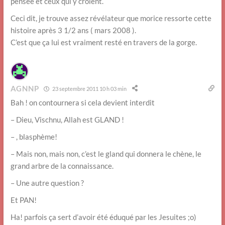
pensée et ceux qui y croient.
Ceci dit, je trouve assez révélateur que morice ressorte cette
histoire après 3 1/2 ans ( mars 2008 ).
C’est que ça lui est vraiment resté en travers de la gorge.
AGNNP
23 septembre 2011 10 h 03 min
Bah ! on contournera si cela devient interdit
– Dieu, Vischnu, Allah est GLAND !
– , blasphème!
– Mais non, mais non, c’est le gland qui donnera le chène, le
grand arbre de la connaissance.
– Une autre question ?
Et PAN!
Ha! parfois ça sert d’avoir été éduqué par les Jesuites ;o)