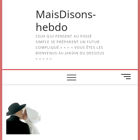
Skip
MaisDisons-
to
content
hebdo
CEUX QUI PENSENT AU PASSÉ
SIMPLE SE PRÉPARENT UN FUTUR
COMPLIQUÉ.= = = = VOUS ÊTES LES
BIENVENUS AU JARDIN DU DESSOUS
= = = = =
M
e
n
u
B
u
t
t
o
n