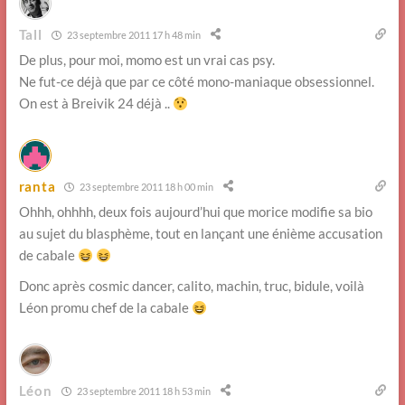
Tall
23 septembre 2011 17 h 48 min
De plus, pour moi, momo est un vrai cas psy.
Ne fut-ce déjà que par ce côté mono-maniaque obsessionnel.
On est à Breivik 24 déjà ..
ranta
23 septembre 2011 18 h 00 min
Ohhh, ohhhh, deux fois aujourd’hui que morice modifie sa bio
au sujet du blasphème, tout en lançant une énième accusation
de cabale
Donc après cosmic dancer, calito, machin, truc, bidule, voilà
Léon promu chef de la cabale
Léon
23 septembre 2011 18 h 53 min