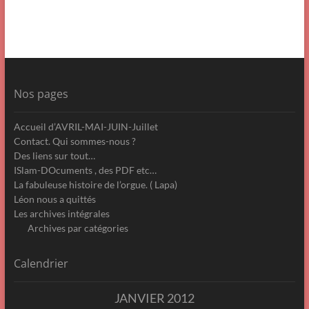
Nos pages
Accueil d’AVRIL-MAI-JUIN-Juillet
Contact. Qui sommes-nous ?
Des liens sur tout…
ISlam-DOcuments , des PDF etc…
La fabuleuse histoire de l’orgue. ( Lapa)
Léon nous a quittés
Les archives intégrales
Archives par catégories
Calendrier
JANVIER 2012