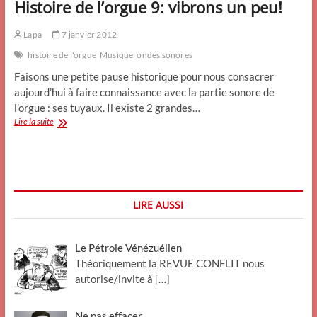
Histoire de l’orgue 9: vibrons un peu!
Lapa
7 janvier 2012
histoire de l'orgue
Musique
ondes sonores
Faisons une petite pause historique pour nous consacrer
aujourd’hui à faire connaissance avec la partie sonore de
l’orgue : ses tuyaux. Il existe 2 grandes…
Histoire
Lire la suite
de
l’orgue
9:
vibrons
un
peu!
LIRE AUSSI
Le Pétrole Vénézuélien
Théoriquement la REVUE CONFLIT nous
autorise/invite à
[…]
Ne pas effacer