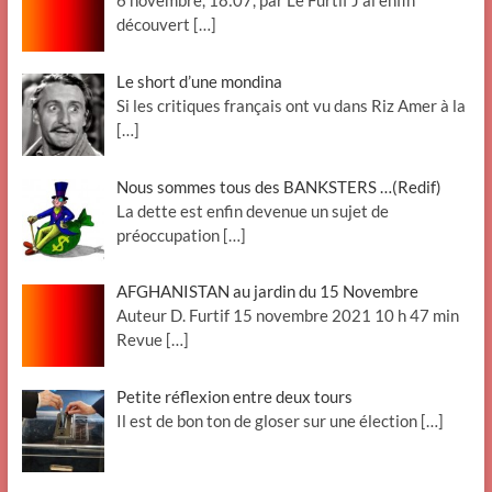
6 novembre, 18:07, par Le Furtif J’ai enfin
découvert
[…]
Le short d’une mondina
Si les critiques français ont vu dans Riz Amer à la
[…]
Nous sommes tous des BANKSTERS …(Redif)
La dette est enfin devenue un sujet de
préoccupation
[…]
AFGHANISTAN au jardin du 15 Novembre
Auteur D. Furtif 15 novembre 2021 10 h 47 min
Revue
[…]
Petite réflexion entre deux tours
Il est de bon ton de gloser sur une élection
[…]