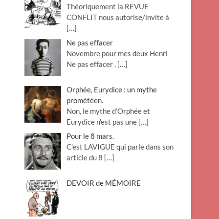
Théoriquement la REVUE
o
CONFLIT nous autorise/invite à
n
[…]
Ne pas effacer
Novembre pour mes deux Henri
Ne pas effacer .
[…]
Orphée, Eurydice : un mythe
prométéen.
Non, le mythe d’Orphée et
Eurydice n’est pas une
[…]
Pour le 8 mars.
C’est LAVIGUE qui parle dans son
article du 8
[…]
DEVOIR de MÉMOIRE