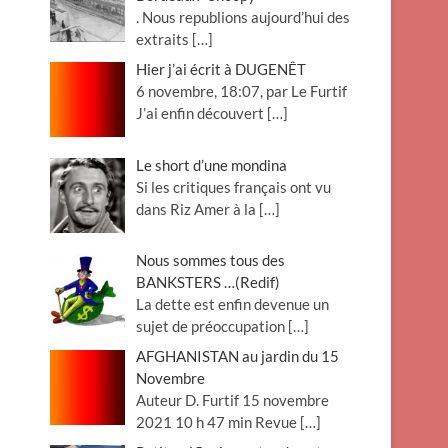
. Nous republions aujourd’hui des
extraits
[…]
Hier j’ai écrit à DUGENÊT
6 novembre, 18:07, par Le Furtif
J’ai enfin découvert
[…]
Le short d’une mondina
Si les critiques français ont vu
dans Riz Amer à la
[…]
Nous sommes tous des
BANKSTERS …(Redif)
La dette est enfin devenue un
sujet de préoccupation
[…]
AFGHANISTAN au jardin du 15
Novembre
Auteur D. Furtif 15 novembre
2021 10 h 47 min Revue
[…]