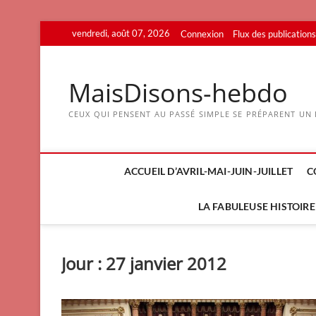
Skip
vendredi, août 07, 2026
Connexion
Flux des publications
to
content
MaisDisons-hebdo
CEUX QUI PENSENT AU PASSÉ SIMPLE SE PRÉPARENT UN F
ACCUEIL D’AVRIL-MAI-JUIN-JUILLET
C
LA FABULEUSE HISTOIRE 
Jour :
27 janvier 2012