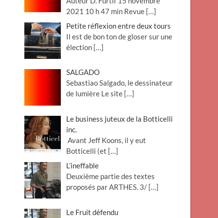
Auteur D. Furtif 15 novembre
2021 10 h 47 min Revue
[…]
Petite réflexion entre deux tours
Il est de bon ton de gloser sur une
élection
[…]
SALGADO
Sebastiao Salgado, le dessinateur
de lumière Le site
[…]
Le business juteux de la Botticelli
inc.
Avant Jeff Koons, il y eut
Botticelli (et
[…]
L’ineffable
Deuxième partie des textes
proposés par ARTHES. 3/
[…]
Le Fruit défendu