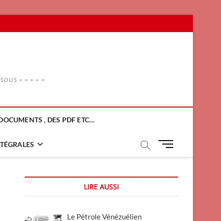
OUS = = = = =
DOCUMENTS , DES PDF ETC…
M
NTÉGRALES
e
n
u
LIRE AUSSI
B
u
t
Le Pétrole Vénézuélien
t