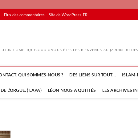
Flux des commentaires
Site de WordPress-FR
UTUR COMPLIQUÉ.= = = = VOUS ÊTES LES BIENVENUS AU JARDIN DU DESS
ONTACT. QUI SOMMES-NOUS ?
DES LIENS SUR TOUT…
ISLAM-
DE L’ORGUE. ( LAPA)
LÉON NOUS A QUITTÉS
LES ARCHIVES I