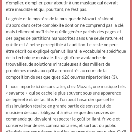
d’empiler, d’empiler, pour aboutir à une musique qui devrait
être inaudible et qui, pourtant, ne l’est pas.
Le génie et le mystère de la musique de Mozart résident
d’abord dans cette complexité dont on ne comprend pas la clé,
mais tellement maîtrisée qu’elle génère parfois des pages et
des pages de partitions manuscrites sans une seule rature, et
qu’elle est à peine perceptible à l’audition. Le reste ne peut
être décrit ou expliqué qu’en utilisant le vocabulaire spécifique
de la technique musicale. Il s’agit d’une avalanche de
trouvailles, de solutions miraculeuses à des milliers de
problèmes musicaux qu’il a rencontrés au cours de la
composition de ses quelques 626 œuvres répertoriées
(3)
.
Il nous importe ici de constater, chez Mozart, une musique très
« savante » qui se cache le plus souvent sous une apparence
de légèreté et de facilité. Et l’on peut hasarder que cette
dissimulation résulte en grande partie de son statut de
musicien de cour, l’obligeant à n’écrire que des œuvres de
commande qui devaient respecter le goût brillant, frivole et
conservateur de ses commanditaires, et surtout du public
d’invités par ces princes, à qui les œuvres devaient plaire. Qu’il