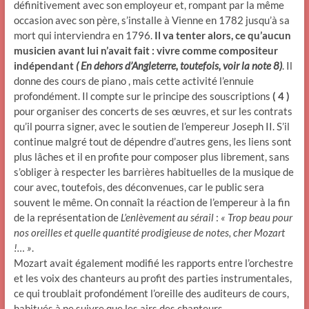
définitivement avec son employeur et, rompant par la même
occasion avec son père, s’installe à Vienne en 1782 jusqu’à sa
mort qui interviendra en 1796.
Il va tenter alors, ce qu’aucun
musicien avant lui n’avait fait : vivre comme compositeur
indépendant
( En dehors d’Angleterre, toutefois, voir la note
8
)
. Il
donne des cours de piano , mais cette activité l’ennuie
profondément. Il compte sur le principe des souscriptions
( 4 )
pour organiser des concerts de ses œuvres, et sur les contrats
qu’il pourra signer, avec le soutien de l’empereur Joseph II. S’il
continue malgré tout de dépendre d’autres gens, les liens sont
plus lâches et il en profite pour composer plus librement, sans
s’obliger à respecter les barrières habituelles de la musique de
cour avec, toutefois, des déconvenues, car le public sera
souvent le même. On connaît la réaction de l’empereur à la fin
de la représentation de
L’enlèvement au sérail
:
« Trop beau pour
nos oreilles et quelle quantité prodigieuse de notes, cher Mozart
!… »
.
Mozart avait également modifié les rapports entre l’orchestre
et les voix des chanteurs au profit des parties instrumentales,
ce qui troublait profondément l’oreille des auditeurs de cours,
habitués à ne suivre que les airs des chanteurs.