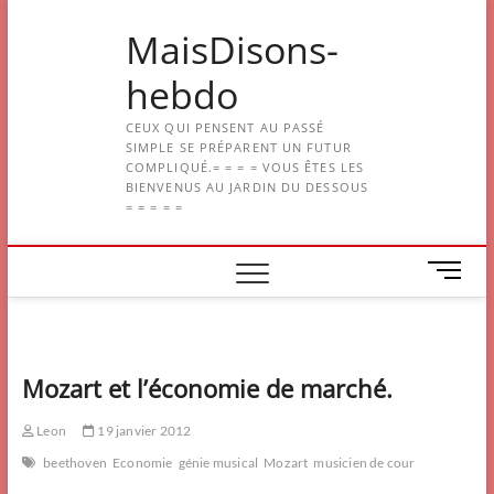
Skip
MaisDisons-
to
content
hebdo
CEUX QUI PENSENT AU PASSÉ
SIMPLE SE PRÉPARENT UN FUTUR
COMPLIQUÉ.= = = = VOUS ÊTES LES
BIENVENUS AU JARDIN DU DESSOUS
= = = = =
M
e
n
u
B
Mozart et l’économie de marché.
u
t
Leon
19 janvier 2012
t
o
beethoven
Economie
génie musical
Mozart
musicien de cour
n