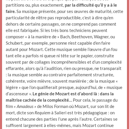
partitions ou, plus exactement,
par la difficulté qu’il y a à le
faire.
Sa musique présente, pour ses œuvres de maturité, cette
particularité de n’être pas reproductible, c’est à dire qu’en
dehors de certains passages, on ne comprend pas comment
elle est fabriquée. Si les très bons techniciens peuvent
composer « à la manière de » Bach, Beethoven, Wagner, ou
Schubert, par exemple, personne n’est capable d’en faire
autant pour Mozart. Cette musique semble l’œuvre d’un fou
tant elle a parfois ni queue ni tête sur le papier, construite
souvent par de collages incompréhensibles et d’un complexité
effarante, alors qu’à l’audition, rien ou presque, ne transparaît
: la musique semble au contraire parfaitement structurée,
cohérente, voire mièvre, souvent maniérée ; de la musique «
légère » que l’on qualifierait presque, aujourd’hui, de « musique
d’ascenseur ».
Le génie de Mozart est d’abord là : dans la
maîtrise cachée de la complexité…
Pour cela, le passage du
film
« Amadeus »
de Milos Forman où Mozart, sur son lit de
mort, dicte son
Requiem
à Salieri est très pédagogique : on
entend chacune des parties l’une après l’autre. Certaines se
suffisent largement à elles-mêmes, mais Mozart continue