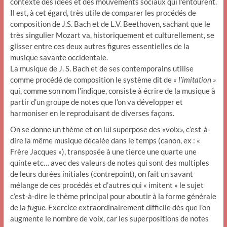
contexte des idées et des mouvements sociaux qui l’entourent.
Il est, à cet égard, très utile de comparer les procédés de
composition de J.S. Bach et de L.V. Beethoven, sachant que le
très singulier Mozart va, historiquement et culturellement, se
glisser entre ces deux autres figures essentielles de la
musique savante occidentale.
La musique de J. S. Bach et de ses contemporains utilise
comme procédé de composition le système dit de
« l’imitation »
qui, comme son nom l’indique, consiste à écrire de la musique à
partir d’un groupe de notes que l’on va développer et
harmoniser en le reproduisant de diverses façons.
On se donne un thème et on lui superpose des «voix», c’est-à-
dire la même musique décalée dans le temps (canon, ex : «
Frère Jacques »), transposée à une tierce une quarte une
quinte etc… avec des valeurs de notes qui sont des multiples
de leurs durées initiales (contrepoint), on fait un savant
mélange de ces procédés et d’autres qui « imitent » le sujet
c’est-à-dire le thème principal pour aboutir à la forme générale
de la
fugue
. Exercice extraordinairement difficile dès que l’on
augmente le nombre de voix, car les superpositions de notes