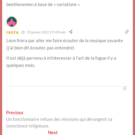
beethovenien à base de « variations »
ranta
19 janvier 2012 17 h 09 min
Léon finira par aller me faire écouter de la musique savante
(j’ai bien dit écouter, pas entendre)
Il est déjà parvenu à m’interesser à l’art de la fugue il y a
quelques mois.
Navigation
Previous
Previous
post:
Un fonctionnaire refuse des missions qui dérangent sa
de
conscience religieuse.
l’article
Next
Next