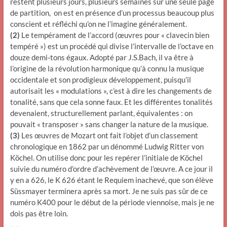
restent plusieurs jours, plusieurs semaines sur une seule page
de partition, on est en présence d’un processus beaucoup plus
conscient et réfléchi qu’on ne l’imagine généralement.
(2)
Le tempérament de l’accord (œuvres pour « clavecin bien
tempéré ») est un procédé qui divise l’intervalle de l’octave en
douze demi-tons égaux. Adopté par J.S.Bach, il va être à
l’origine de la révolution harmonique qu’à connu la musique
occidentale et son prodigieux développement, puisqu’il
autorisait les « modulations », c’est à dire les changements de
tonalité, sans que cela sonne faux. Et les différentes tonalités
devenaient, structurellement parlant, équivalentes : on
pouvait « transposer » sans changer la nature de la musique.
(3)
Les œuvres de Mozart ont fait l’objet d’un classement
chronologique en 1862 par un dénommé Ludwig Ritter von
Köchel. On utilise donc pour les repérer l’initiale de Köchel
suivie du numéro d’ordre d’achèvement de l’œuvre. A ce jour il
y en a 626, le K 626 étant le Requiem inachevé, que son élève
Süssmayer terminera après sa mort. Je ne suis pas sûr de ce
numéro K400 pour le début de la période viennoise, mais je ne
dois pas être loin.