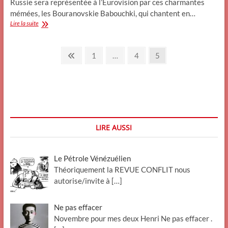
Russie sera représentée à l’Eurovision par ces charmantes
mémées, les Bouranovskie Babouchki, qui chantent en…
Eurovision:
Lire la suite
la
Russie
Pagination
va
Previous
Page
Page
Page
1
…
4
5
gagner…
page
des
publications
LIRE AUSSI
Le Pétrole Vénézuélien
Théoriquement la REVUE CONFLIT nous
autorise/invite à
[…]
Ne pas effacer
Novembre pour mes deux Henri Ne pas effacer .