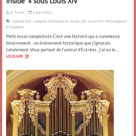
Inside » sous Louis XIV
D. Furtif
3 avril 2012
cabinet noir
complot
Enlèvement
Inside Job
Louis XIV
Monseigneur
le Dauphin
Petit essai complotiste C’est une histoire qui a commencé
bizarrement : un événement historique que j’ignorais
totalement .Vous parlant de l’amiral d’Estrées , j’ai eu le…
Venu
Lire la suite
de
Tourcoing,
un
vrai
« Complot
Inside
»
sous
Louis
XIV