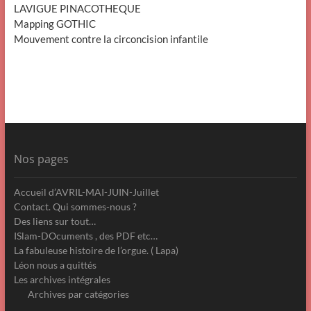
LAVIGUE PINACOTHEQUE
Mapping GOTHIC
Mouvement contre la circoncision infantile
Nos pages
Accueil d’AVRIL-MAI-JUIN-Juillet
Contact. Qui sommes-nous ?
Des liens sur tout…
ISlam-DOcuments , des PDF etc…
La fabuleuse histoire de l’orgue. ( Lapa)
Léon nous a quittés
Les archives intégrales
Archives par catégories