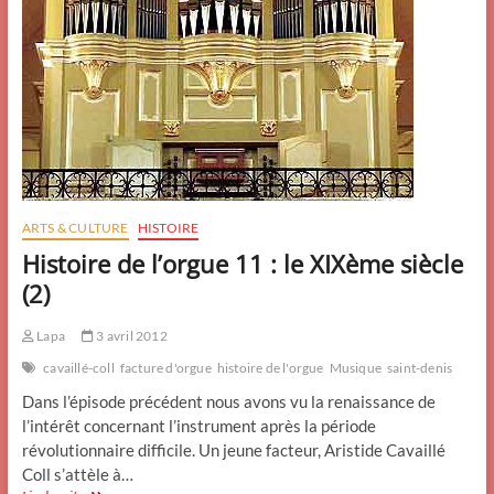
ARTS & CULTURE
HISTOIRE
Histoire de l’orgue 11 : le XIXème siècle
(2)
Lapa
3 avril 2012
cavaillé-coll
facture d'orgue
histoire de l'orgue
Musique
saint-denis
Dans l’épisode précédent nous avons vu la renaissance de
l’intérêt concernant l’instrument après la période
révolutionnaire difficile. Un jeune facteur, Aristide Cavaillé
Coll s’attèle à…