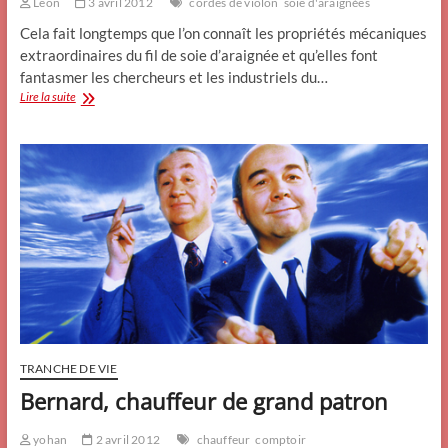
Leon
3 avril 2012
cordes de violon
soie d'araignées
Cela fait longtemps que l’on connaît les propriétés mécaniques
extraordinaires du fil de soie d’araignée et qu’elles font
fantasmer les chercheurs et les industriels du…
Des
Lire la suite
araignées
sur
leur
quant
à
soie
TRANCHE DE VIE
Bernard, chauffeur de grand patron
yohan
2 avril 2012
chauffeur
comptoir