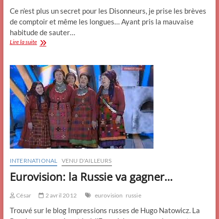
Ce n’est plus un secret pour les Disonneurs, je prise les brèves
de comptoir et même les longues… Ayant pris la mauvaise
habitude de sauter…
Bernard,
Lire la suite
chauffeur
de
grand
patron
INTERNATIONAL
VENU D'AILLEURS
Eurovision: la Russie va gagner…
César
2 avril 2012
eurovision
russie
Trouvé sur le blog Impressions russes de Hugo Natowicz. La