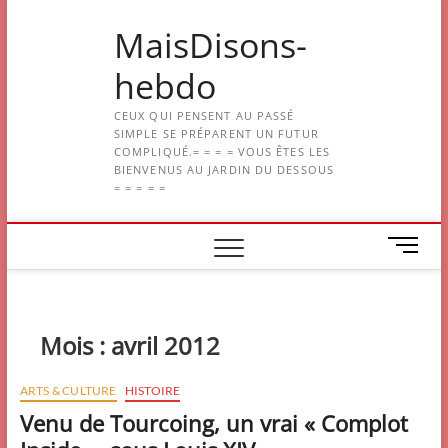
Skip
MaisDisons-
to
content
hebdo
CEUX QUI PENSENT AU PASSÉ
SIMPLE SE PRÉPARENT UN FUTUR
COMPLIQUÉ.= = = = VOUS ÊTES LES
BIENVENUS AU JARDIN DU DESSOUS
= = = = =
M
e
n
u
B
Mois :
avril 2012
u
t
ARTS & CULTURE
HISTOIRE
t
Venu de Tourcoing, un vrai « Complot
o
n