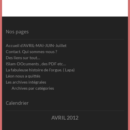
Nos pages
Accueil d’AVRIL-MAI-JUIN-Juillet
Contact. Qui sommes-nous ?
Des liens sur tout…
ISlam-DOcuments , des PDF etc…
La fabuleuse histoire de l’orgue. ( Lapa)
Léon nous a quittés
Les archives intégrales
Archives par catégories
Calendrier
AVRIL 2012