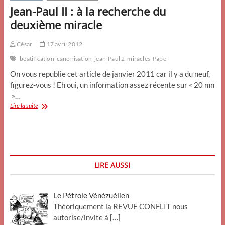
Jean-Paul II : à la recherche du
deuxième miracle
César
17 avril 2012
béatification
canonisation
jean-Paul 2
miracles
Pape
On vous republie cet article de janvier 2011 car il y a du neuf,
figurez-vous ! Eh oui, un information assez récente sur « 20 mn
»…
Jean-
Lire la suite
Paul
II
:
à
la
recherche
LIRE AUSSI
du
deuxième
miracle
Le Pétrole Vénézuélien
Théoriquement la REVUE CONFLIT nous
autorise/invite à
[…]