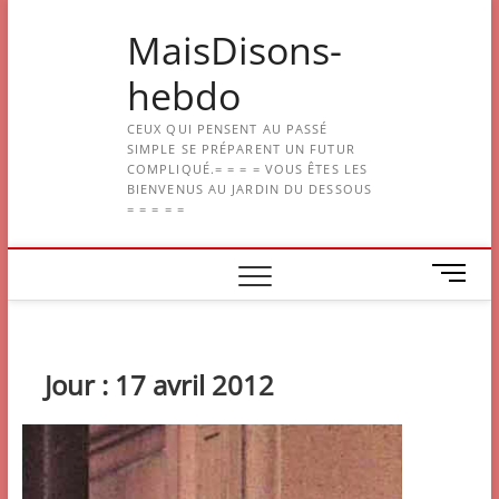
Skip
MaisDisons-
to
content
hebdo
CEUX QUI PENSENT AU PASSÉ
SIMPLE SE PRÉPARENT UN FUTUR
COMPLIQUÉ.= = = = VOUS ÊTES LES
BIENVENUS AU JARDIN DU DESSOUS
= = = = =
M
e
n
u
B
Jour :
17 avril 2012
u
t
t
o
n