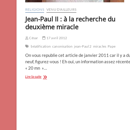
RELIGIONS
VENU D'AILLEURS
Jean-Paul II : à la recherche du
deuxième miracle
César
17 avril 2012
béatification
canonisation
jean-Paul 2
miracles
Pape
On vous republie cet article de janvier 2011 car il y a d
neuf, figurez-vous ! Eh oui, un information assez récent
« 20 mn »…
Jean-
Lire la suite
Paul
II
:
à
la
recherche
du
deuxième
miracle