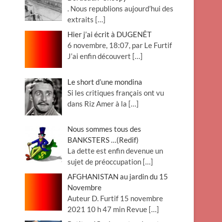
. Nous republions aujourd’hui des
extraits
[…]
Hier j’ai écrit à DUGENÊT
6 novembre, 18:07, par Le Furtif
J’ai enfin découvert
[…]
Le short d’une mondina
Si les critiques français ont vu
dans Riz Amer à la
[…]
Nous sommes tous des
BANKSTERS …(Redif)
La dette est enfin devenue un
sujet de préoccupation
[…]
AFGHANISTAN au jardin du 15
Novembre
Auteur D. Furtif 15 novembre
2021 10 h 47 min Revue
[…]