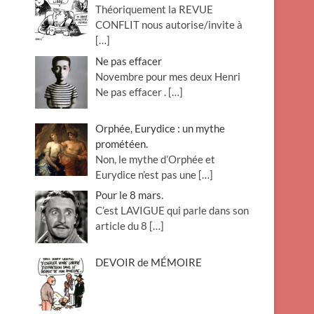
Théoriquement la REVUE
o
CONFLIT nous autorise/invite à
n
[…]
Ne pas effacer
Novembre pour mes deux Henri
Ne pas effacer .
[…]
Orphée, Eurydice : un mythe
prométéen.
Non, le mythe d’Orphée et
Eurydice n’est pas une
[…]
Pour le 8 mars.
C’est LAVIGUE qui parle dans son
article du 8
[…]
DEVOIR de MÉMOIRE