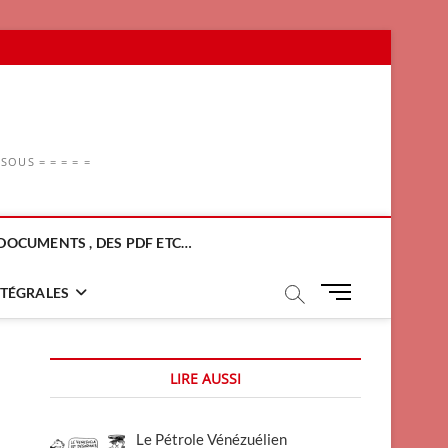
OUS = = = = =
DOCUMENTS , DES PDF ETC…
M
NTÉGRALES
e
n
u
LIRE AUSSI
B
u
t
Le Pétrole Vénézuélien
t