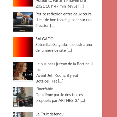
Auteur D. Furtif 15 novembre
2021 10 h 47 min Revue
[…]
Petite réflexion entre deux tours
Il est de bon ton de gloser sur une
élection
[…]
SALGADO
Sebastiao Salgado, le dessinateur
de lumière Le site
[…]
Le business juteux de la Botticelli
inc.
Avant Jeff Koons, il y eut
Botticelli (et
[…]
L’ineffable
Deuxième partie des textes
proposés par ARTHES. 3/
[…]
Le Fruit défendu