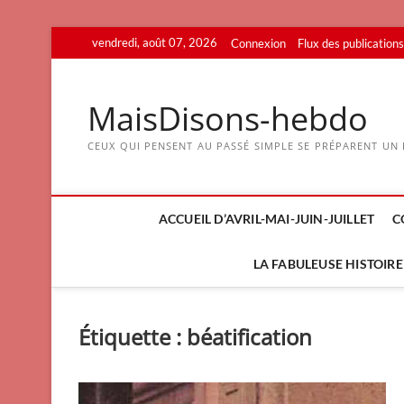
Skip
vendredi, août 07, 2026
Connexion
Flux des publications
to
content
MaisDisons-hebdo
CEUX QUI PENSENT AU PASSÉ SIMPLE SE PRÉPARENT UN F
ACCUEIL D’AVRIL-MAI-JUIN-JUILLET
C
LA FABULEUSE HISTOIRE 
Étiquette :
béatification