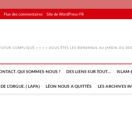
Flux des commentaires
Site de WordPress-FR
UTUR COMPLIQUÉ.= = = = VOUS ÊTES LES BIENVENUS AU JARDIN DU DESS
ONTACT. QUI SOMMES-NOUS ?
DES LIENS SUR TOUT…
ISLAM-
DE L’ORGUE. ( LAPA)
LÉON NOUS A QUITTÉS
LES ARCHIVES I