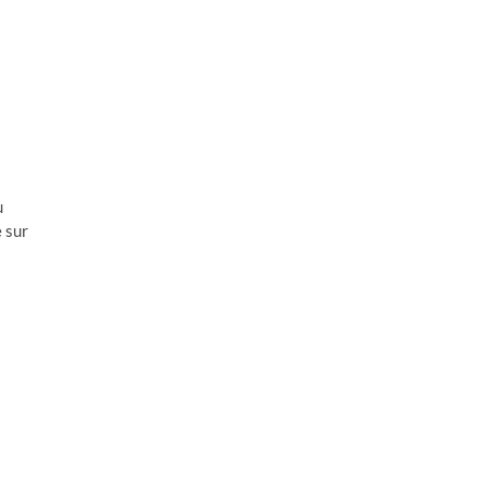
u
e sur