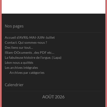
Nos pages
Accueil d’AVRIL-MAI-JUIN-Juillet
Contact. Qui sommes-nous ?
Des liens sur tout…
ISlam-DOcuments , des PDF etc…
La fabuleuse histoire de l’orgue. ( Lapa)
Léon nous a quittés
Les archives intégrales
Archives par catégories
Calendrier
AOÛT 2026