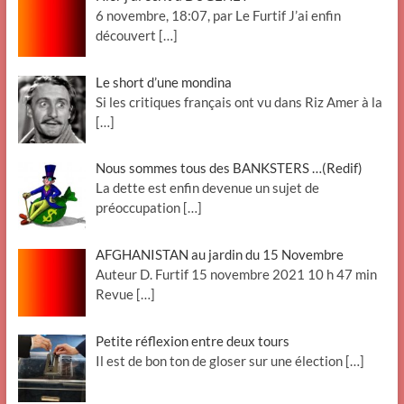
6 novembre, 18:07, par Le Furtif J’ai enfin
découvert
[…]
Le short d’une mondina
Si les critiques français ont vu dans Riz Amer à la
[…]
Nous sommes tous des BANKSTERS …(Redif)
La dette est enfin devenue un sujet de
préoccupation
[…]
AFGHANISTAN au jardin du 15 Novembre
Auteur D. Furtif 15 novembre 2021 10 h 47 min
Revue
[…]
Petite réflexion entre deux tours
Il est de bon ton de gloser sur une élection
[…]