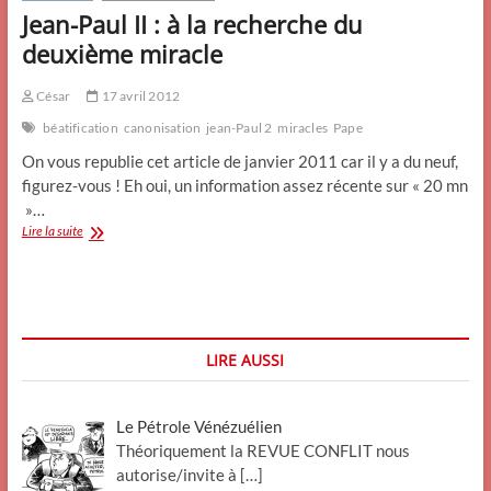
Jean-Paul II : à la recherche du
deuxième miracle
César
17 avril 2012
béatification
canonisation
jean-Paul 2
miracles
Pape
On vous republie cet article de janvier 2011 car il y a du neuf,
figurez-vous ! Eh oui, un information assez récente sur « 20 mn
»…
Jean-
Lire la suite
Paul
II
:
à
la
recherche
LIRE AUSSI
du
deuxième
miracle
Le Pétrole Vénézuélien
Théoriquement la REVUE CONFLIT nous
autorise/invite à
[…]