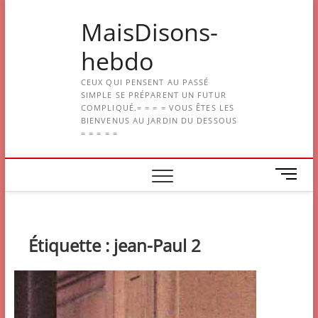
Skip
MaisDisons-
to
content
hebdo
CEUX QUI PENSENT AU PASSÉ
SIMPLE SE PRÉPARENT UN FUTUR
COMPLIQUÉ.= = = = VOUS ÊTES LES
BIENVENUS AU JARDIN DU DESSOUS
= = = = =
M
e
n
u
B
Étiquette :
jean-Paul 2
u
t
t
o
n