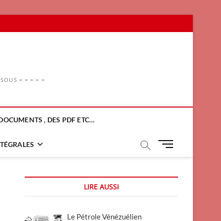
OUS = = = = =
DOCUMENTS , DES PDF ETC…
M
NTÉGRALES
e
n
u
LIRE AUSSI
B
u
t
Le Pétrole Vénézuélien
t