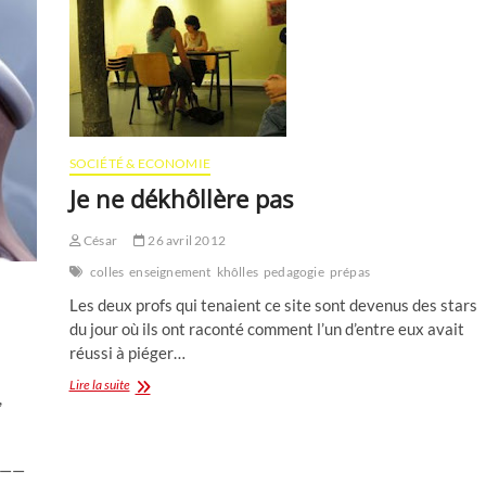
SOCIÉTÉ & ECONOMIE
Je ne dékhôllère pas
César
26 avril 2012
colles
enseignement
khôlles
pedagogie
prépas
Les deux profs qui tenaient ce site sont devenus des stars
du jour où ils ont raconté comment l’un d’entre eux avait
réussi à piéger…
Je
Lire la suite
,
ne
dékhôllère
pas
——