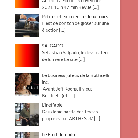
Auteur D. Furtif 15 novembre
2021 10 h 47 min Revue
[…]
Petite réflexion entre deux tours
Il est de bon ton de gloser sur une
élection
[…]
SALGADO
Sebastiao Salgado, le dessinateur
de lumière Le site
[…]
Le business juteux de la Botticelli
inc.
Avant Jeff Koons, il y eut
Botticelli (et
[…]
L’ineffable
Deuxième partie des textes
proposés par ARTHES. 3/
[…]
Le Fruit défendu