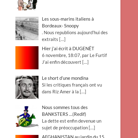
Les sous-marins italiens à
Bordeaux- Snoopy
. Nous republions aujourd’hui des
extraits
[…]
Hier j’ai écrit à DUGENÊT
6 novembre, 18:07, par Le Furtif
J’ai enfin découvert
[…]
Le short d’une mondina
Si les critiques français ont vu
dans Riz Amer à la
[…]
Nous sommes tous des
BANKSTERS …(Redif)
La dette est enfin devenue un
sujet de préoccupation
[…]
AFGHANISTAN au jardin du 15