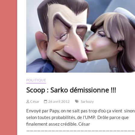
POLITIQUE
Scoop : Sarko démissionne !!!
César
26 avril 2012
Sarkozy
Envoyé par Papy, on ne sait pas trop d’où ça vient sinon
selon toutes probabilités, de l’UMP. Drôle parce que
finalement assez crédible. César
——————————————————————————————