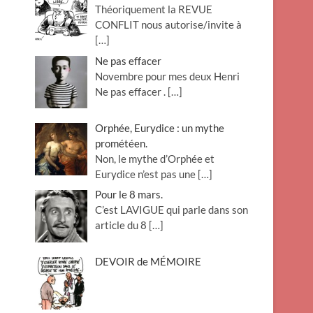
Théoriquement la REVUE
o
CONFLIT nous autorise/invite à
n
[…]
Ne pas effacer
Novembre pour mes deux Henri
Ne pas effacer .
[…]
Orphée, Eurydice : un mythe
prométéen.
Non, le mythe d’Orphée et
Eurydice n’est pas une
[…]
Pour le 8 mars.
C’est LAVIGUE qui parle dans son
article du 8
[…]
DEVOIR de MÉMOIRE