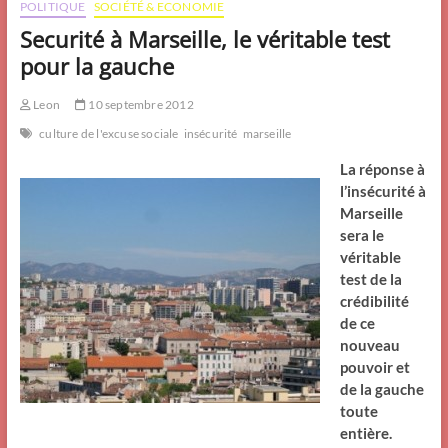
POLITIQUE
SOCIÉTÉ & ECONOMIE
Securité à Marseille, le véritable test
pour la gauche
Leon
10 septembre 2012
culture de l'excuse sociale
insécurité
marseille
La réponse à
l’insécurité à
Marseille
sera le
véritable
test de la
crédibilité
de ce
nouveau
pouvoir et
de la gauche
toute
entière.