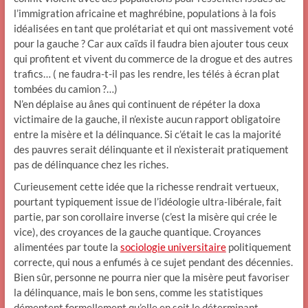
l’immigration africaine et maghrébine, populations à la fois
idéalisées en tant que prolétariat et qui ont massivement voté
pour la gauche ? Car aux caïds il faudra bien ajouter tous ceux
qui profitent et vivent du commerce de la drogue et des autres
trafics… ( ne faudra-t-il pas les rendre, les télés à écran plat
tombées du camion ?…)
N’en déplaise au ânes qui continuent de répéter la doxa
victimaire de la gauche, il n’existe aucun rapport obligatoire
entre la misère et la délinquance. Si c’était le cas la majorité
des pauvres serait délinquante et il n’existerait pratiquement
pas de délinquance chez les riches.
Curieusement cette idée que la richesse rendrait vertueux,
pourtant typiquement issue de l’idéologie ultra-libérale, fait
partie, par son corollaire inverse (c’est la misère qui crée le
vice), des croyances de la gauche quantique. Croyances
alimentées par toute la
sociologie universitaire
politiquement
correcte, qui nous a enfumés à ce sujet pendant des décennies.
Bien sûr, personne ne pourra nier que la misère peut favoriser
la délinquance, mais le bon sens, comme les statistiques
démentent formellement qu’elle en soit le déterminant