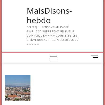
Skip
MaisDisons-
to
content
hebdo
CEUX QUI PENSENT AU PASSÉ
SIMPLE SE PRÉPARENT UN FUTUR
COMPLIQUÉ.= = = = VOUS ÊTES LES
BIENVENUS AU JARDIN DU DESSOUS
= = = = =
M
e
n
u
B
u
t
t
o
n