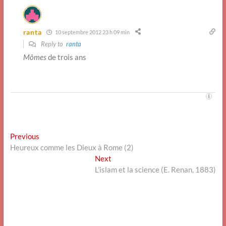
ranta
10 septembre 2012 23 h 09 min
Reply to
ranta
Mômes
de trois ans
Navigation
Previous
Previous
post:
Heureux comme les Dieux à Rome (2)
de
Next
Next
l’article
post:
L’islam et la science (E. Renan, 1883)