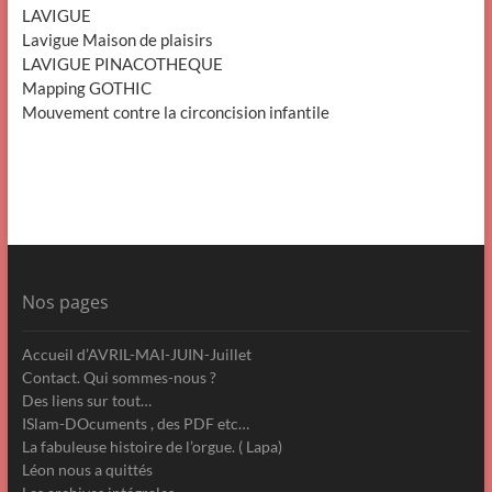
LAVIGUE
Lavigue Maison de plaisirs
LAVIGUE PINACOTHEQUE
Mapping GOTHIC
Mouvement contre la circoncision infantile
Nos pages
Accueil d’AVRIL-MAI-JUIN-Juillet
Contact. Qui sommes-nous ?
Des liens sur tout…
ISlam-DOcuments , des PDF etc…
La fabuleuse histoire de l’orgue. ( Lapa)
Léon nous a quittés