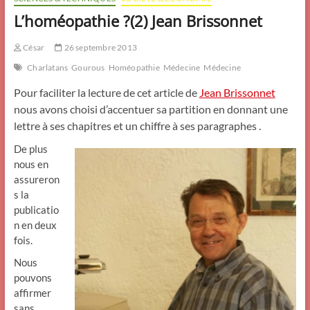
L’homéopathie ?(2) Jean Brissonnet
César
26 septembre 2013
Charlatans
Gourous
Homéopathie
Médecine
Médecine
Pour faciliter la lecture de cet article de
Jean Brissonnet
nous avons choisi d’accentuer sa partition en donnant une
lettre à ses chapitres et un
chiffre à ses paragraphes .
De plus
nous en
assureron
s la
publicatio
n en deux
fois.
Nous
pouvons
affirmer
sans