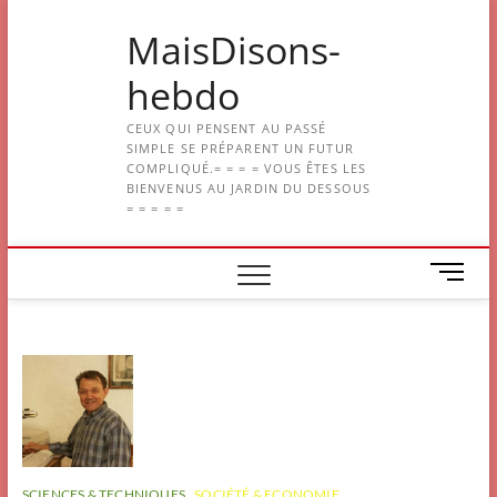
Skip
MaisDisons-
to
content
hebdo
CEUX QUI PENSENT AU PASSÉ
SIMPLE SE PRÉPARENT UN FUTUR
COMPLIQUÉ.= = = = VOUS ÊTES LES
BIENVENUS AU JARDIN DU DESSOUS
= = = = =
M
e
n
u
B
u
t
t
o
n
SCIENCES & TECHNIQUES
SOCIÉTÉ & ECONOMIE