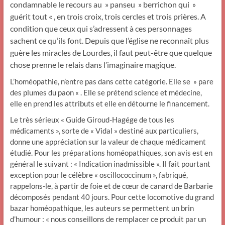
condamnable le recours au » panseu » berrichon qui »
guérit tout « , en trois croix, trois cercles et trois prières. A
condition que ceux qui s’adressent à ces personnages
sachent ce qu’ils font. Depuis que l’église ne reconnaît plus
guère les miracles de Lourdes, il faut peut-être que quelque
chose prenne le relais dans l’imaginaire magique.
L’homéopathie, n’entre pas dans cette catégorie. Elle se » pare
des plumes du paon « . Elle se prétend science et médecine,
elle en prend les attributs et elle en détourne le financement.
Le très sérieux « Guide Giroud-Hagége de tous les
médicaments », sorte de « Vidal » destiné aux particuliers,
donne une appréciation sur la valeur de chaque médicament
étudié. Pour les préparations homéopathiques, son avis est en
général le suivant : « Indication inadmissible ». Il fait pourtant
exception pour le célèbre « oscillococcinum », fabriqué,
rappelons-le, à partir de foie et de cœur de canard de Barbarie
décomposés pendant 40 jours. Pour cette locomotive du grand
bazar homéopathique, les auteurs se permettent un brin
d’humour : « nous conseillons de remplacer ce produit par un