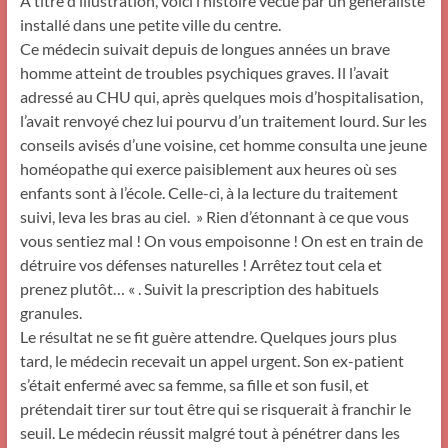
A titre d’illustration, voici l’histoire vécue par un généraliste
installé dans une petite ville du centre.
Ce médecin suivait depuis de longues années un brave
homme atteint de troubles psychiques graves. Il l’avait
adressé au CHU qui, après quelques mois d’hospitalisation,
l’avait renvoyé chez lui pourvu d’un traitement lourd. Sur les
conseils avisés d’une voisine, cet homme consulta une jeune
homéopathe qui exerce paisiblement aux heures où ses
enfants sont à l’école. Celle-ci, à la lecture du traitement
suivi, leva les bras au ciel. » Rien d’étonnant à ce que vous
vous sentiez mal ! On vous empoisonne ! On est en train de
détruire vos défenses naturelles ! Arrêtez tout cela et
prenez plutôt… « . Suivit la prescription des habituels
granules.
Le résultat ne se fit guère attendre. Quelques jours plus
tard, le médecin recevait un appel urgent. Son ex-patient
s’était enfermé avec sa femme, sa fille et son fusil, et
prétendait tirer sur tout être qui se risquerait à franchir le
seuil. Le médecin réussit malgré tout à pénétrer dans les