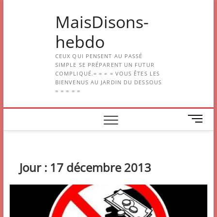
Skip
MaisDisons-
to
content
hebdo
CEUX QUI PENSENT AU PASSÉ
SIMPLE SE PRÉPARENT UN FUTUR
COMPLIQUÉ.= = = = VOUS ÊTES LES
BIENVENUS AU JARDIN DU DESSOUS
= = = = =
M
e
n
u
B
Jour :
17 décembre 2013
u
t
t
o
n