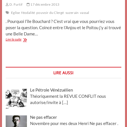
D. Furtif
17 décembre 2013
Eglise
féodalité
pouvoir du Clergé
suzerain
vassal
. Pourquoi l’île Bouchard ? C’est vrai que vous pourriez vous
poser la question. Coincé entre l’Anjou et le Poitou j’y ai trouvé
une Belle Dame…
Le
Lire la suite
Clergé
au
XIè
siècle.
Combien
de
LIRE AUSSI
divisions?
Le Pétrole Vénézuélien
Théoriquement la REVUE CONFLIT nous
autorise/invite à
[…]
Ne pas effacer
Novembre pour mes deux Henri Ne pas effacer .