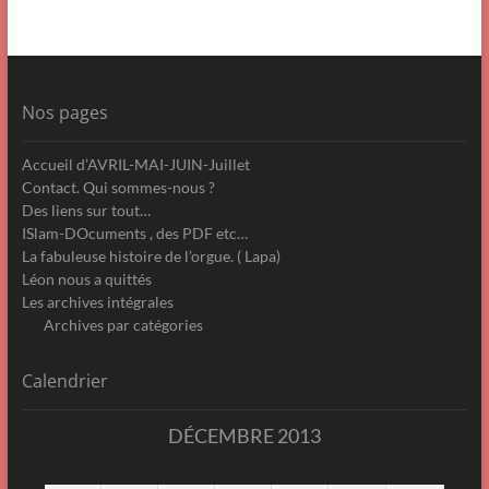
Nos pages
Accueil d’AVRIL-MAI-JUIN-Juillet
Contact. Qui sommes-nous ?
Des liens sur tout…
ISlam-DOcuments , des PDF etc…
La fabuleuse histoire de l’orgue. ( Lapa)
Léon nous a quittés
Les archives intégrales
Archives par catégories
Calendrier
DÉCEMBRE 2013