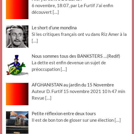
6 novembre, 18:07, par Le Furtif J’ai enfin
découvert
[…]
Le short d’une mondina
Si les critiques français ont vu dans Riz Amer à la
[…]
Nous sommes tous des BANKSTERS …(Redif)
La dette est enfin devenue un sujet de
préoccupation
[…]
AFGHANISTAN au jardin du 15 Novembre
Auteur D. Furtif 15 novembre 2021 10 h 47 min
Revue
[…]
Petite réflexion entre deux tours
Il est de bon ton de gloser sur une élection
[…]