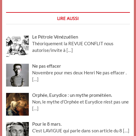
Nationale
acte
III
LIRE AUSSI
:
la
laideur
Le Pétrole Vénézuélien
des
parents
Théoriquement la REVUE CONFLIT nous
autorise/invite à
[…]
Ne pas effacer
Novembre pour mes deux Henri Ne pas effacer .
[…]
Orphée, Eurydice : un mythe prométéen.
Non, le mythe d’Orphée et Eurydice n’est pas une
[…]
Pour le 8 mars.
C’est LAVIGUE qui parle dans son article du 8
[…]