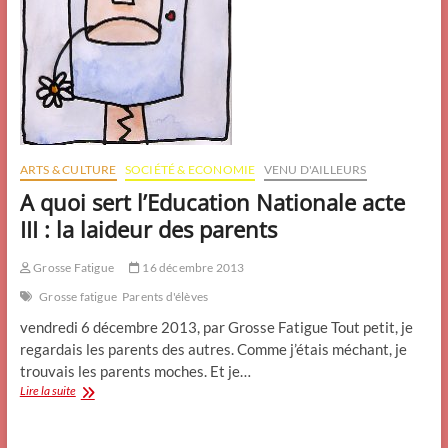
ARTS & CULTURE
SOCIÉTÉ & ECONOMIE
VENU D'AILLEURS
A quoi sert l’Education Nationale acte
III : la laideur des parents
Grosse Fatigue
16 décembre 2013
Grosse fatigue
Parents d'élèves
vendredi 6 décembre 2013, par Grosse Fatigue Tout petit, je
regardais les parents des autres. Comme j’étais méchant, je
trouvais les parents moches. Et je…
A
Lire la suite
quoi
sert
l’Education