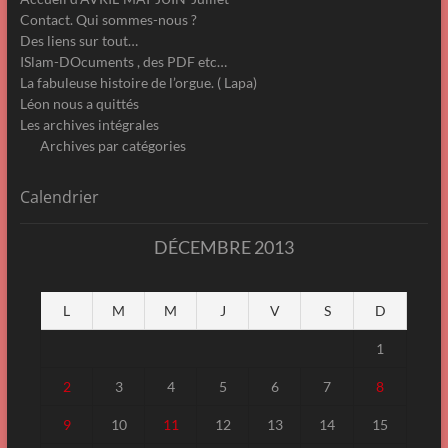
Contact. Qui sommes-nous ?
Des liens sur tout…
ISlam-DOcuments , des PDF etc…
La fabuleuse histoire de l’orgue. ( Lapa)
Léon nous a quittés
Les archives intégrales
Archives par catégories
Calendrier
DÉCEMBRE 2013
L
M
M
J
V
S
D
1
2
3
4
5
6
7
8
9
10
11
12
13
14
15