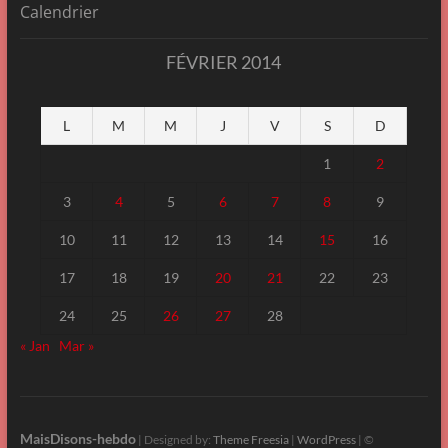
Calendrier
FÉVRIER 2014
L
M
M
J
V
S
D
1
2
3
4
5
6
7
8
9
10
11
12
13
14
15
16
17
18
19
20
21
22
23
24
25
26
27
28
« Jan
Mar »
MaisDisons-hebdo
| Designed by:
Theme Freesia
|
WordPress
| ©