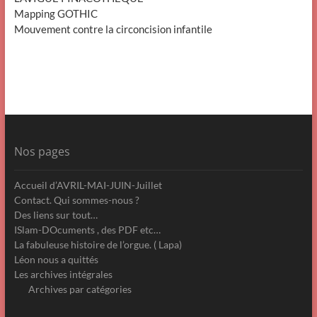
Mapping GOTHIC
Mouvement contre la circoncision infantile
Nos pages
Accueil d’AVRIL-MAI-JUIN-Juillet
Contact. Qui sommes-nous ?
Des liens sur tout…
ISlam-DOcuments , des PDF etc…
La fabuleuse histoire de l’orgue. ( Lapa)
Léon nous a quittés
Les archives intégrales
Archives par catégories