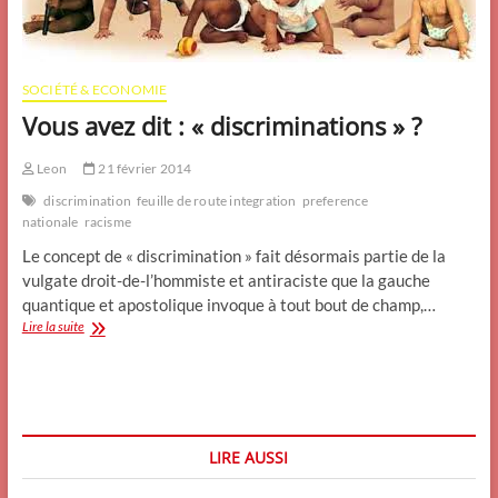
SOCIÉTÉ & ECONOMIE
Vous avez dit : « discriminations » ?
Leon
21 février 2014
discrimination
feuille de route integration
preference
nationale
racisme
Le concept de « discrimination » fait désormais partie de la
vulgate droit-de-l’hommiste et antiraciste que la gauche
quantique et apostolique invoque à tout bout de champ,…
Vous
Lire la suite
avez
dit
:
« discriminations »
?
LIRE AUSSI