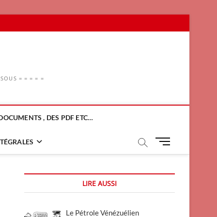
OUS = = = = =
DOCUMENTS , DES PDF ETC…
M
NTÉGRALES
e
n
u
LIRE AUSSI
B
u
t
Le Pétrole Vénézuélien
t