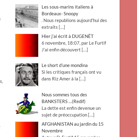
Les sous-marins italiens à
Bordeaux- Snoopy
s
. Nous republions aujourd’hui des
extraits
[…]
Hier j’ai écrit à DUGENÊT
6 novembre, 18:07, par Le Furtif
J’ai enfin découvert
[…]
Le short d’une mondina
Si les critiques français ont vu
dans Riz Amer à la
[…]
s,
Nous sommes tous des
BANKSTERS …(Redif)
La dette est enfin devenue un
sujet de préoccupation
[…]
AFGHANISTAN au jardin du 15
t
Novembre