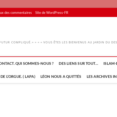
lux des commentaires
Site de WordPress-FR
UTUR COMPLIQUÉ.= = = = VOUS ÊTES LES BIENVENUS AU JARDIN DU DESS
ONTACT. QUI SOMMES-NOUS ?
DES LIENS SUR TOUT…
ISLAM-
DE L’ORGUE. ( LAPA)
LÉON NOUS A QUITTÉS
LES ARCHIVES I