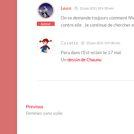
Leon
10 juin 2015 18 h 30 min
On se demande toujours comment NVB c
Auteur
contre elle . Je continue de chercher 
Cosette
10 juin 2015 19 h 08 min
Paru dans l’Est-eclair le 17 mai
Un
dessin de Chaunu
Navigation
Previous
Previous
post:
Femmes sans voile
de
l’article