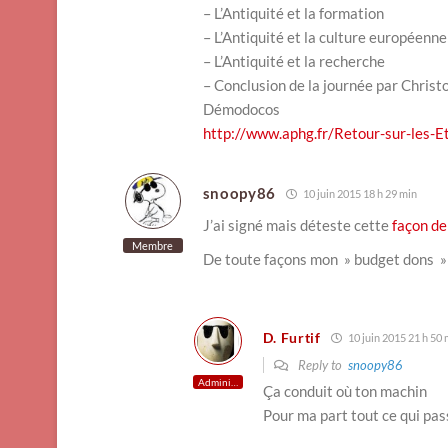
– L’Antiquité et la formation
– L’Antiquité et la culture européenne
– L’Antiquité et la recherche
– Conclusion de la journée par Christ
Démodocos
http://www.aphg.fr/Retour-sur-les-E
snoopy86
10 juin 2015 18 h 29 min
J’ai signé mais déteste cette
façon de
Membre
De toute façons mon » budget dons » 
D. Furtif
10 juin 2015 21 h 50 
Reply to
snoopy86
Administrateur
Ça conduit où ton machin
Pour ma part tout ce qui pa