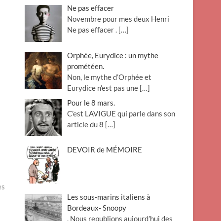
Ne pas effacer
Novembre pour mes deux Henri
Ne pas effacer .
[…]
Orphée, Eurydice : un mythe
prométéen.
Non, le mythe d’Orphée et
Eurydice n’est pas une
[…]
Pour le 8 mars.
C’est LAVIGUE qui parle dans son
article du 8
[…]
DEVOIR de MÉMOIRE
es
Les sous-marins italiens à
Bordeaux- Snoopy
. Nous republions aujourd’hui des