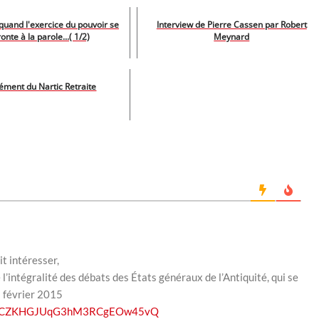
quand l'exercice du pouvoir se
Interview de Pierre Cassen par Robert
onte à la parole...( 1/2)
Meynard
ment du Nartic Retraite
t intéresser,
e l’intégralité des débats des États généraux de l’Antiquité, qui se
8 février 2015
el/UCZKHGJUqG3hM3RCgEOw45vQ