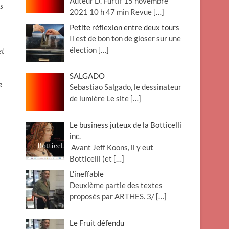
Auteur D. Furtif 15 novembre
s
2021 10 h 47 min Revue
[…]
Petite réflexion entre deux tours
Il est de bon ton de gloser sur une
élection
[…]
et
SALGADO
e
Sebastiao Salgado, le dessinateur
de lumière Le site
[…]
Le business juteux de la Botticelli
inc.
Avant Jeff Koons, il y eut
Botticelli (et
[…]
L’ineffable
Deuxième partie des textes
proposés par ARTHES. 3/
[…]
Le Fruit défendu