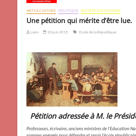
ARTS & CULTURE
POLITIQUE
SOCIÉTÉ & ECONOMIE
Une pétition qui mérite d’être lue.
Leon
10 juin 2015
Ecole de la République
Pétition adressée à M. le Présid
Professeurs, écrivains, anciens ministres de l’Education Na
sommes engagés pour défendre et servir l’école républicai