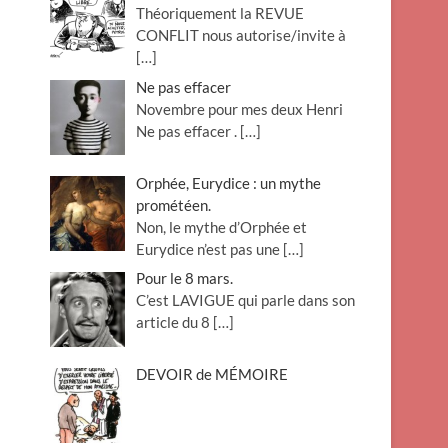
Théoriquement la REVUE
o
CONFLIT nous autorise/invite à
n
[…]
Ne pas effacer
Novembre pour mes deux Henri
Ne pas effacer .
[…]
Orphée, Eurydice : un mythe
prométéen.
Non, le mythe d’Orphée et
Eurydice n’est pas une
[…]
Pour le 8 mars.
C’est LAVIGUE qui parle dans son
article du 8
[…]
DEVOIR de MÉMOIRE