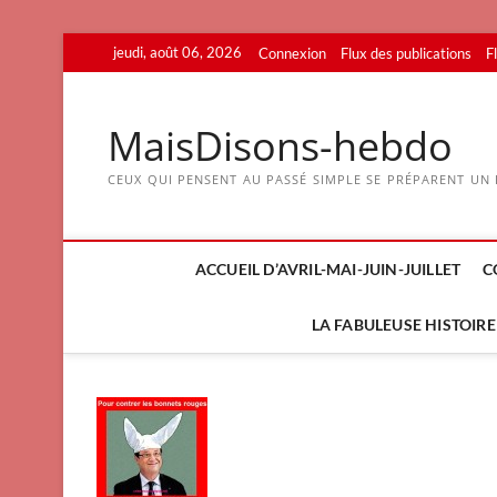
Skip
jeudi, août 06, 2026
Connexion
Flux des publications
F
to
content
MaisDisons-hebdo
CEUX QUI PENSENT AU PASSÉ SIMPLE SE PRÉPARENT UN F
ACCUEIL D’AVRIL-MAI-JUIN-JUILLET
C
LA FABULEUSE HISTOIRE 