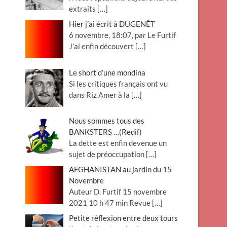
extraits
[…]
Hier j’ai écrit à DUGENÊT
6 novembre, 18:07, par Le Furtif
J’ai enfin découvert
[…]
Le short d’une mondina
Si les critiques français ont vu
dans Riz Amer à la
[…]
Nous sommes tous des
BANKSTERS …(Redif)
La dette est enfin devenue un
sujet de préoccupation
[…]
AFGHANISTAN au jardin du 15
Novembre
Auteur D. Furtif 15 novembre
2021 10 h 47 min Revue
[…]
Petite réflexion entre deux tours