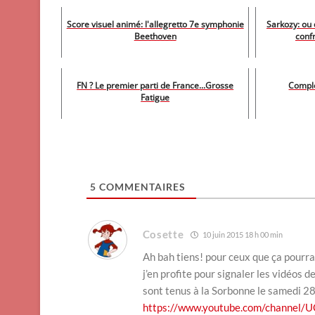
Score visuel animé: l'allegretto 7e symphonie
Sarkozy: ou 
Beethoven
confr
FN ? Le premier parti de France...Grosse
Complé
Fatigue
5
COMMENTAIRES
Cosette
10 juin 2015 18 h 00 min
Ah bah tiens! pour ceux que ça pourrai
j’en profite pour signaler les vidéos d
sont tenus à la Sorbonne le samedi 2
https://www.youtube.com/chann