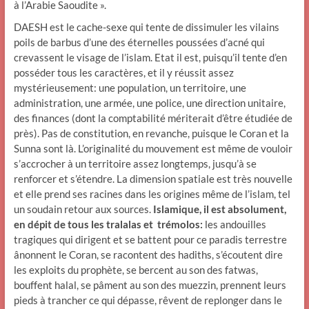
à l’Arabie Saoudite ».
DAESH est le cache-sexe qui tente de dissimuler les vilains
poils de barbus d’une des éternelles poussées d’acné qui
crevassent le visage de l’islam. Etat il est, puisqu’il tente d’en
posséder tous les caractères, et il y réussit assez
mystérieusement: une population, un territoire, une
administration, une armée, une police, une direction unitaire,
des finances (dont la comptabilité mériterait d’être étudiée de
près). Pas de constitution, en revanche, puisque le Coran et la
Sunna sont là. L’originalité du mouvement est même de vouloir
s’accrocher à un territoire assez longtemps, jusqu’à se
renforcer et s’étendre. La dimension spatiale est très nouvelle
et elle prend ses racines dans les origines même de l’islam, tel
un soudain retour aux sources.
Islamique, il est absolument,
en dépit de tous les tralalas et trémolos:
les andouilles
tragiques qui dirigent et se battent pour ce paradis terrestre
ânonnent le Coran, se racontent des hadiths, s’écoutent dire
les exploits du prophète, se bercent au son des fatwas,
bouffent halal, se pâment au son des muezzin, prennent leurs
pieds à trancher ce qui dépasse, rêvent de replonger dans le