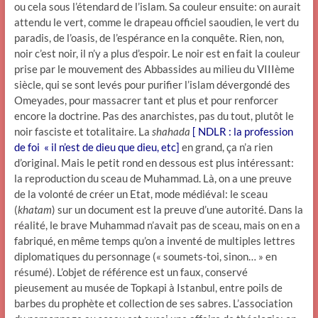
ou cela sous l’étendard de l’islam. Sa couleur ensuite: on aurait
attendu le vert, comme le drapeau officiel saoudien, le vert du
paradis, de l’oasis, de l’espérance en la conquête. Rien, non,
noir c’est noir, il n’y a plus d’espoir. Le noir est en fait la couleur
prise par le mouvement des Abbassides au milieu du VIIIème
siècle, qui se sont levés pour purifier l’islam dévergondé des
Omeyades, pour massacrer tant et plus et pour renforcer
encore la doctrine. Pas des anarchistes, pas du tout, plutôt le
noir fasciste et totalitaire. La
shahada
[ NDLR : la profession
de foi « il n’est de dieu que dieu, etc]
en grand, ça n’a rien
d’original. Mais le petit rond en dessous est plus intéressant:
la reproduction du sceau de Muhammad. Là, on a une preuve
de la volonté de créer un Etat, mode médiéval: le sceau
(
khatam
) sur un document est la preuve d’une autorité. Dans la
réalité, le brave Muhammad n’avait pas de sceau, mais on en a
fabriqué, en même temps qu’on a inventé de multiples lettres
diplomatiques du personnage (« soumets-toi, sinon… » en
résumé). L’objet de référence est un faux, conservé
pieusement au musée de Topkapi à Istanbul, entre poils de
barbes du prophète et collection de ses sabres. L’association