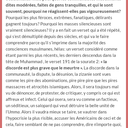
dites modérées, faites de gens tranquilles, et qui le sont
souvent, pourquoi ne réagissent-elles pas vigoureusement?
Pourquoi les plus féroces, extrêmes, fanatiques, délirants
gagnent toujours? Pourquoi les masses silencieuses sont
vraiment silencieuses? Il y a en fait un verset qui a été répété,
qui s’est démultiplié depuis des siècles, et qui va le faire
comprendre parce qu’il s’imprime dans la majorité des
consciences musulmanes, hélas: un verset considéré comme
étant parmi les plus récents, les derniers descendus dans la
tête de Muhammad , le verset 191 de la sourate 2:
« la
discorde est plus grave que le meurtre ».
La discorde dans la
communauté, la dispute, la désunion, la zizanie sont vues
comme les pire des abominations, pire pire pire que les pires
massacres et atrocités islamiques. Alors, il sera toujours mal
vu de dénoncer, de protester, de critiquer, y compris ce qui est
affreux et infect. Celui qui osera, sera vu comme un factieux,
un séditieux, un salopard qui veut détruire la belle unité de
l’
Umma
. Alors il vaudra mieux se taire, se vautrer dans
l’hypocrisie la plus risible, accuser les Américains de ceci et de
cela, faire semblant de ne pas comprendre, dire n’importe quoi,