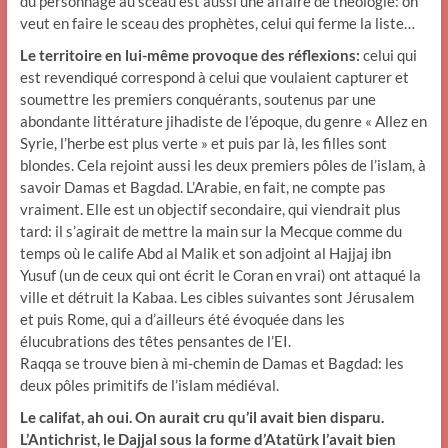
du personnage au sceau est aussi une affaire de théologie: on
veut en faire le sceau des prophètes, celui qui ferme la liste…
Le territoire en lui-même provoque des réflexions:
celui qui
est revendiqué correspond à celui que voulaient capturer et
soumettre les premiers conquérants, soutenus par une
abondante littérature jihadiste de l’époque, du genre « Allez en
Syrie, l’herbe est plus verte » et puis par là, les filles sont
blondes. Cela rejoint aussi les deux premiers pôles de l’islam, à
savoir Damas et Bagdad. L’Arabie, en fait, ne compte pas
vraiment. Elle est un objectif secondaire, qui viendrait plus
tard: il s’agirait de mettre la main sur la Mecque comme du
temps où le calife Abd al Malik et son adjoint al Hajjaj ibn
Yusuf (un de ceux qui ont écrit le Coran en vrai) ont attaqué la
ville et détruit la Kabaa. Les cibles suivantes sont Jérusalem
et puis Rome, qui a d’ailleurs été évoquée dans les
élucubrations des têtes pensantes de l’EI.
Raqqa se trouve bien à mi-chemin de Damas et Bagdad: les
deux pôles primitifs de l’islam médiéval.
Le califat, ah oui. On aurait cru qu’il avait bien disparu.
L’Antichrist, le Dajjal sous la forme d’Atatürk l’avait bien