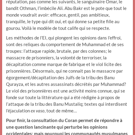
réputation, pas comme les suivants, le sanguinaire Omar, le
bandit Othman, l’imbécile Ali. Abu Bakr est le pote que tout le
monde voudrait avoir: efficace, gentil, pas ambitieux,
tranquille, le type qui dit oui, et qui donne sa petite fille au
gourou. Voilà le modèle de tout calife qui se respecte.
Les méthodes de l’EI, qui plongent les opinions dans l’effroi,
sont des reliques du comportement de Muhammad et de ses
troupes: l’attaque rapide, brutale, par des colonnes; le
massacre de prisonniers, la volonté de terroriser, la
décapitation comme marque de fabrique et le viol licite des
prisonnières. Désormais, qui ne connait pas le massacre par
égorgement/décapitation des Juifs de la tribu des Banu
Qurayza, et les autres assassinats décrétés par Muhammad?
Le viol des prisonnières est une activité moins connue, qui se
fonde sur toute la littérature qui a été rédigée à propos de
l’attaque de la tribu des Banu Mustaliq; textes qui interdisent
l’éjaculation
ex vaso
, tout de même…
Pour finir, la consultation du Coran permet de répondre à
une question lancinante qui perturbe les opinions
occidentales: mais pourquoi les communautés musulmanes