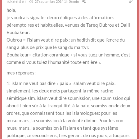
iskender
27 septembre 2014 1 h 06 min
hola,
je voudrais signaler deux répliques à des affirmations
péremptoires et habituelles, venues de Tareq Oubrou et Dalil
Boubakeur:
Oubrou = l’islam veut dire paix; un hadith dit que l’encre du
sang a plus de prix que le sang du martyr.
Boubakeur= citation coranique « si vous tuez un homme, c’est
comme si vous tuiez l’humanité toute entière ».
mes réponses:
1: islam ne veut pas dire « paix »; salam veut dire paix.
simplement, les deux mots partagent la même racine
sémitique slm. islam veut dire soumission, une soumission qui
aboutit bien sûr à la tranquillité, à la paix. soumission de deux
ordres, que connaissent tous les islamologues: pour les
musulmans, la soumission à la volonté divine. Pour les non-
musulmans, la soumission à l’islam en tant que système
politique; ce second sens, très gênant de nos jours, a toujours