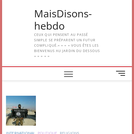
Skip
MaisDisons-
to
content
hebdo
CEUX QUI PENSENT AU PASSÉ
SIMPLE SE PRÉPARENT UN FUTUR
COMPLIQUÉ.= = = = VOUS ÊTES LES
BIENVENUS AU JARDIN DU DESSOUS
= = = = =
M
e
n
u
B
u
t
t
o
n
INTERNATIONAL
POLITIQUE
RELIGIONS