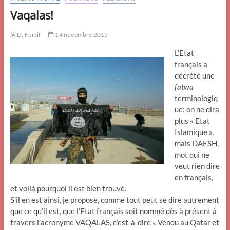
Vaqalas!
D. Furtif
14 novembre 2015
L’Etat
français a
décrété une
fatwa
terminologiq
ue: on ne dira
plus « Etat
Islamique »,
mais DAESH,
mot qui ne
veut rien dire
en français,
et voilà pourquoi il est bien trouvé.
S’il en est ainsi, je propose, comme tout peut se dire autrement
que ce qu’il est, que l’Etat français soit nommé dès à présent à
travers l’acronyme VAQALAS, c’est-à-dire « Vendu au Qatar et