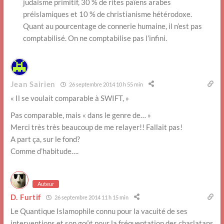
judaïsme primitif, 30 % de rites païens arabes
préislamiques et 10 % de christianisme hétérodoxe.
Quant au pourcentage de connerie humaine, il n’est pas
comptabilisé. On ne comptabilise pas l’infini.
Jean Sairien
26 septembre 2014 10 h 55 min
« Il se voulait comparable à SWIFT, »
Pas comparable, mais « dans le genre de… »
Merci très très beaucoup de me relayer!! Fallait pas!
A part ça, sur le fond?
Comme d’habitude….
Auteur
D. Furtif
26 septembre 2014 11 h 15 min
Le Quantique Islamophile connu pour la vacuité de ses
interventions et son goût pour la fréquentation des charlatans