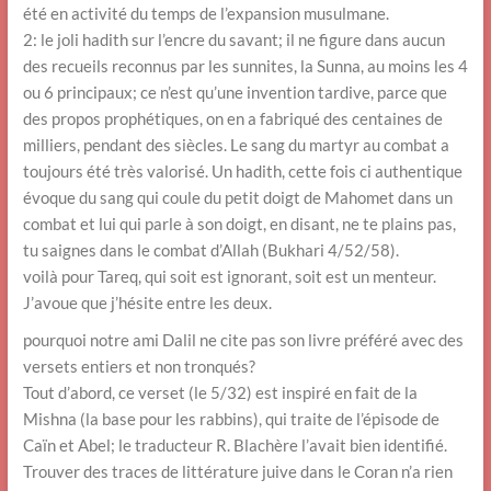
été en activité du temps de l’expansion musulmane.
2: le joli hadith sur l’encre du savant; il ne figure dans aucun
des recueils reconnus par les sunnites, la Sunna, au moins les 4
ou 6 principaux; ce n’est qu’une invention tardive, parce que
des propos prophétiques, on en a fabriqué des centaines de
milliers, pendant des siècles. Le sang du martyr au combat a
toujours été très valorisé. Un hadith, cette fois ci authentique
évoque du sang qui coule du petit doigt de Mahomet dans un
combat et lui qui parle à son doigt, en disant, ne te plains pas,
tu saignes dans le combat d’Allah (Bukhari 4/52/58).
voilà pour Tareq, qui soit est ignorant, soit est un menteur.
J’avoue que j’hésite entre les deux.
pourquoi notre ami Dalil ne cite pas son livre préféré avec des
versets entiers et non tronqués?
Tout d’abord, ce verset (le 5/32) est inspiré en fait de la
Mishna (la base pour les rabbins), qui traite de l’épisode de
Caïn et Abel; le traducteur R. Blachère l’avait bien identifié.
Trouver des traces de littérature juive dans le Coran n’a rien