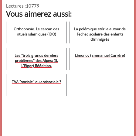
Lectures :10779
Vous aimerez aussi:
Orthopraxie. Le carcan des
La polémique stérile autour de
rituels islamiques (IDO)
l’echec scolaire des enfants
d’immigrés
Les "trois grands derniers
Limonov (Emmanuel Carrère)
problèmes" des Alpes: (3.
L'Eiger) Réédition.
TVA "sociale" ou antisociale ?