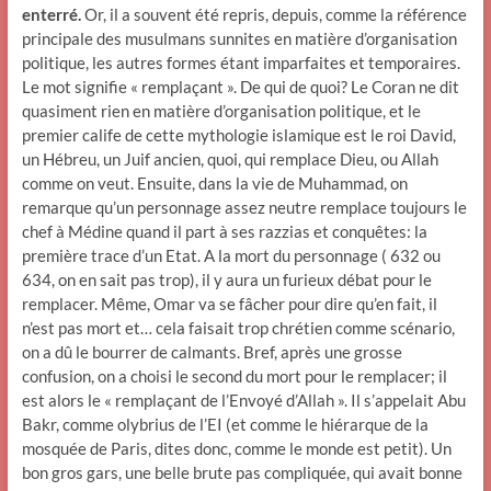
enterré.
Or, il a souvent été repris, depuis, comme la référence
principale des musulmans sunnites en matière d’organisation
politique, les autres formes étant imparfaites et temporaires.
Le mot signifie « remplaçant ». De qui de quoi? Le Coran ne dit
quasiment rien en matière d’organisation politique, et le
premier calife de cette mythologie islamique est le roi David,
un Hébreu, un Juif ancien, quoi, qui remplace Dieu, ou Allah
comme on veut. Ensuite, dans la vie de Muhammad, on
remarque qu’un personnage assez neutre remplace toujours le
chef à Médine quand il part à ses razzias et conquêtes: la
première trace d’un Etat. A la mort du personnage ( 632 ou
634, on en sait pas trop), il y aura un furieux débat pour le
remplacer. Même, Omar va se fâcher pour dire qu’en fait, il
n’est pas mort et… cela faisait trop chrétien comme scénario,
on a dû le bourrer de calmants. Bref, après une grosse
confusion, on a choisi le second du mort pour le remplacer; il
est alors le « remplaçant de l’Envoyé d’Allah ». Il s’appelait Abu
Bakr, comme olybrius de l’EI (et comme le hiérarque de la
mosquée de Paris, dites donc, comme le monde est petit). Un
bon gros gars, une belle brute pas compliquée, qui avait bonne