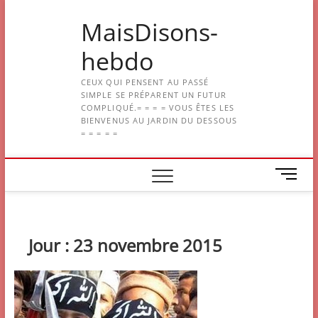
Skip
MaisDisons-
to
content
hebdo
CEUX QUI PENSENT AU PASSÉ
SIMPLE SE PRÉPARENT UN FUTUR
COMPLIQUÉ.= = = = VOUS ÊTES LES
BIENVENUS AU JARDIN DU DESSOUS
= = = = =
M
e
n
u
B
Jour :
23 novembre 2015
u
t
t
o
n