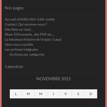
Nos pages
Accueil d’AVRIL-MAI-JUIN-Juillet
Contact. Qui sommes-nous ?
Des liens sur tout…
ISlam-DOcuments , des PDF etc…
La fabuleuse histoire de l’orgue. ( Lapa)
Léon nous a quittés
Les archives intégrales
Archives par catégories
Calendrier
NOVEMBRE 2015
L
M
M
J
V
S
D
1