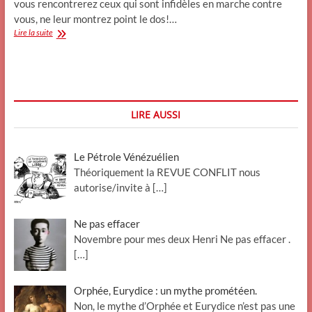
vous rencontrerez ceux qui sont infidèles en marche contre
vous, ne leur montrez point le dos!…
« L’islam
Lire la suite
n’a
rien
à
voir
avec
ça »
LIRE AUSSI
:
(7)Attaquer,
Le Pétrole Vénézuélien
Théoriquement la REVUE CONFLIT nous
autorise/invite à
[…]
Ne pas effacer
Novembre pour mes deux Henri Ne pas effacer .
[…]
Orphée, Eurydice : un mythe prométéen.
Non, le mythe d’Orphée et Eurydice n’est pas une