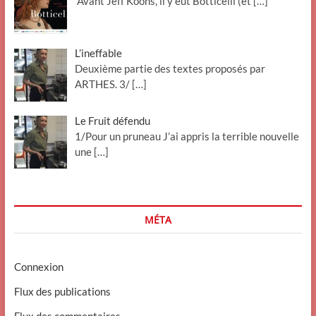
Avant Jeff Koons, il y eut Botticelli (et
[…]
L’ineffable
Deuxième partie des textes proposés par
ARTHES. 3/
[…]
Le Fruit défendu
1/Pour un pruneau J’ai appris la terrible nouvelle
une
[…]
MÉTA
Connexion
Flux des publications
Flux des commentaires