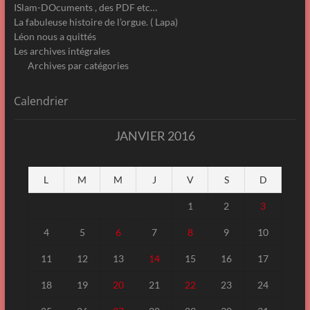
ISlam-DOcuments , des PDF etc…
La fabuleuse histoire de l’orgue. ( Lapa)
Léon nous a quittés
Les archives intégrales
Archives par catégories
Calendrier
JANVIER 2016
L
M
M
J
V
S
D
1
2
3
4
5
6
7
8
9
10
11
12
13
14
15
16
17
18
19
20
21
22
23
24