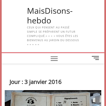
Skip
MaisDisons-
to
content
hebdo
CEUX QUI PENSENT AU PASSÉ
SIMPLE SE PRÉPARENT UN FUTUR
COMPLIQUÉ.= = = = VOUS ÊTES LES
BIENVENUS AU JARDIN DU DESSOUS
= = = = =
M
e
n
u
B
Jour :
3 janvier 2016
u
t
t
o
n