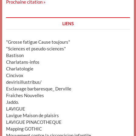
Prochaine citation »
LIENS
"Grosse fatigue Cause toujours"
"Sciences et pseudo-sciences"
Bastison
Charlatans-infos
Charlatologie
Cincivox
devirisillustribus/
Esclavage barbaresque_ Derville
Fraîches Nouvelles
Jaddo.
LAVIGUE
Lavigue Maison de plaisirs
LAVIGUE PINACOTHEQUE
Mapping GOTHIC
Mouvement contre la circoncision infantile