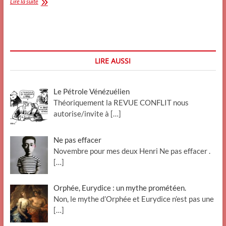
Déchéance
Lire la suite
de
nationalité,
où
est
le
problème
LIRE AUSSI
?
Le Pétrole Vénézuélien
Théoriquement la REVUE CONFLIT nous
autorise/invite à
[…]
Ne pas effacer
Novembre pour mes deux Henri Ne pas effacer .
[…]
Orphée, Eurydice : un mythe prométéen.
Non, le mythe d’Orphée et Eurydice n’est pas une
[…]