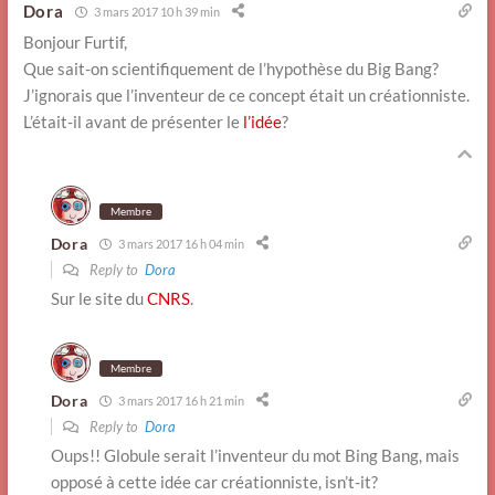
Dora
3 mars 2017 10 h 39 min
Bonjour Furtif,
Que sait-on scientifiquement de l’hypothèse du Big Bang?
J’ignorais que l’inventeur de ce concept était un créationniste.
L’était-il avant de présenter le
l’idée
?
Membre
Dora
3 mars 2017 16 h 04 min
Reply to
Dora
Sur le site du
CNRS
.
Membre
Dora
3 mars 2017 16 h 21 min
Reply to
Dora
Oups!! Globule serait l’inventeur du mot Bing Bang, mais
opposé à cette idée car créationniste, isn’t-it?