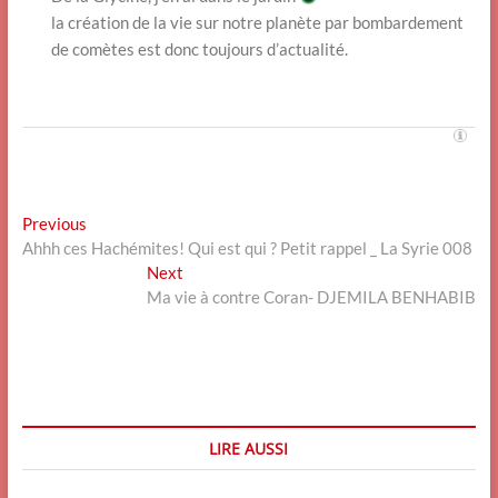
la création de la vie sur notre planète par bombardement
de comètes est donc toujours d’actualité.
Navigation
Previous
Previous
post:
Ahhh ces Hachémites! Qui est qui ? Petit rappel _ La Syrie 008
de
Next
Next
l’article
post:
Ma vie à contre Coran- DJEMILA BENHABIB
LIRE AUSSI