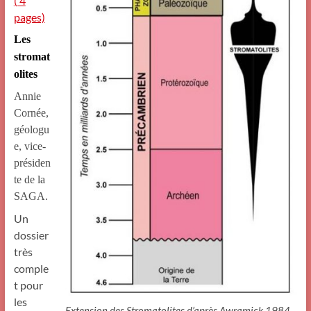
( 4
pages)
Les
stromat
olites
Annie
Cornée,
géologu
e, vice-
présiden
te de la
SAGA.
Un
dossier
très
comple
t pour
les
Extension des Stromatolites d’après Awramick 1984