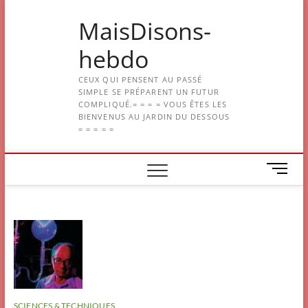
Skip
MaisDisons-
to
content
hebdo
CEUX QUI PENSENT AU PASSÉ
SIMPLE SE PRÉPARENT UN FUTUR
COMPLIQUÉ.= = = = VOUS ÊTES LES
BIENVENUS AU JARDIN DU DESSOUS
= = = = =
M
e
n
u
B
u
t
t
o
n
SCIENCES & TECHNIQUES