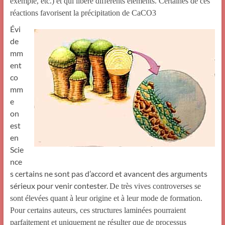
exemple, etc.) et qui libère différents éléments. Certaines de ces
réactions favorisent la précipitation de CaCO3
Évi
de
mm
ent
co
mm
e
on
est
en
Scie
nce
s certains ne sont pas d’accord et avancent des arguments
sérieux pour venir contester.
De très vives controverses se
sont élevées quant à leur origine et à leur mode de formation.
Pour certains auteurs, ces structures laminées pourraient
parfaitement et uniquement ne résulter que de processus