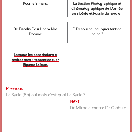
Pour le 8 mars.
La Section Photographique et
Cinématographique de l’Armée
en Sibérie et Russie du nord en
1919
De Fiscalis Exilii Libera Nos
F. Desouche, pourquoi tant de
Domine
haine ?
Lorsque les associations «
antiracistes » tentent de tuer
Riposte Laïque.
Navigation
Previous
Previous
post:
La Syrie (8b) oui mais c’est quoi La Syrie ?
de
Next
Next
l’article
post:
Dr Miracle contre Dr Globule