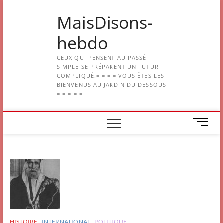
Skip
MaisDisons-
to
content
hebdo
CEUX QUI PENSENT AU PASSÉ
SIMPLE SE PRÉPARENT UN FUTUR
COMPLIQUÉ.= = = = VOUS ÊTES LES
BIENVENUS AU JARDIN DU DESSOUS
= = = = =
M
e
n
u
B
u
t
t
o
n
HISTOIRE
INTERNATIONAL
POLITIQUE