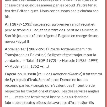
chassé dans quelques années par les Saoud , l’autre fer au
feu des Britanniques. Nous connaissons par le cinéma son
fils.
Ali ( 1879- 1935)
successeur au premier rang il reçoit et
perd le trône du Hedjaz et le titre de Chérif de La Mecque .
Son fils jouera le rôle de régent à Bagdad en charge de son
neveu Fayçal II
Abdallah 1er ( 1882-1951)
Roi de Jordanie et émir de
Transjordanie ( Palestine) Sa lignée règne toujours sur la
Jordanie . => Talal ( 1909-1972) => Hussein ( 1935- 1999)
=> Abdallah II ( 1962 →…..)
Fayçal ibn Hussein
(celui de Lawrence d’Arabie) il fut fait roi
de
Syrie puis d’Irak
. Son trône de Damas ne fut pas
reconnu par les Français qui n’avaient pas l’intention de
respecter les tractations et magouilles des services anglais
et …….restaient totalement insensibles au charisme
fabriqué de toutes pièces de Lawrence d’Arabie.Son fils