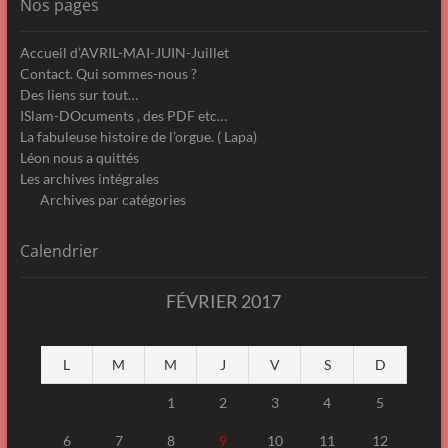
Nos pages
Accueil d’AVRIL-MAI-JUIN-Juillet
Contact. Qui sommes-nous ?
Des liens sur tout…
ISlam-DOcuments , des PDF etc…
La fabuleuse histoire de l’orgue. ( Lapa)
Léon nous a quittés
Les archives intégrales
Archives par catégories
Calendrier
FÉVRIER 2017
L
M
M
J
V
S
D
1
2
3
4
5
6
7
8
9
10
11
12