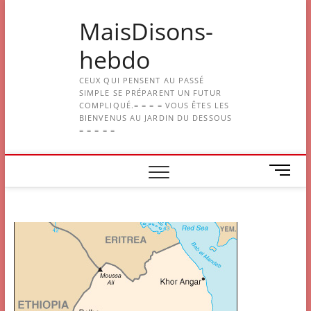
Skip
MaisDisons-
to
content
hebdo
CEUX QUI PENSENT AU PASSÉ
SIMPLE SE PRÉPARENT UN FUTUR
COMPLIQUÉ.= = = = VOUS ÊTES LES
BIENVENUS AU JARDIN DU DESSOUS
= = = = =
M
e
n
u
B
u
t
t
o
n