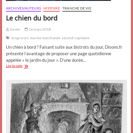
ARCHIVES/AUTEURS
HISTOIRE
TRANCHE DE VIE
Le chien du bord
Xavier
16 mars 2018
long cours
marine marchande
second-capitaine
Un chien à bord ? Faisant suite aux bistrots du jour, Disons.fr
présente l’avantage de proposer une page quotidienne
appelée « le jardin du jour ». D’une durée…
Le
Lire la suite
chien
du
bord