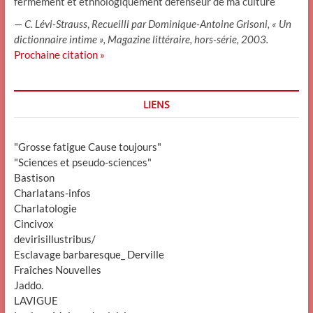
fermement et ethnologiquement défenseur de ma culture
—
C. Lévi-Strauss
,
Recueilli par Dominique-Antoine Grisoni, « Un
dictionnaire intime », Magazine littéraire, hors-série, 2003.
Prochaine citation »
LIENS
"Grosse fatigue Cause toujours"
"Sciences et pseudo-sciences"
Bastison
Charlatans-infos
Charlatologie
Cincivox
devirisillustribus/
Esclavage barbaresque_ Derville
Fraîches Nouvelles
Jaddo.
LAVIGUE