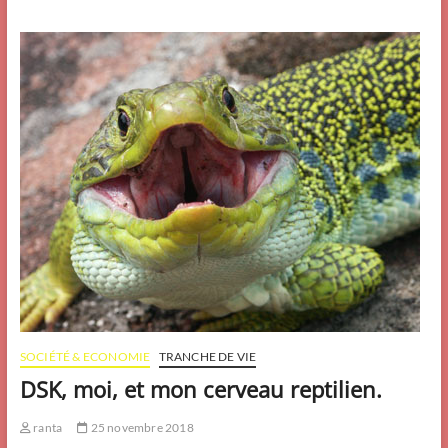
la
demande
d’Alta
Pea
Pea
__
Zam
Zam
SOCIÉTÉ & ECONOMIE
TRANCHE DE VIE
DSK, moi, et mon cerveau reptilien.
ranta
25 novembre 2018