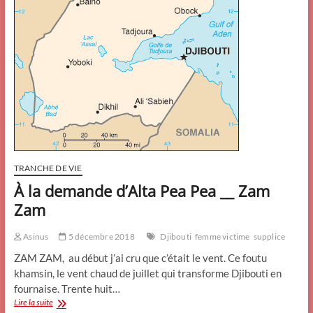
TRANCHE DE VIE
À la demande d’Alta Pea Pea __ Zam
Zam
Asinus
5 décembre 2018
Djibouti
femme victime
supplice
ZAM ZAM, au début j’ai cru que c’était le vent. Ce foutu
khamsin, le vent chaud de juillet qui transforme Djibouti en
fournaise. Trente huit…
À
Lire la suite