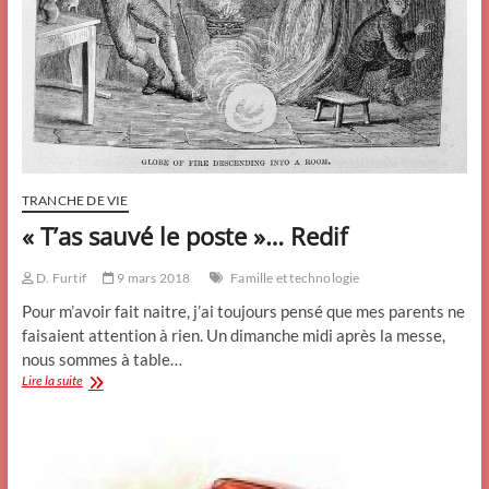
TRANCHE DE VIE
« T’as sauvé le poste »… Redif
D. Furtif
9 mars 2018
Famille et technologie
Pour m’avoir fait naitre, j’ai toujours pensé que mes parents ne
faisaient attention à rien. Un dimanche midi après la messe,
nous sommes à table…
« T’as
Lire la suite
sauvé
le
poste »…
Redif