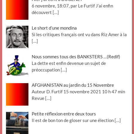
6 novembre, 18:07, par Le Furtif J’ai enfin
découvert
[…]
Le short d’une mondina
Si les critiques français ont vu dans Riz Amer à la
[…]
Nous sommes tous des BANKSTERS …(Redif)
La dette est enfin devenue un sujet de
préoccupation
[…]
AFGHANISTAN au jardin du 15 Novembre
Auteur D. Furtif 15 novembre 2021 10 h 47 min
Revue
[…]
Petite réflexion entre deux tours
Il est de bon ton de gloser sur une élection
[…]