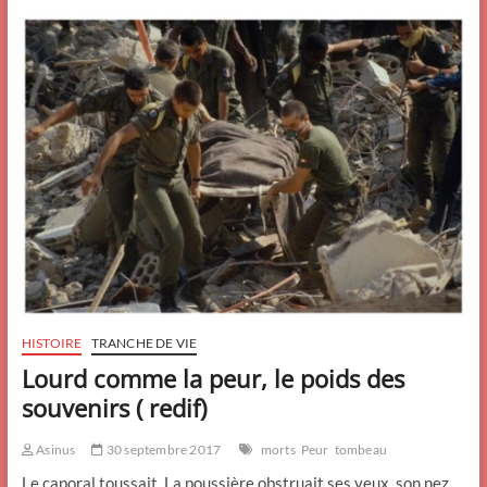
livres
.
HISTOIRE
TRANCHE DE VIE
Lourd comme la peur, le poids des
souvenirs ( redif)
Asinus
30 septembre 2017
morts
Peur
tombeau
Le caporal toussait. La poussière obstruait ses yeux, son nez ,