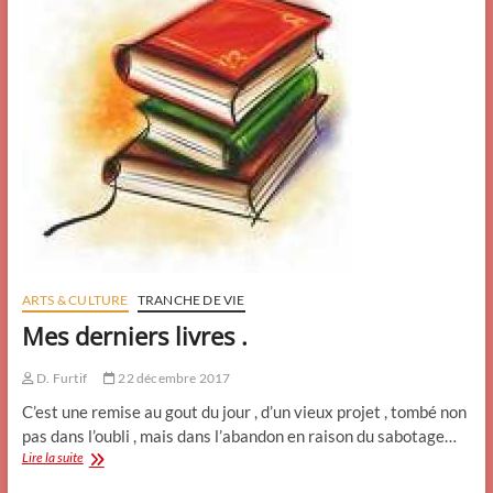
ARTS & CULTURE
TRANCHE DE VIE
Mes derniers livres .
D. Furtif
22 décembre 2017
C’est une remise au gout du jour , d’un vieux projet , tombé non
pas dans l’oubli , mais dans l’abandon en raison du sabotage…
Mes
Lire la suite
derniers