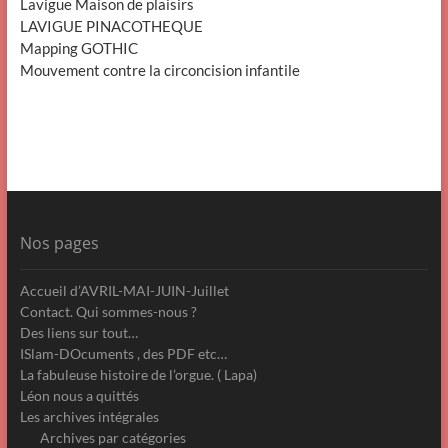
Lavigue Maison de plaisirs
LAVIGUE PINACOTHEQUE
Mapping GOTHIC
Mouvement contre la circoncision infantile
Nos pages
Accueil d’AVRIL-MAI-JUIN-Juillet
Contact. Qui sommes-nous ?
Des liens sur tout…
ISlam-DOcuments , des PDF etc…
La fabuleuse histoire de l’orgue. ( Lapa)
Léon nous a quittés
Les archives intégrales
Archives par catégories