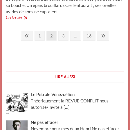
sa bouche. Un épais brouillard ocre l’entourait ; ses oreilles
avides de sons ne captaient…
Lourd
Lire la suite
comme
la
Pagination
peur,
Previous
Page
Page
Page
Page
Next
1
2
3
…
16
le
page
page
des
poids
des
publications
souvenirs
(
redif)
LIRE AUSSI
Le Pétrole Vénézuélien
Théoriquement la REVUE CONFLIT nous
autorise/invite à
[…]
Ne pas effacer
Novembre pour mes deux Henri Ne pas effacer .