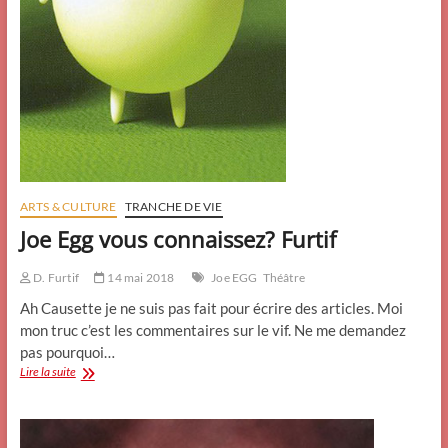
ARTS & CULTURE
TRANCHE DE VIE
Joe Egg vous connaissez? Furtif
D. Furtif
14 mai 2018
Joe EGG
Théâtre
Ah Causette je ne suis pas fait pour écrire des articles. Moi
mon truc c’est les commentaires sur le vif. Ne me demandez
pas pourquoi…
Joe
Lire la suite
Egg
vous
connaissez?
Furtif