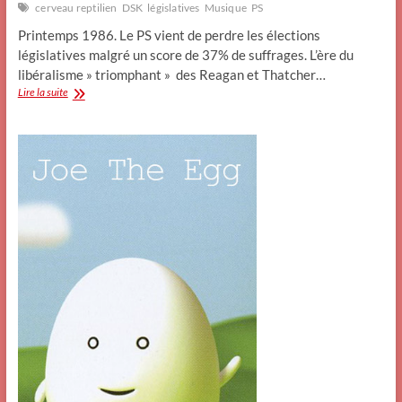
cerveau reptilien
DSK
législatives
Musique
PS
Printemps 1986. Le PS vient de perdre les élections
législatives malgré un score de 37% de suffrages. L’ère du
libéralisme » triomphant » des Reagan et Thatcher…
DSK,
Lire la suite
moi,
et
mon
cerveau
reptilien.