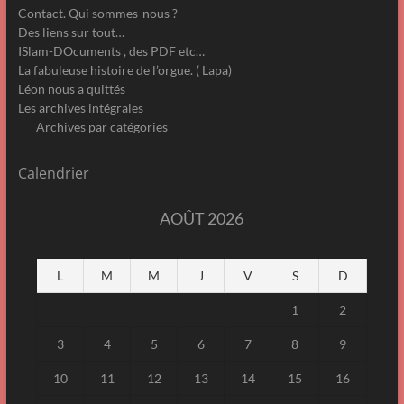
Contact. Qui sommes-nous ?
Des liens sur tout…
ISlam-DOcuments , des PDF etc…
La fabuleuse histoire de l’orgue. ( Lapa)
Léon nous a quittés
Les archives intégrales
Archives par catégories
Calendrier
AOÛT 2026
L
M
M
J
V
S
D
1
2
3
4
5
6
7
8
9
10
11
12
13
14
15
16