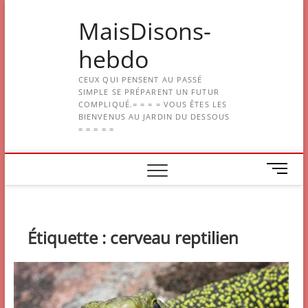
Skip
MaisDisons-
to
content
hebdo
CEUX QUI PENSENT AU PASSÉ
SIMPLE SE PRÉPARENT UN FUTUR
COMPLIQUÉ.= = = = VOUS ÊTES LES
BIENVENUS AU JARDIN DU DESSOUS
= = = = =
M
e
n
u
B
Étiquette :
cerveau reptilien
u
t
t
o
n