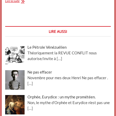
DSK,
Lire la suite
moi,
et
mon
cerveau
reptilien.
LIRE AUSSI
Le Pétrole Vénézuélien
Théoriquement la REVUE CONFLIT nous
autorise/invite à
[…]
Ne pas effacer
Novembre pour mes deux Henri Ne pas effacer .
[…]
Orphée, Eurydice : un mythe prométéen.
Non, le mythe d’Orphée et Eurydice n’est pas une
[…]