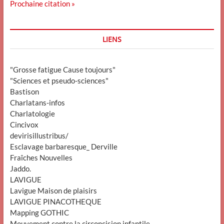
Prochaine citation »
LIENS
"Grosse fatigue Cause toujours"
"Sciences et pseudo-sciences"
Bastison
Charlatans-infos
Charlatologie
Cincivox
devirisillustribus/
Esclavage barbaresque_ Derville
Fraîches Nouvelles
Jaddo.
LAVIGUE
Lavigue Maison de plaisirs
LAVIGUE PINACOTHEQUE
Mapping GOTHIC
Mouvement contre la circoncision infantile