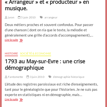
« Arrangeur » et « producteur » en
à
l’orgue
musique.
?
Leon
5 juin 2010
arrangeur
Deux métiers proches et souvent confondus. Pour passer
d’une chanson ( dont on n’a que le texte, la mélodie et
généralement une grille d’accords d’accompagnement),…
« Arrangeur
Lire la suite
»
et
«
HISTOIRE
SOCIÉTÉ & ECONOMIE
producteur
1793 au May-sur-Evre : une crise
»
en
démographique
musique.
Fantomette
3 juin 2010
démographie historique
L’étude des registres paroissiaux est riche d’enseignements,
tant pour le généalogiste que pour l’historien. Je ne suis pas
experte en statistiques ni en démographie, mais…
1793
Lire la suite
au