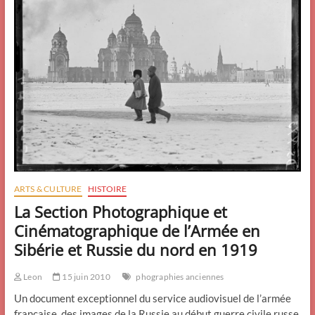
»,
on
le
devient…
(
Anne
Zelensky)
ARTS & CULTURE
HISTOIRE
La Section Photographique et
Cinématographique de l’Armée en
Sibérie et Russie du nord en 1919
Leon
15 juin 2010
phographies anciennes
Un document exceptionnel du service audiovisuel de l’armée
française, des images de la Russie au début guerre civile russe