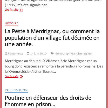
( 1919) m’a été signalé par…
La
Lire la suite
Section
Photographique
et
HISTOIRE
Cinématographique
La Peste à Merdrignac, ou comment la
de
l’Armée
population d’un village fut décimée en
en
une année.
Sibérie
et
Russie
Fantomette
14 juin 2010
démographie ancien régime
du
Merdrignac au début du XVIIème siècle Merdrignac est un
nord
bourg dont l’existence remonte à la période gallo-romaine. Dès
en
1919
le XVème siècle c’est un lieu de…
La
Lire la suite
Peste
à
Merdrignac,
INTERNATIONAL
ou
Poutine en défenseur des droits de
comment
la
l’homme en prison…
population