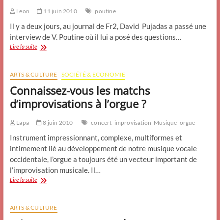
d’un
Leon
11 juin 2010
poutine
village
fut
Il y a deux jours, au journal de Fr2, David Pujadas a passé une
décimée
interview de V. Poutine où il lui a posé des questions…
en
Poutine
Lire la suite
une
en
année.
défenseur
des
ARTS & CULTURE
SOCIÉTÉ & ECONOMIE
droits
Connaissez-vous les matchs
de
l’homme
d’improvisations à l’orgue ?
en
prison…
Lapa
8 juin 2010
concert
improvisation
Musique
orgue
Instrument impressionnant, complexe, multiformes et
intimement lié au développement de notre musique vocale
occidentale, l’orgue a toujours été un vecteur important de
l’improvisation musicale. Il…
Connaissez-
Lire la suite
vous
les
matchs
ARTS & CULTURE
d’improvisations