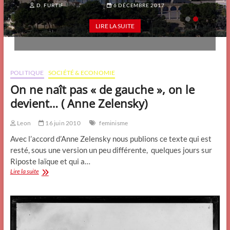
D. FURTIF
29 DÉCEMBRE 2019
D. FURTIF
6 DÉCEMBRE 2017
LIRE LA SUITE
LIRE LA SUITE
POLITIQUE
SOCIÉTÉ & ECONOMIE
On ne naît pas « de gauche », on le
devient… ( Anne Zelensky)
Leon
16 juin 2010
feminisme
Avec l’accord d’Anne Zelensky nous publions ce texte qui est
resté, sous une version un peu différente, quelques jours sur
Riposte laïque et qui a…
On
Lire la suite
ne
naît
pas
«
de
gauche