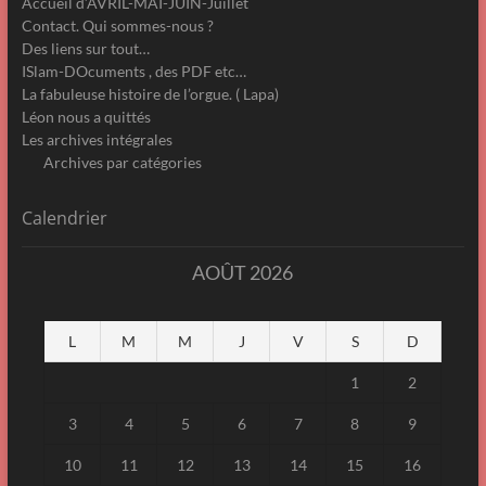
Accueil d’AVRIL-MAI-JUIN-Juillet
Contact. Qui sommes-nous ?
Des liens sur tout…
ISlam-DOcuments , des PDF etc…
La fabuleuse histoire de l’orgue. ( Lapa)
Léon nous a quittés
Les archives intégrales
Archives par catégories
Calendrier
AOÛT 2026
L
M
M
J
V
S
D
1
2
3
4
5
6
7
8
9
10
11
12
13
14
15
16