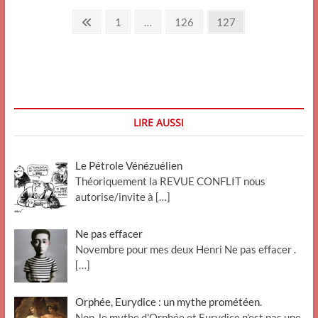
May-
Pagination
sur-
Previous
Page
Page
Page
1
…
126
127
Evre
page
des
:
une
publications
crise
démographique
LIRE AUSSI
Le Pétrole Vénézuélien
Théoriquement la REVUE CONFLIT nous
autorise/invite à
[…]
Ne pas effacer
Novembre pour mes deux Henri Ne pas effacer .
[…]
Orphée, Eurydice : un mythe prométéen.
Non, le mythe d’Orphée et Eurydice n’est pas une