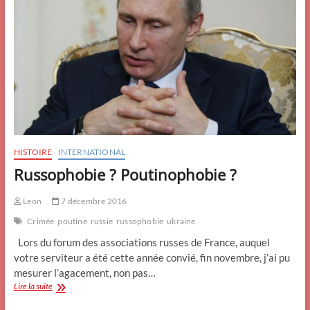
HISTOIRE
INTERNATIONAL
Russophobie ? Poutinophobie ?
Leon
7 décembre 2016
Crimée
poutine
russie
russophobie
ukraine
Lors du forum des associations russes de France, auquel
votre serviteur a été cette année convié, fin novembre, j’ai pu
mesurer l’agacement, non pas…
Russophobie
Lire la suite
?