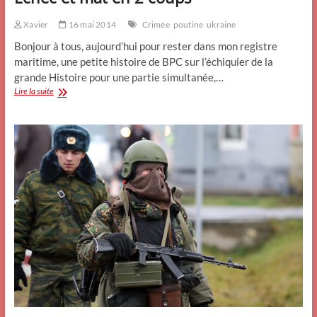
Xavier
16 mai 2014
Crimée
poutine
ukraine
Bonjour à tous, aujourd’hui pour rester dans mon registre
maritime, une petite histoire de BPC sur l’échiquier de la
grande Histoire pour une partie simultanée,…
Echec
Lire la suite
et
mat
en
2
coups