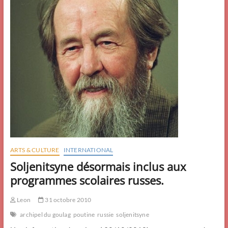
ARTS & CULTURE
INTERNATIONAL
Soljenitsyne désormais inclus aux
programmes scolaires russes.
Leon
31 octobre 2010
archipel du goulag
poutine
russie
soljenitsyne