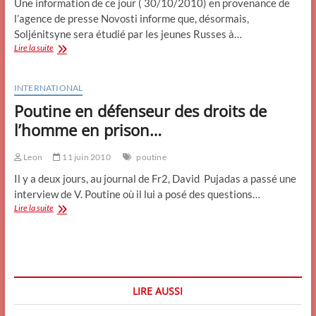
Une information de ce jour ( 30/10/2010) en provenance de
l’agence de presse Novosti informe que, désormais,
Soljénitsyne sera étudié par les jeunes Russes à…
Soljenitsyne
Lire la suite
désormais
inclus
aux
INTERNATIONAL
programmes
Poutine en défenseur des droits de
scolaires
russes.
l’homme en prison…
Leon
11 juin 2010
poutine
Il y a deux jours, au journal de Fr2, David Pujadas a passé une
interview de V. Poutine où il lui a posé des questions…
Poutine
Lire la suite
en
défenseur
des
droits
de
l’homme
LIRE AUSSI
en
prison…