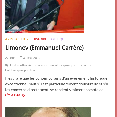
ARTS & CULTURE
HISTOIRE
POLITIQUE
Limonov (Emmanuel Carrère)
Leon
31 mai 2012
Histoire Russie contemporaine
oligarques
parti national-
bolchevique
poutine
Il est rare que les contemporains d’un événement historique
exceptionnel, sauf s’il est particulièrement douloureux et s’il
les concerne directement, se rendent vraiment compte de…
Limonov
Lire la suite
(Emmanuel
Carrère)