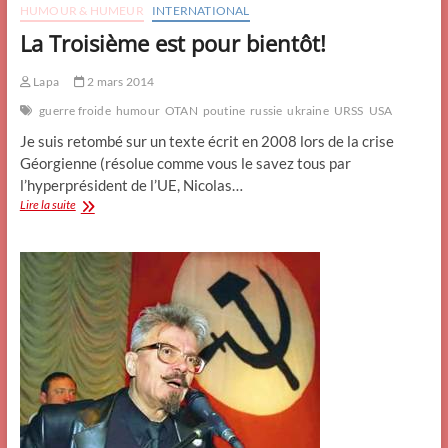
HUMOUR & HUMEUR
INTERNATIONAL
La Troisième est pour bientôt!
Lapa
2 mars 2014
guerre froide
humour
OTAN
poutine
russie
ukraine
URSS
USA
Je suis retombé sur un texte écrit en 2008 lors de la crise
Géorgienne (résolue comme vous le savez tous par
l’hyperprésident de l’UE, Nicolas…
La
Lire la suite
Troisième
est
pour
bientôt!