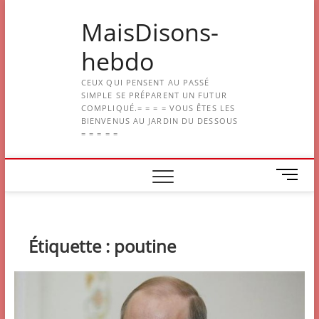
Skip
MaisDisons-
to
content
hebdo
CEUX QUI PENSENT AU PASSÉ
SIMPLE SE PRÉPARENT UN FUTUR
COMPLIQUÉ.= = = = VOUS ÊTES LES
BIENVENUS AU JARDIN DU DESSOUS
= = = = =
M
e
n
u
B
Étiquette :
poutine
u
t
t
o
n