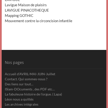
Lavigue Maison de plaisirs
LAVIGUE PINACOTHEQUE
Mapping GOTHIC
Mouvement contre la circoncision infantile
Nos pages
Accueil d’AVRIL-MAI-JUIN-Juillet
Contact. Qui sommes-nous ?
Des liens sur tout…
ISlam-DOcuments , des PDF etc…
La fabuleuse histoire de l’orgue. ( Lapa)
Léon nous a quittés
Les archives intégrales