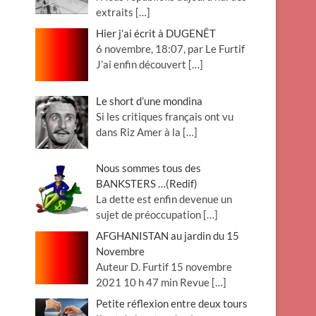
extraits
[…]
Hier j’ai écrit à DUGENÊT
6 novembre, 18:07, par Le Furtif
J’ai enfin découvert
[…]
Le short d’une mondina
Si les critiques français ont vu
dans Riz Amer à la
[…]
Nous sommes tous des
BANKSTERS …(Redif)
La dette est enfin devenue un
sujet de préoccupation
[…]
AFGHANISTAN au jardin du 15
Novembre
Auteur D. Furtif 15 novembre
2021 10 h 47 min Revue
[…]
Petite réflexion entre deux tours