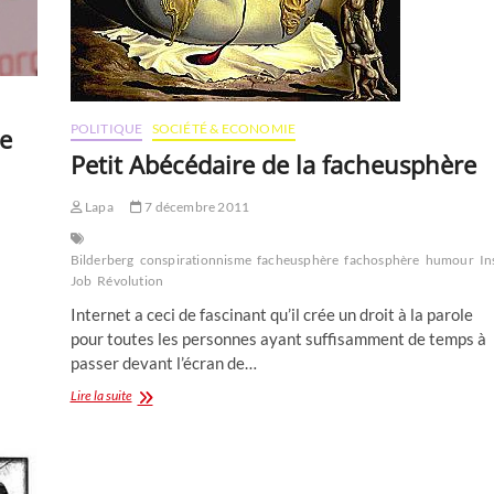
POLITIQUE
SOCIÉTÉ & ECONOMIE
ue
Petit Abécédaire de la facheusphère
Lapa
7 décembre 2011
Bilderberg
conspirationnisme
facheusphère
fachosphère
humour
In
Job
Révolution
Internet a ceci de fascinant qu’il crée un droit à la parole
pour toutes les personnes ayant suffisamment de temps à
passer devant l’écran de…
Petit
Lire la suite
Abécédaire
de
la
facheusphère