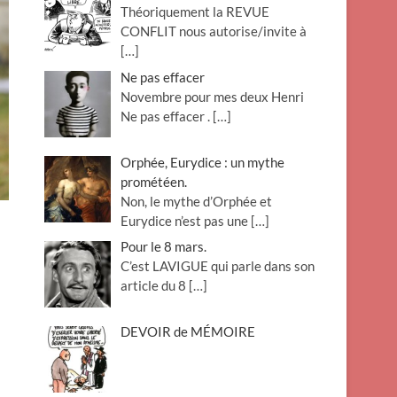
Théoriquement la REVUE
o
CONFLIT nous autorise/invite à
n
[…]
Ne pas effacer
Novembre pour mes deux Henri
Ne pas effacer .
[…]
Orphée, Eurydice : un mythe
prométéen.
Non, le mythe d’Orphée et
Eurydice n’est pas une
[…]
Pour le 8 mars.
C’est LAVIGUE qui parle dans son
article du 8
[…]
DEVOIR de MÉMOIRE