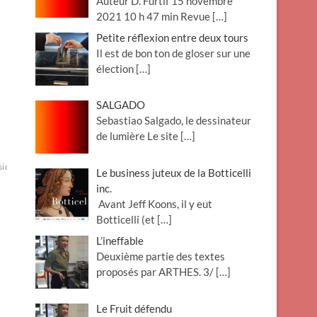
Auteur D. Furtif 15 novembre
2021 10 h 47 min Revue
[…]
Petite réflexion entre deux tours
Il est de bon ton de gloser sur une
élection
[…]
SALGADO
Sebastiao Salgado, le dessinateur
de lumière Le site
[…]
side
Le business juteux de la Botticelli
inc.
Avant Jeff Koons, il y eut
Botticelli (et
[…]
L’ineffable
Deuxième partie des textes
proposés par ARTHES. 3/
[…]
Le Fruit défendu