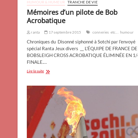
HUMOUR & HUMEUR
TRANCHE DE VIE
Mémoires d’un pilote de Bob
Acrobatique
ranta
17 septembre 2015
conneries
etc...
humour
Chroniques du Disonné siphonné à Sotchi par l’envoyé
spécial Ranta Jeux divers __ L’ÉQUIPE DE FRANCE DE
BOBSLEIGH CROSS ACROBATIQUE ÉLIMINÉE EN 1/
FINALE.…
Mémoires
Lire la suite
d’un
pilote
de
Bob
Acrobatique