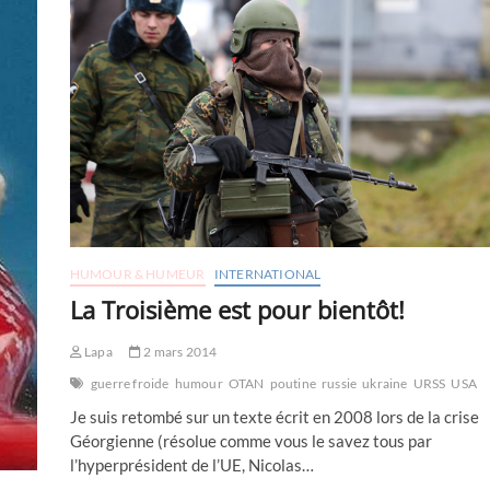
HUMOUR & HUMEUR
INTERNATIONAL
La Troisième est pour bientôt!
Lapa
2 mars 2014
guerre froide
humour
OTAN
poutine
russie
ukraine
URSS
USA
Je suis retombé sur un texte écrit en 2008 lors de la crise
Géorgienne (résolue comme vous le savez tous par
l’hyperprésident de l’UE, Nicolas…