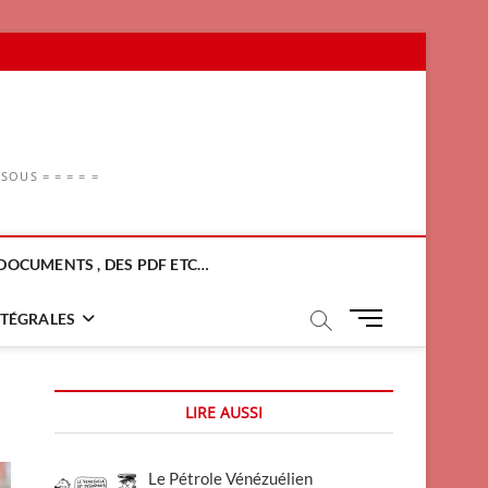
OUS = = = = =
DOCUMENTS , DES PDF ETC…
M
NTÉGRALES
e
n
u
LIRE AUSSI
B
u
t
Le Pétrole Vénézuélien
t