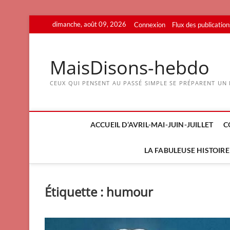
Skip
dimanche, août 09, 2026
Connexion
Flux des publication
to
content
MaisDisons-hebdo
CEUX QUI PENSENT AU PASSÉ SIMPLE SE PRÉPARENT UN F
ACCUEIL D’AVRIL-MAI-JUIN-JUILLET
C
LA FABULEUSE HISTOIRE 
Étiquette :
humour