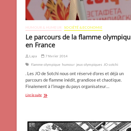
HUMOUR & HUMEUR
SOCIÉTÉ & ECONOMIE
Le parcours de la flamme olympiq
en France
Lapa
7 février 2014
flamme olympique
humour
jeux olympiques
JO sotchi
. Les JO de Sotchi nous ont réservé d’ores et déjà un
parcours de flamme inédit, grandiose et chaotique.
Finalement à l’image du pays organisateur…
Le
Lire la suite
parcours
de
la
flamme
olympique
en