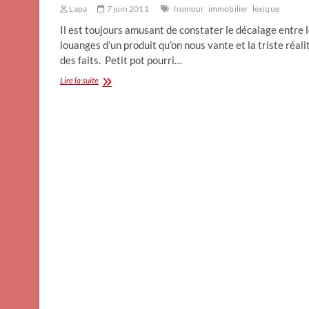
Lapa
7 juin 2011
humour
immobilier
lexique
Il est toujours amusant de constater le décalage entre 
louanges d’un produit qu’on nous vante et la triste réali
des faits. Petit pot pourri…
Dictionnaire
Lire la suite
à
l’usage
des
éplucheurs
d’annonces
immobilières