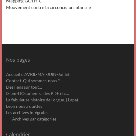
Mapping GOTHIC
Mouvement contre la circoncision infantile
Nos pages
Accueil d’AVRIL-MAI-JUIN-Juillet
Contact. Qui sommes-nous ?
Des liens sur tout…
ISlam-DOcuments , des PDF etc…
La fabuleuse histoire de l’orgue. ( Lapa)
Léon nous a quittés
Les archives intégrales
Archives par catégories
Calendrier