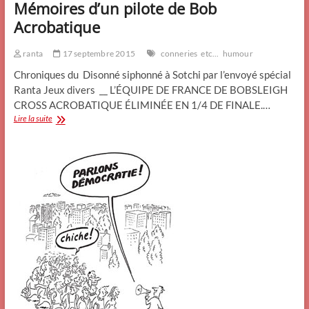
Mémoires d’un pilote de Bob
Acrobatique
ranta
17 septembre 2015
conneries
etc...
humour
Chroniques du Disonné siphonné à Sotchi par l’envoyé spécial
Ranta Jeux divers __ L’ÉQUIPE DE FRANCE DE BOBSLEIGH
CROSS ACROBATIQUE ÉLIMINÉE EN 1/4 DE FINALE.…
Mémoires
Lire la suite
d’un
pilote
de
Bob
Acrobatique