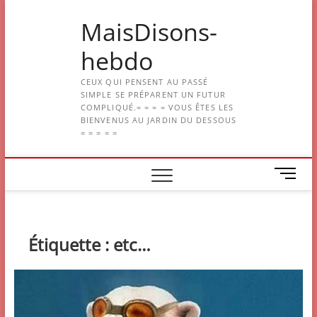
Skip
MaisDisons-
to
content
hebdo
CEUX QUI PENSENT AU PASSÉ
SIMPLE SE PRÉPARENT UN FUTUR
COMPLIQUÉ.= = = = VOUS ÊTES LES
BIENVENUS AU JARDIN DU DESSOUS
= = = = =
M
e
n
u
B
Étiquette :
etc…
u
t
t
o
n