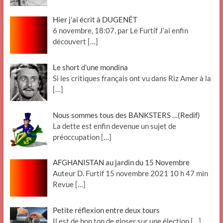
Hier j’ai écrit à DUGENÊT
6 novembre, 18:07, par Le Furtif J’ai enfin
découvert
[…]
Le short d’une mondina
Si les critiques français ont vu dans Riz Amer à la
[…]
Nous sommes tous des BANKSTERS …(Redif)
La dette est enfin devenue un sujet de
préoccupation
[…]
AFGHANISTAN au jardin du 15 Novembre
Auteur D. Furtif 15 novembre 2021 10 h 47 min
Revue
[…]
Petite réflexion entre deux tours
Il est de bon ton de gloser sur une élection
[…]