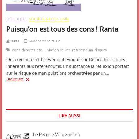
POLITIQUE
SOCIÉTÉ & ECONOMIE
Puisqu’on est tous des cons ! Ranta
ranta
24 décembre 2012
cons
députés
etc...
Marion Le Pen
référemdum
risques
On a récemment brièvement évoqué sur Disons les risques
inhérents aux référendums. En substance la réflexion portait
sur le risque de manipulations orchestrées par un…
Puisqu’on
Lire la suite
est
tous
des
cons
!
Ranta
LIRE AUSSI
Le Pétrole Vénézuélien