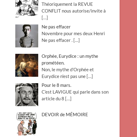
Théoriquement la REVUE
o
CONFLIT nous autorise/invite à
n
[…]
Ne pas effacer
Novembre pour mes deux Henri
Ne pas effacer .
[…]
Orphée, Eurydice : un mythe
prométéen.
Non, le mythe d’Orphée et
Eurydice n’est pas une
[…]
Pour le 8 mars.
C’est LAVIGUE qui parle dans son
article du 8
[…]
DEVOIR de MÉMOIRE