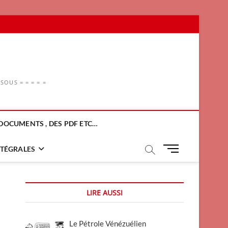
OUS = = = = =
DOCUMENTS , DES PDF ETC…
M
NTÉGRALES
e
n
u
LIRE AUSSI
B
u
t
Le Pétrole Vénézuélien
t