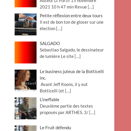
Auteur D. Furtif 15 novembre
2021 10 h 47 min Revue
[…]
Petite réflexion entre deux tours
Il est de bon ton de gloser sur une
élection
[…]
SALGADO
Sebastiao Salgado, le dessinateur
de lumière Le site
[…]
Le business juteux de la Botticelli
inc.
Avant Jeff Koons, il y eut
Botticelli (et
[…]
L’ineffable
Deuxième partie des textes
proposés par ARTHES. 3/
[…]
Le Fruit défendu