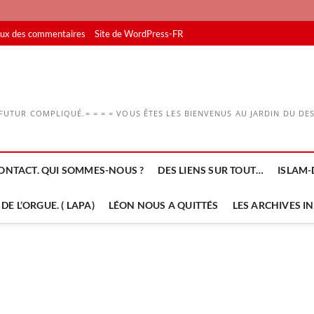
lux des commentaires
Site de WordPress-FR
UTUR COMPLIQUÉ.= = = = VOUS ÊTES LES BIENVENUS AU JARDIN DU DESS
ONTACT. QUI SOMMES-NOUS ?
DES LIENS SUR TOUT…
ISLAM-
DE L’ORGUE. ( LAPA)
LÉON NOUS A QUITTÉS
LES ARCHIVES I