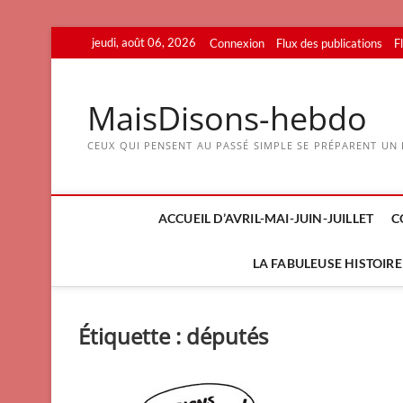
Skip
jeudi, août 06, 2026
Connexion
Flux des publications
F
to
content
MaisDisons-hebdo
CEUX QUI PENSENT AU PASSÉ SIMPLE SE PRÉPARENT UN F
ACCUEIL D’AVRIL-MAI-JUIN-JUILLET
C
LA FABULEUSE HISTOIRE 
Étiquette :
députés