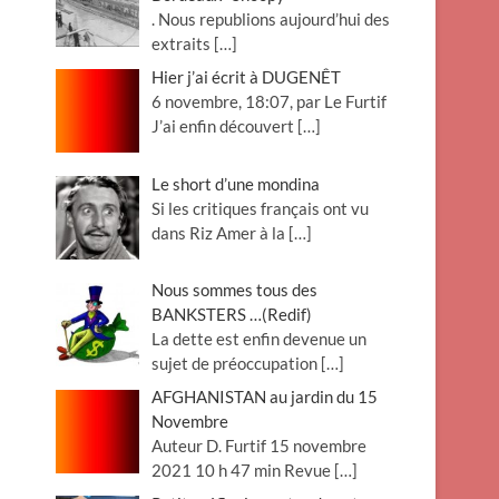
. Nous republions aujourd’hui des
extraits
[…]
Hier j’ai écrit à DUGENÊT
6 novembre, 18:07, par Le Furtif
J’ai enfin découvert
[…]
Le short d’une mondina
Si les critiques français ont vu
dans Riz Amer à la
[…]
Nous sommes tous des
BANKSTERS …(Redif)
La dette est enfin devenue un
sujet de préoccupation
[…]
AFGHANISTAN au jardin du 15
Novembre
Auteur D. Furtif 15 novembre
2021 10 h 47 min Revue
[…]