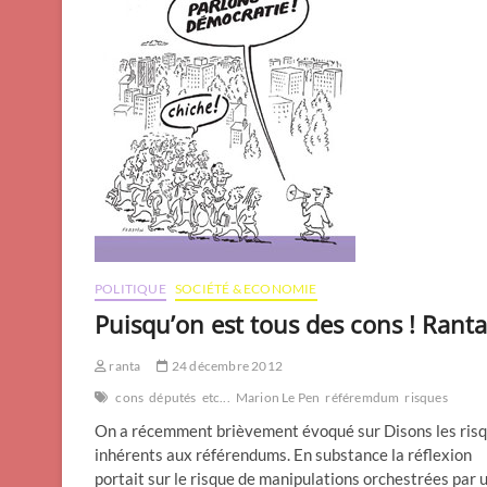
POLITIQUE
SOCIÉTÉ & ECONOMIE
Puisqu’on est tous des cons ! Ranta
ranta
24 décembre 2012
cons
députés
etc...
Marion Le Pen
référemdum
risques
On a récemment brièvement évoqué sur Disons les ris
inhérents aux référendums. En substance la réflexion
portait sur le risque de manipulations orchestrées par