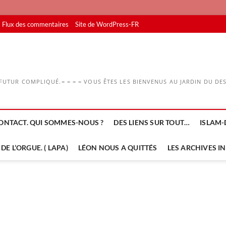
Flux des commentaires
Site de WordPress-FR
UTUR COMPLIQUÉ.= = = = VOUS ÊTES LES BIENVENUS AU JARDIN DU DESS
ONTACT. QUI SOMMES-NOUS ?
DES LIENS SUR TOUT…
ISLAM-
DE L’ORGUE. ( LAPA)
LÉON NOUS A QUITTÉS
LES ARCHIVES I