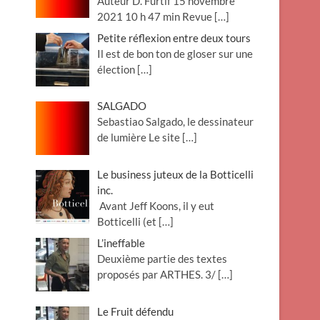
Auteur D. Furtif 15 novembre
2021 10 h 47 min Revue
[…]
Petite réflexion entre deux tours
Il est de bon ton de gloser sur une
élection
[…]
SALGADO
Sebastiao Salgado, le dessinateur
de lumière Le site
[…]
Le business juteux de la Botticelli
inc.
Avant Jeff Koons, il y eut
Botticelli (et
[…]
L’ineffable
Deuxième partie des textes
proposés par ARTHES. 3/
[…]
Le Fruit défendu