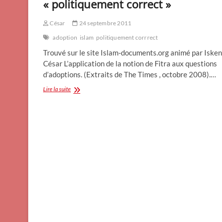
« politiquement correct »
César
24 septembre 2011
adoption
islam
politiquement corrrect
Trouvé sur le site Islam-documents.org animé par Isken
César L’application de la notion de Fitra aux questions
d’adoptions. (Extraits de The Times , octobre 2008).…
L’adoption
Lire la suite
à
la
sauce
du
« politiquement
correct »