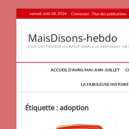
Skip
samedi, août 08, 2026
Connexion
Flux des publications
to
content
MaisDisons-hebdo
CEUX QUI PENSENT AU PASSÉ SIMPLE SE PRÉPARENT UN F
ACCUEIL D’AVRIL-MAI-JUIN-JUILLET
C
LA FABULEUSE HISTOIRE 
Étiquette :
adoption