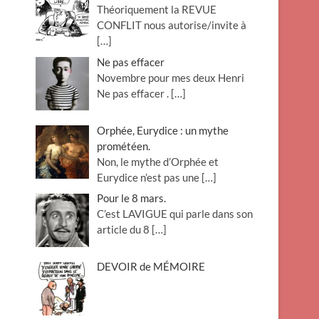
Théoriquement la REVUE
o
CONFLIT nous autorise/invite à
n
[…]
Ne pas effacer
Novembre pour mes deux Henri
Ne pas effacer .
[…]
Orphée, Eurydice : un mythe
prométéen.
Non, le mythe d’Orphée et
Eurydice n’est pas une
[…]
Pour le 8 mars.
C’est LAVIGUE qui parle dans son
article du 8
[…]
DEVOIR de MÉMOIRE