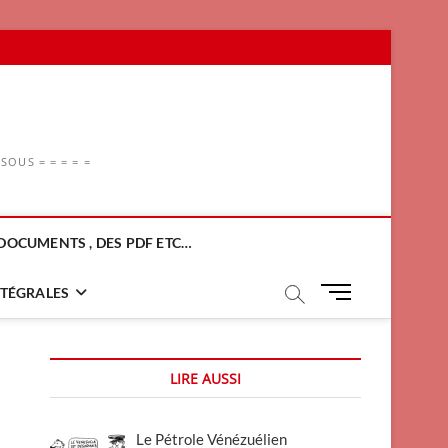
OUS = = = = =
DOCUMENTS , DES PDF ETC…
M
NTÉGRALES
e
n
u
LIRE AUSSI
B
u
t
Le Pétrole Vénézuélien
t