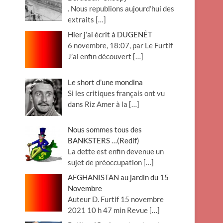
. Nous republions aujourd’hui des
extraits
[…]
Hier j’ai écrit à DUGENÊT
6 novembre, 18:07, par Le Furtif
J’ai enfin découvert
[…]
Le short d’une mondina
Si les critiques français ont vu
dans Riz Amer à la
[…]
Nous sommes tous des
BANKSTERS …(Redif)
La dette est enfin devenue un
sujet de préoccupation
[…]
AFGHANISTAN au jardin du 15
Novembre
Auteur D. Furtif 15 novembre
2021 10 h 47 min Revue
[…]