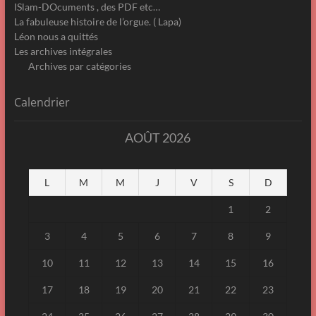
ISlam-DOcuments , des PDF etc…
La fabuleuse histoire de l’orgue. ( Lapa)
Léon nous a quittés
Les archives intégrales
Archives par catégories
Calendrier
AOÛT 2026
L
M
M
J
V
S
D
1
2
3
4
5
6
7
8
9
10
11
12
13
14
15
16
17
18
19
20
21
22
23