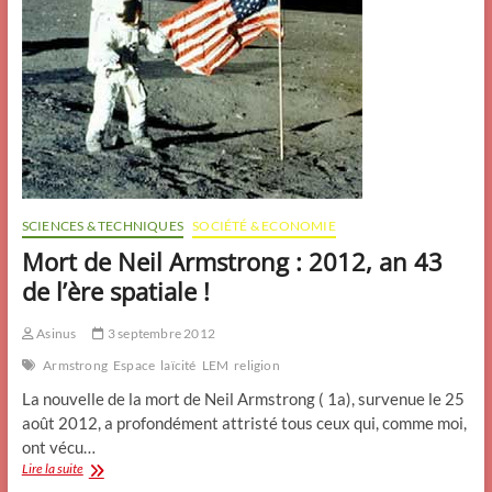
SCIENCES & TECHNIQUES
SOCIÉTÉ & ECONOMIE
Mort de Neil Armstrong : 2012, an 43
de l’ère spatiale !
Asinus
3 septembre 2012
Armstrong
Espace
laïcité
LEM
religion
La nouvelle de la mort de Neil Armstrong ( 1a), survenue le 25
août 2012, a profondément attristé tous ceux qui, comme moi,
ont vécu…
Mort
Lire la suite
de