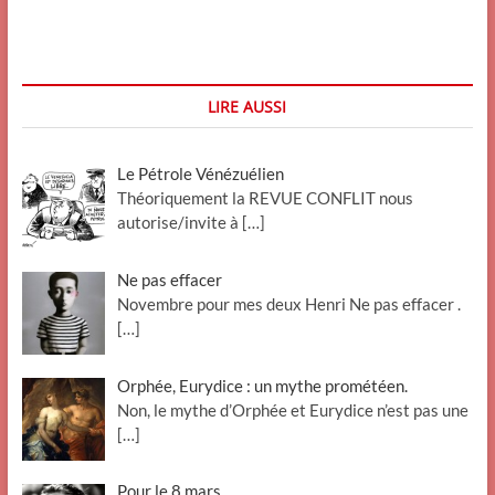
Neil
Armstrong
:
2012,
an
LIRE AUSSI
43
de
l’ère
Le Pétrole Vénézuélien
spatiale
!
Théoriquement la REVUE CONFLIT nous
autorise/invite à
[…]
Ne pas effacer
Novembre pour mes deux Henri Ne pas effacer .
[…]
Orphée, Eurydice : un mythe prométéen.
Non, le mythe d’Orphée et Eurydice n’est pas une
[…]
Pour le 8 mars.