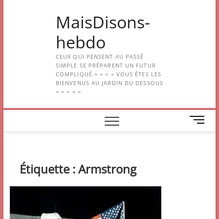
Skip
MaisDisons-
to
content
hebdo
CEUX QUI PENSENT AU PASSÉ
SIMPLE SE PRÉPARENT UN FUTUR
COMPLIQUÉ.= = = = VOUS ÊTES LES
BIENVENUS AU JARDIN DU DESSOUS
= = = = =
M
e
n
u
B
Étiquette :
Armstrong
u
t
t
o
n