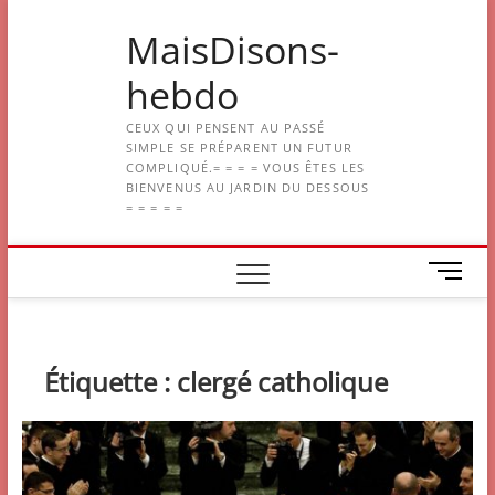
Skip
MaisDisons-
to
content
hebdo
CEUX QUI PENSENT AU PASSÉ
SIMPLE SE PRÉPARENT UN FUTUR
COMPLIQUÉ.= = = = VOUS ÊTES LES
BIENVENUS AU JARDIN DU DESSOUS
= = = = =
M
e
n
u
B
Étiquette :
clergé catholique
u
t
t
o
n