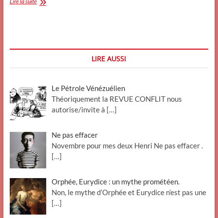
La
Lire la suite
pédophilie
au
sein
du
clergé
catholique
LIRE AUSSI
Le Pétrole Vénézuélien
Théoriquement la REVUE CONFLIT nous
autorise/invite à
[…]
Ne pas effacer
Novembre pour mes deux Henri Ne pas effacer .
[…]
Orphée, Eurydice : un mythe prométéen.
Non, le mythe d’Orphée et Eurydice n’est pas une
[…]