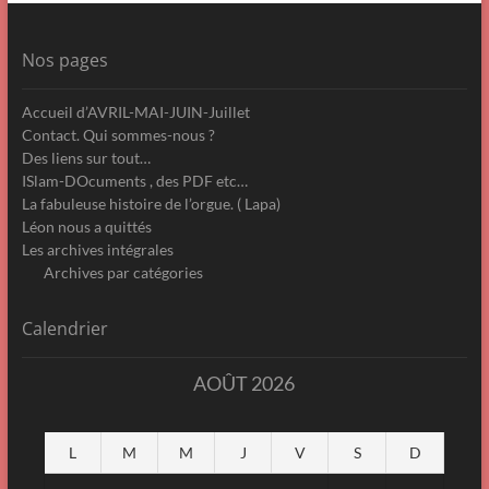
Nos pages
Accueil d’AVRIL-MAI-JUIN-Juillet
Contact. Qui sommes-nous ?
Des liens sur tout…
ISlam-DOcuments , des PDF etc…
La fabuleuse histoire de l’orgue. ( Lapa)
Léon nous a quittés
Les archives intégrales
Archives par catégories
Calendrier
AOÛT 2026
L
M
M
J
V
S
D