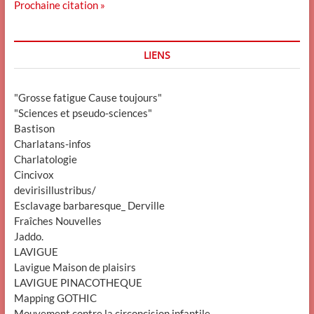
Prochaine citation »
LIENS
"Grosse fatigue Cause toujours"
"Sciences et pseudo-sciences"
Bastison
Charlatans-infos
Charlatologie
Cincivox
devirisillustribus/
Esclavage barbaresque_ Derville
Fraîches Nouvelles
Jaddo.
LAVIGUE
Lavigue Maison de plaisirs
LAVIGUE PINACOTHEQUE
Mapping GOTHIC
Mouvement contre la circoncision infantile