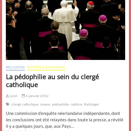
RELIGIONS
SOCIÉTÉ & ECONOMIE
La pédophilie au sein du clergé
catholique
Leon
6 janvier 2012
clergé catholique
imams
pédophilie
rabbins
Ratzinger
Une commission d’enquête néerlandaise indépendante, dont
les conclusions ont été relayées dans toute la presse, a révélé
il y a quelques jours, que, aux Pays…