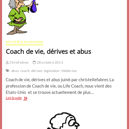
SOCIÉTÉ & ECONOMIE
Coach de vie, dérives et abus
ChrisFabres
28 octobre 2013
abus
coach
dérives
législation
Médecine
Coach de vie, dérives et abus juin6 par christellefabres La
profession de Coach de vie, ou Life Coach, nous vient des
Etats-Unis et se trouve actuellement de plus…
Coach
Lire la suite
de
vie,
dérives
et
abus