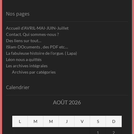
Nos pages
Accueil d’AVRIL-MAI-JUIN-Juillet
Contact. Qui sommes-nous ?
Des liens sur tout…
ISlam-DOcuments , des PDF etc…
La fabuleuse histoire de l’orgue. ( Lapa)
Léon nous a quittés
Les archives intégrales
Archives par catégories
Calendrier
AOÛT 2026
L
M
M
J
V
S
D
1
2