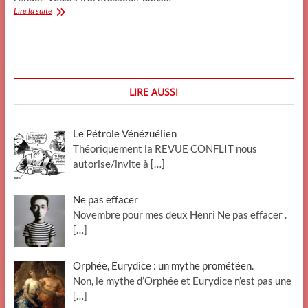
C’est
Lire la suite
pas
ce
vous
croyez.
LIRE AUSSI
Le Pétrole Vénézuélien
Théoriquement la REVUE CONFLIT nous
autorise/invite à
[…]
Ne pas effacer
Novembre pour mes deux Henri Ne pas effacer .
[…]
Orphée, Eurydice : un mythe prométéen.
Non, le mythe d’Orphée et Eurydice n’est pas une
[…]