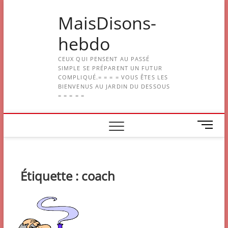
Skip
MaisDisons-
to
content
hebdo
CEUX QUI PENSENT AU PASSÉ
SIMPLE SE PRÉPARENT UN FUTUR
COMPLIQUÉ.= = = = VOUS ÊTES LES
BIENVENUS AU JARDIN DU DESSOUS
= = = = =
M
e
n
u
B
Étiquette :
coach
u
t
t
o
n