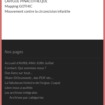
LAVIGUE PINACOTHEQUE
Mapping GOTHIC
Mouvement contre la circoncision infantile
Nos pages
Accueil d’AVRIL-MAI-JUIN-Juillet
Contact. Qui sommes-nous ?
Des liens sur tout…
ISlam-DOcuments , des PDF etc…
La fabuleuse histoire de l’orgue. ( Lapa)
Léon nous a quittés
Les archives intégrales
Archives par catégories