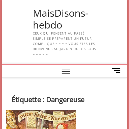
Skip
MaisDisons-
to
content
hebdo
CEUX QUI PENSENT AU PASSÉ
SIMPLE SE PRÉPARENT UN FUTUR
COMPLIQUÉ.= = = = VOUS ÊTES LES
BIENVENUS AU JARDIN DU DESSOUS
= = = = =
M
e
n
u
B
Étiquette :
Dangereuse
u
t
t
o
n