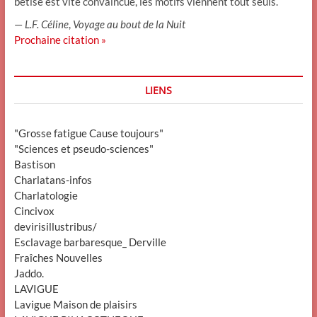
bêtise est vite convaincue, les motifs viennent tout seuls.
—
L.F. Céline
,
Voyage au bout de la Nuit
Prochaine citation »
LIENS
"Grosse fatigue Cause toujours"
"Sciences et pseudo-sciences"
Bastison
Charlatans-infos
Charlatologie
Cincivox
devirisillustribus/
Esclavage barbaresque_ Derville
Fraîches Nouvelles
Jaddo.
LAVIGUE
Lavigue Maison de plaisirs