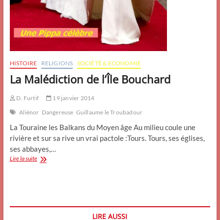
HISTOIRE
RELIGIONS
SOCIÉTÉ & ECONOMIE
La Malédiction de l’Île Bouchard
D. Furtif
19 janvier 2014
Aliénor
Dangereuse
Guillaume le Troubadour
La Touraine les Balkans du Moyen âge Au milieu coule une
rivière et sur sa rive un vrai pactole :Tours. Tours, ses églises,
ses abbayes,…
La
Lire la suite
Malédiction
de
l’Île
Bouchard
LIRE AUSSI