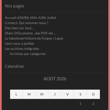
Nos pages
Accueil d’AVRIL-MAI-JUIN-Juillet
Contact. Qui sommes-nous ?
Des liens sur tout…
ISlam-DOcuments , des PDF etc…
La fabuleuse histoire de l’orgue. ( Lapa)
Léon nous a quittés
Les archives intégrales
Archives par catégories
Calendrier
AOÛT 2026
L
M
M
J
V
S
D
1
2