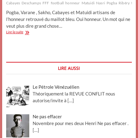
Cabayes
Deschamps
FFF
football
honneur
Matuidi
Nasri
Pogba
Ribéry
tut
Pogba, Varane , Sakho, Cabayes et Matuidi artisans de
l’honneur retrouvé du maillot bleu. Oui honneur. Un mot qui ne
veut plus dire grand chose…
L’honneur
Lire la suite
est
peu
de
chose
et
tient
LIRE AUSSI
à
encore
moins.
Le Pétrole Vénézuélien
Théoriquement la REVUE CONFLIT nous
autorise/invite à
[…]
Ne pas effacer
Novembre pour mes deux Henri Ne pas effacer .
[…]