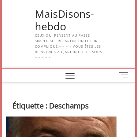
Skip
MaisDisons-
to
content
hebdo
CEUX QUI PENSENT AU PASSÉ
SIMPLE SE PRÉPARENT UN FUTUR
COMPLIQUÉ.= = = = VOUS ÊTES LES
BIENVENUS AU JARDIN DU DESSOUS
= = = = =
M
e
n
u
B
Étiquette :
Deschamps
u
t
t
o
n