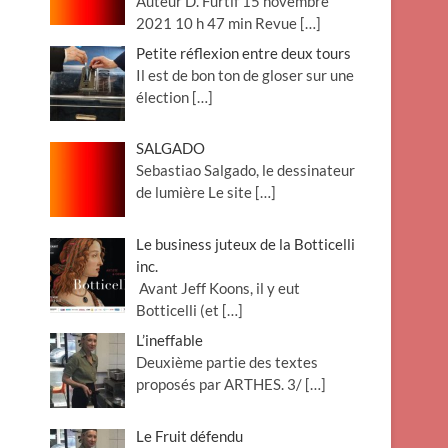
Auteur D. Furtif 15 novembre
2021 10 h 47 min Revue
[…]
Petite réflexion entre deux tours
Il est de bon ton de gloser sur une
élection
[…]
SALGADO
Sebastiao Salgado, le dessinateur
de lumière Le site
[…]
Le business juteux de la Botticelli
inc.
Avant Jeff Koons, il y eut
Botticelli (et
[…]
L’ineffable
Deuxième partie des textes
proposés par ARTHES. 3/
[…]
Le Fruit défendu