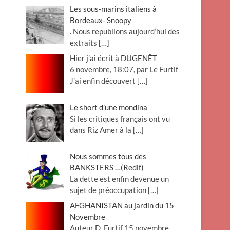
Les sous-marins italiens à
Bordeaux- Snoopy
. Nous republions aujourd’hui des
extraits
[…]
Hier j’ai écrit à DUGENÊT
6 novembre, 18:07, par Le Furtif
J’ai enfin découvert
[…]
Le short d’une mondina
Si les critiques français ont vu
dans Riz Amer à la
[…]
Nous sommes tous des
BANKSTERS …(Redif)
La dette est enfin devenue un
sujet de préoccupation
[…]
AFGHANISTAN au jardin du 15
Novembre
Auteur D. Furtif 15 novembre