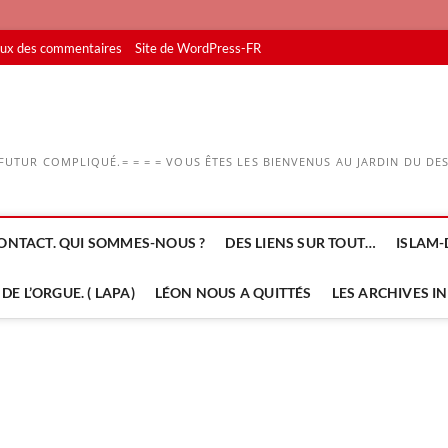
lux des commentaires
Site de WordPress-FR
UTUR COMPLIQUÉ.= = = = VOUS ÊTES LES BIENVENUS AU JARDIN DU DESS
ONTACT. QUI SOMMES-NOUS ?
DES LIENS SUR TOUT…
ISLAM-
DE L’ORGUE. ( LAPA)
LÉON NOUS A QUITTÉS
LES ARCHIVES I