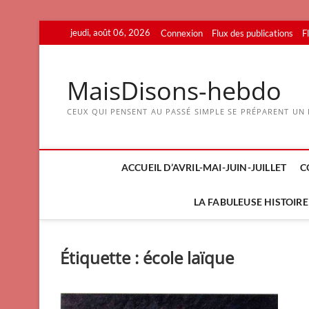
Skip
jeudi, août 06, 2026
Connexion
Flux des publications
F
to
content
MaisDisons-hebdo
CEUX QUI PENSENT AU PASSÉ SIMPLE SE PRÉPARENT UN F
ACCUEIL D’AVRIL-MAI-JUIN-JUILLET
C
LA FABULEUSE HISTOIRE 
Étiquette :
école laïque