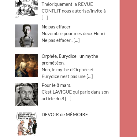
Théoriquement la REVUE
o
CONFLIT nous autorise/invite à
n
[…]
Ne pas effacer
Novembre pour mes deux Henri
Ne pas effacer .
[…]
Orphée, Eurydice : un mythe
prométéen.
Non, le mythe d’Orphée et
Eurydice n’est pas une
[…]
Pour le 8 mars.
C’est LAVIGUE qui parle dans son
article du 8
[…]
DEVOIR de MÉMOIRE