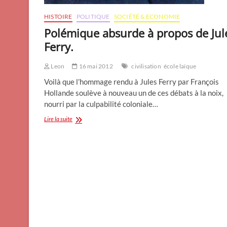
HISTOIRE
POLITIQUE
SOCIÉTÉ & ECONOMIE
Polémique absurde à propos de Jul
Ferry.
Leon
16 mai 2012
civilisation
école laïque
Voilà que l’hommage rendu à Jules Ferry par François
Hollande soulève à nouveau un de ces débats à la noix,
nourri par la culpabilité coloniale…
Polémique
Lire la suite
absurde
à
propos
de
Jules
Ferry.