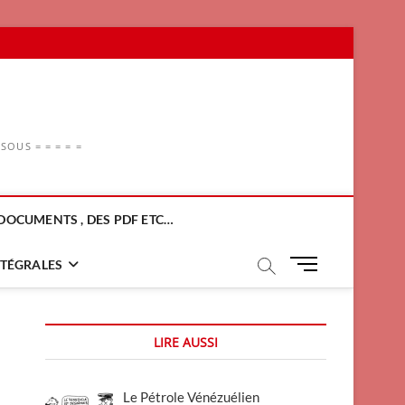
OUS = = = = =
DOCUMENTS , DES PDF ETC…
M
NTÉGRALES
e
n
u
LIRE AUSSI
B
u
t
Le Pétrole Vénézuélien
t