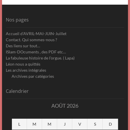
Nos pages
Accueil d’AVRIL-MAI-JUIN-Juillet
Contact. Qui sommes-nous ?
Des liens sur tout…
ISlam-DOcuments , des PDF etc…
La fabuleuse histoire de l’orgue. ( Lapa)
Léon nous a quittés
Les archives intégrales
Archives par catégories
Calendrier
AOÛT 2026
L
M
M
J
V
S
D