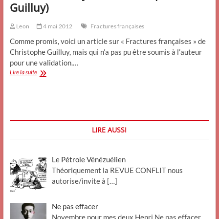
Guilluy)
Leon
4 mai 2012
Fractures françaises
Comme promis, voici un article sur « Fractures françaises » de
Christophe Guilluy, mais qui n’a pas pu être soumis à l’auteur
pour une validation.…
Fractures
Lire la suite
françaises
(
Christophe
Guilluy)
LIRE AUSSI
Le Pétrole Vénézuélien
Théoriquement la REVUE CONFLIT nous
autorise/invite à
[…]
Ne pas effacer
Novembre pour mes deux Henri Ne pas effacer .