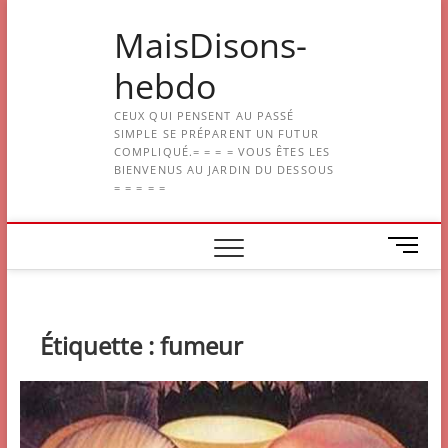
Skip
MaisDisons-
to
content
hebdo
CEUX QUI PENSENT AU PASSÉ
SIMPLE SE PRÉPARENT UN FUTUR
COMPLIQUÉ.= = = = VOUS ÊTES LES
BIENVENUS AU JARDIN DU DESSOUS
= = = = =
M
e
n
u
B
Étiquette :
fumeur
u
t
t
o
n