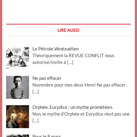
d’Under-
Woman
(Jaddo)
LIRE AUSSI
Le Pétrole Vénézuélien
Théoriquement la REVUE CONFLIT nous
autorise/invite à
[…]
Ne pas effacer
Novembre pour mes deux Henri Ne pas effacer .
[…]
Orphée, Eurydice : un mythe prométéen.
Non, le mythe d’Orphée et Eurydice n’est pas une
[…]
Pour le 8 mars.