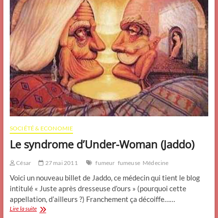
SOCIÉTÉ & ECONOMIE
Le syndrome d’Under-Woman (Jaddo)
César
27 mai 2011
fumeur
fumeuse
Médecine
Voici un nouveau billet de Jaddo, ce médecin qui tient le blog
intitulé « Juste après dresseuse d’ours » (pourquoi cette
appellation, d’ailleurs ?) Franchement ça décoiffe……
Le
Lire la suite
syndrome