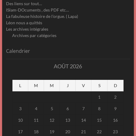
Des liens sur tout…
ISlam-DOcuments , des PDF etc…
La fabuleuse histoire de l’orgue. ( Lapa)
Léon nous a quittés
Les archives intégrales
Archives par catégories
Calendrier
AOÛT 2026
L
M
M
J
V
S
D
1
2
3
4
5
6
7
8
9
10
11
12
13
14
15
16
17
18
19
20
21
22
23