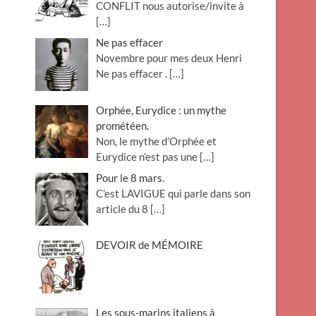
CONFLIT nous autorise/invite à
[…]
Ne pas effacer
Novembre pour mes deux Henri
Ne pas effacer .
[…]
Orphée, Eurydice : un mythe
prométéen.
Non, le mythe d’Orphée et
Eurydice n’est pas une
[…]
Pour le 8 mars.
C’est LAVIGUE qui parle dans son
article du 8
[…]
DEVOIR de MÉMOIRE
Les sous-marins italiens à