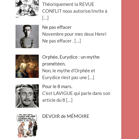
Théoriquement la REVUE
o
CONFLIT nous autorise/invite à
n
[…]
Ne pas effacer
Novembre pour mes deux Henri
Ne pas effacer .
[…]
Orphée, Eurydice : un mythe
prométéen.
Non, le mythe d’Orphée et
Eurydice n’est pas une
[…]
Pour le 8 mars.
C’est LAVIGUE qui parle dans son
article du 8
[…]
DEVOIR de MÉMOIRE