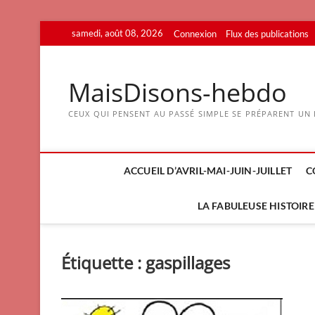
Skip
samedi, août 08, 2026
Connexion
Flux des publications
to
content
MaisDisons-hebdo
CEUX QUI PENSENT AU PASSÉ SIMPLE SE PRÉPARENT UN F
ACCUEIL D’AVRIL-MAI-JUIN-JUILLET
C
LA FABULEUSE HISTOIRE 
Étiquette :
gaspillages