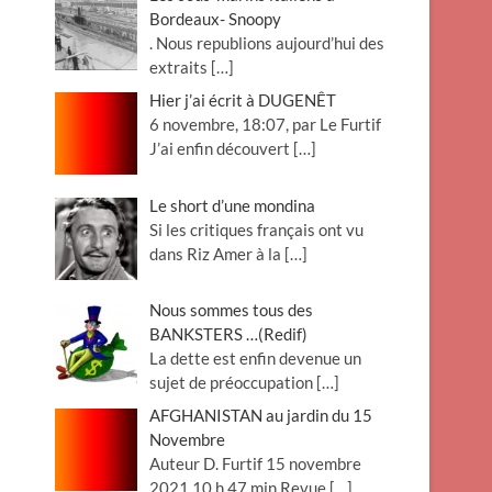
Bordeaux- Snoopy
. Nous republions aujourd’hui des
extraits
[…]
Hier j’ai écrit à DUGENÊT
6 novembre, 18:07, par Le Furtif
J’ai enfin découvert
[…]
Le short d’une mondina
Si les critiques français ont vu
dans Riz Amer à la
[…]
Nous sommes tous des
BANKSTERS …(Redif)
La dette est enfin devenue un
sujet de préoccupation
[…]
AFGHANISTAN au jardin du 15
Novembre
Auteur D. Furtif 15 novembre
2021 10 h 47 min Revue
[…]