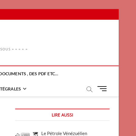
OUS = = = = =
DOCUMENTS , DES PDF ETC…
M
NTÉGRALES
e
n
u
LIRE AUSSI
B
u
t
Le Pétrole Vénézuélien
t