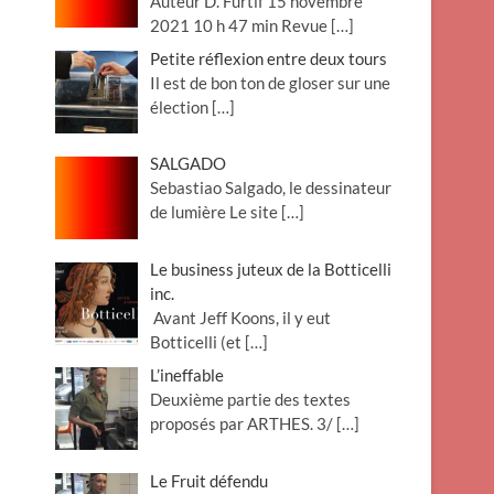
Auteur D. Furtif 15 novembre
2021 10 h 47 min Revue
[…]
Petite réflexion entre deux tours
Il est de bon ton de gloser sur une
élection
[…]
SALGADO
Sebastiao Salgado, le dessinateur
de lumière Le site
[…]
Le business juteux de la Botticelli
inc.
Avant Jeff Koons, il y eut
Botticelli (et
[…]
L’ineffable
Deuxième partie des textes
proposés par ARTHES. 3/
[…]
Le Fruit défendu