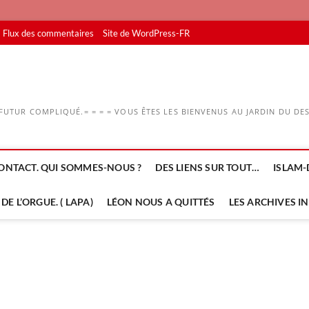
Flux des commentaires
Site de WordPress-FR
UTUR COMPLIQUÉ.= = = = VOUS ÊTES LES BIENVENUS AU JARDIN DU DESS
ONTACT. QUI SOMMES-NOUS ?
DES LIENS SUR TOUT…
ISLAM-
DE L’ORGUE. ( LAPA)
LÉON NOUS A QUITTÉS
LES ARCHIVES I