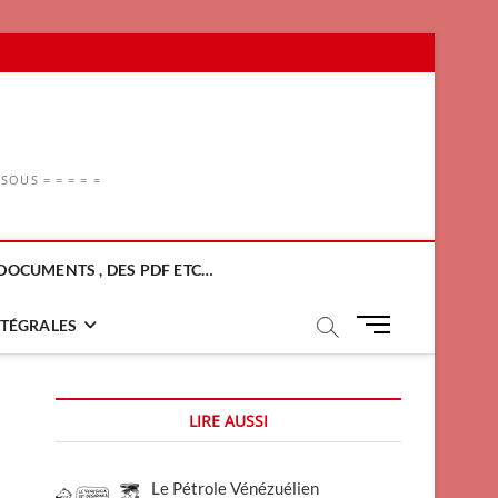
OUS = = = = =
DOCUMENTS , DES PDF ETC…
M
NTÉGRALES
e
n
u
LIRE AUSSI
B
u
t
Le Pétrole Vénézuélien
t