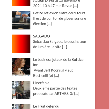
Auteur D. Furtif 15 novembre
2021 10 h 47 min Revue
[…]
Petite réflexion entre deux tours
Il est de bon ton de gloser sur une
élection
[…]
SALGADO
Sebastiao Salgado, le dessinateur
de lumière Le site
[…]
Le business juteux de la Botticelli
inc.
Avant Jeff Koons, il y eut
Botticelli (et
[…]
L’ineffable
Deuxième partie des textes
proposés par ARTHES. 3/
[…]
Le Fruit défendu