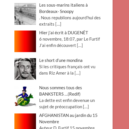
Les sous-marins italiens à
Bordeaux- Snoopy
. Nous republions aujourd’hui des
extraits
[…]
Hier j’ai écrit à DUGENÊT
6 novembre, 18:07, par Le Furtif
J’ai enfin découvert
[…]
Le short d’une mondina
Si les critiques français ont vu
dans Riz Amer à la
[…]
Nous sommes tous des
BANKSTERS …(Redif)
La dette est enfin devenue un
sujet de préoccupation
[…]
AFGHANISTAN au jardin du 15
Novembre
Auteur D. Furtif 15 novembre