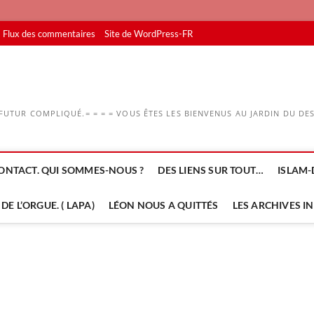
Flux des commentaires
Site de WordPress-FR
UTUR COMPLIQUÉ.= = = = VOUS ÊTES LES BIENVENUS AU JARDIN DU DESS
ONTACT. QUI SOMMES-NOUS ?
DES LIENS SUR TOUT…
ISLAM-
DE L’ORGUE. ( LAPA)
LÉON NOUS A QUITTÉS
LES ARCHIVES I