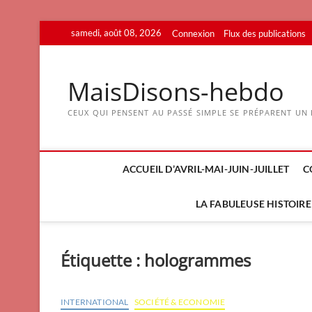
Skip
samedi, août 08, 2026
Connexion
Flux des publications
to
content
MaisDisons-hebdo
CEUX QUI PENSENT AU PASSÉ SIMPLE SE PRÉPARENT UN F
ACCUEIL D’AVRIL-MAI-JUIN-JUILLET
C
LA FABULEUSE HISTOIRE 
Étiquette :
hologrammes
INTERNATIONAL
SOCIÉTÉ & ECONOMIE