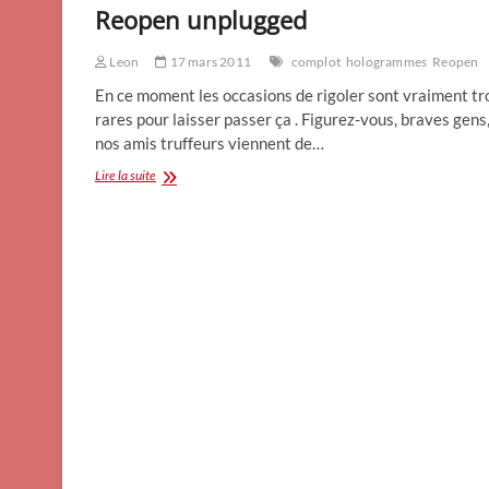
Reopen unplugged
Leon
17 mars 2011
complot
hologrammes
Reopen
En ce moment les occasions de rigoler sont vraiment tr
rares pour laisser passer ça . Figurez-vous, braves gens
nos amis truffeurs viennent de…
Reopen
Lire la suite
unplugged