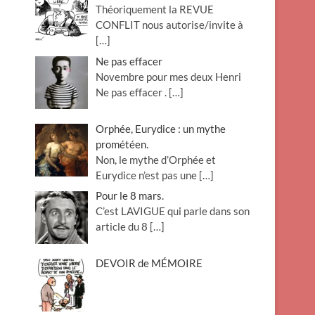
Théoriquement la REVUE
o
CONFLIT nous autorise/invite à
n
[…]
Ne pas effacer
Novembre pour mes deux Henri
Ne pas effacer .
[…]
Orphée, Eurydice : un mythe
prométéen.
Non, le mythe d’Orphée et
Eurydice n’est pas une
[…]
Pour le 8 mars.
C’est LAVIGUE qui parle dans son
article du 8
[…]
DEVOIR de MÉMOIRE