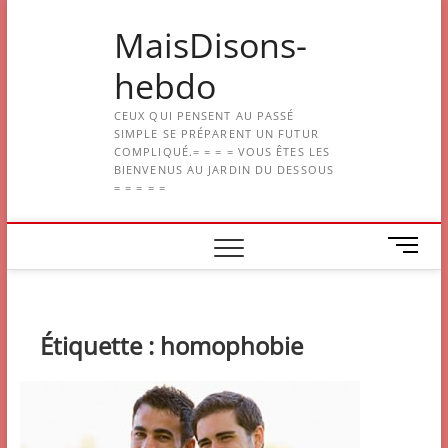
Skip
MaisDisons-
to
content
hebdo
CEUX QUI PENSENT AU PASSÉ
SIMPLE SE PRÉPARENT UN FUTUR
COMPLIQUÉ.= = = = VOUS ÊTES LES
BIENVENUS AU JARDIN DU DESSOUS
= = = = =
M
e
n
u
B
Étiquette :
homophobie
u
t
t
o
n