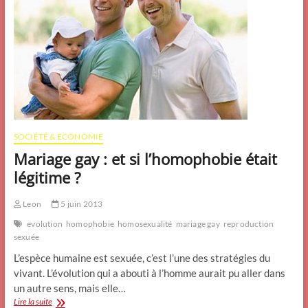
SOCIÉTÉ & ECONOMIE
Mariage gay : et si l’homophobie était
légitime ?
Leon
5 juin 2013
evolution
homophobie
homosexualité
mariage gay
reproduction
sexuée
L’espèce humaine est sexuée, c’est l’une des stratégies du
vivant. L’évolution qui a abouti à l’homme aurait pu aller dans
un autre sens, mais elle…
Mariage
Lire la suite