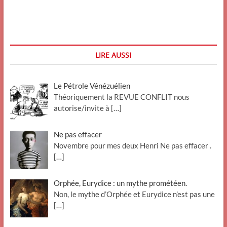
gay
:
et
si
l’homophobie
était
LIRE AUSSI
légitime
?
Le Pétrole Vénézuélien
Théoriquement la REVUE CONFLIT nous
autorise/invite à
[…]
Ne pas effacer
Novembre pour mes deux Henri Ne pas effacer .
[…]
Orphée, Eurydice : un mythe prométéen.
Non, le mythe d’Orphée et Eurydice n’est pas une
[…]