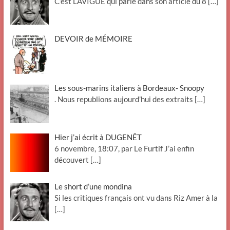
C’est LAVIGUE qui parle dans son article du 8
[…]
DEVOIR de MÉMOIRE
Les sous-marins italiens à Bordeaux- Snoopy
. Nous republions aujourd’hui des extraits
[…]
Hier j’ai écrit à DUGENÊT
6 novembre, 18:07, par Le Furtif J’ai enfin
découvert
[…]
Le short d’une mondina
Si les critiques français ont vu dans Riz Amer à la
[…]