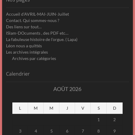
Accueil d’AVRIL-MAI-JUIN-Juillet
Contact. Qui sommes-nous ?
Des liens sur tout…
ISlam-DOcuments , des PDF etc…
La fabuleuse histoire de l’orgue. ( Lapa)
Léon nous a quittés
Les archives intégrales
Archives par catégories
Calendrier
AOÛT 2026
L
M
M
J
V
S
D
1
2
3
4
5
6
7
8
9