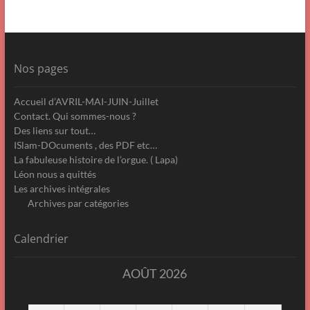
Nos pages
Accueil d’AVRIL-MAI-JUIN-Juillet
Contact. Qui sommes-nous ?
Des liens sur tout…
ISlam-DOcuments , des PDF etc…
La fabuleuse histoire de l’orgue. ( Lapa)
Léon nous a quittés
Les archives intégrales
Archives par catégories
Calendrier
AOÛT 2026