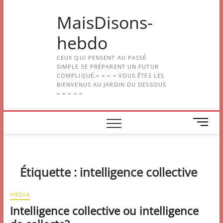
Skip
MaisDisons-
to
content
hebdo
CEUX QUI PENSENT AU PASSÉ
SIMPLE SE PRÉPARENT UN FUTUR
COMPLIQUÉ.= = = = VOUS ÊTES LES
BIENVENUS AU JARDIN DU DESSOUS
= = = = =
M
e
n
u
B
Étiquette :
intelligence collective
u
t
MEDIA
t
Intelligence collective ou intelligence
o
n