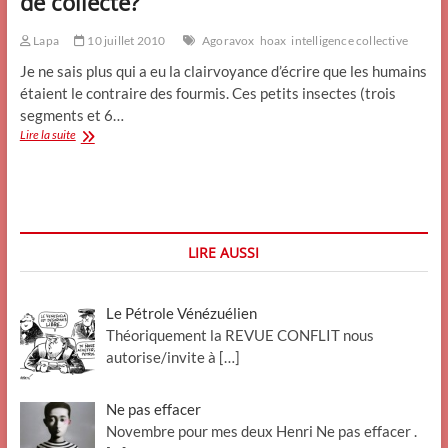
de collecte?
Lapa
10 juillet 2010
Agoravox
hoax
intelligence collective
Je ne sais plus qui a eu la clairvoyance d’écrire que les humains
étaient le contraire des fourmis. Ces petits insectes (trois
segments et 6…
Intelligence
Lire la suite
collective
ou
intelligence
de
collecte?
LIRE AUSSI
Le Pétrole Vénézuélien
Théoriquement la REVUE CONFLIT nous
autorise/invite à
[…]
Ne pas effacer
Novembre pour mes deux Henri Ne pas effacer .