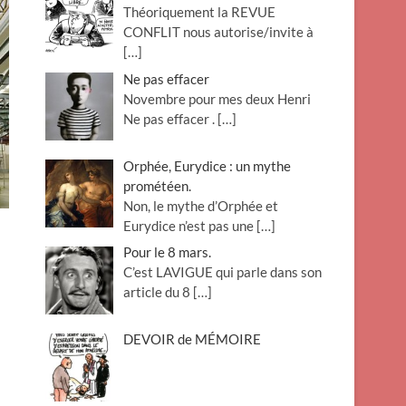
Théoriquement la REVUE
o
CONFLIT nous autorise/invite à
n
[…]
Ne pas effacer
Novembre pour mes deux Henri
Ne pas effacer .
[…]
Orphée, Eurydice : un mythe
prométéen.
Non, le mythe d’Orphée et
Eurydice n’est pas une
[…]
Pour le 8 mars.
C’est LAVIGUE qui parle dans son
article du 8
[…]
DEVOIR de MÉMOIRE