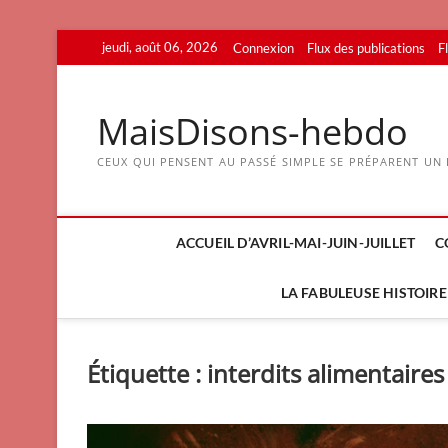
Skip
jeudi, août 06, 2026
Connexion
Flux des publications
F
to
content
MaisDisons-hebdo
CEUX QUI PENSENT AU PASSÉ SIMPLE SE PRÉPARENT UN F
ACCUEIL D’AVRIL-MAI-JUIN-JUILLET
C
LA FABULEUSE HISTOIRE 
Étiquette :
interdits alimentaires