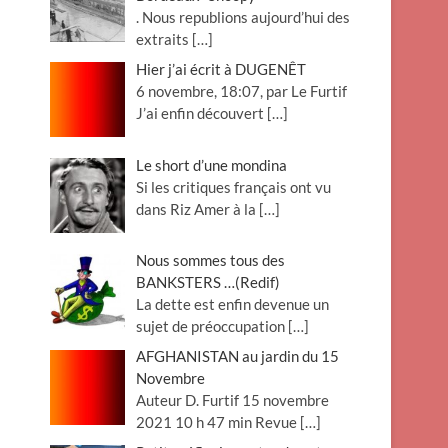
. Nous republions aujourd’hui des
extraits
[…]
Hier j’ai écrit à DUGENÊT
6 novembre, 18:07, par Le Furtif
J’ai enfin découvert
[…]
Le short d’une mondina
Si les critiques français ont vu
dans Riz Amer à la
[…]
Nous sommes tous des
BANKSTERS …(Redif)
La dette est enfin devenue un
sujet de préoccupation
[…]
AFGHANISTAN au jardin du 15
Novembre
Auteur D. Furtif 15 novembre
2021 10 h 47 min Revue
[…]