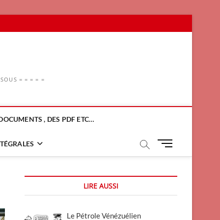
OUS = = = = =
DOCUMENTS , DES PDF ETC…
M
NTÉGRALES
e
n
u
LIRE AUSSI
B
u
t
Le Pétrole Vénézuélien
t