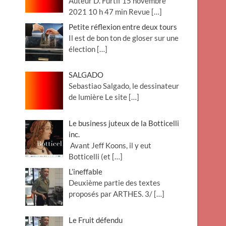
Auteur D. Furtif 15 novembre
2021 10 h 47 min Revue
[…]
Petite réflexion entre deux tours
Il est de bon ton de gloser sur une
élection
[…]
SALGADO
Sebastiao Salgado, le dessinateur
de lumière Le site
[…]
Le business juteux de la Botticelli
inc.
Avant Jeff Koons, il y eut
Botticelli (et
[…]
L’ineffable
Deuxième partie des textes
proposés par ARTHES. 3/
[…]
Le Fruit défendu