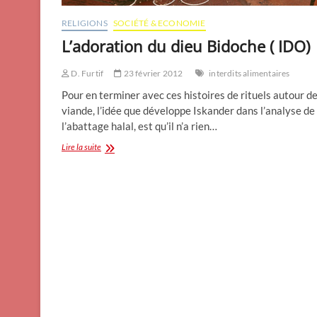
RELIGIONS
SOCIÉTÉ & ECONOMIE
L’adoration du dieu Bidoche ( IDO)
D. Furtif
23 février 2012
interdits alimentaires
Pour en terminer avec ces histoires de rituels autour de
viande, l’idée que développe Iskander dans l’analyse de
l’abattage halal, est qu’il n’a rien…
L’adoration
Lire la suite
du
dieu
Bidoche
(
IDO)