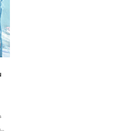
u
s
s…