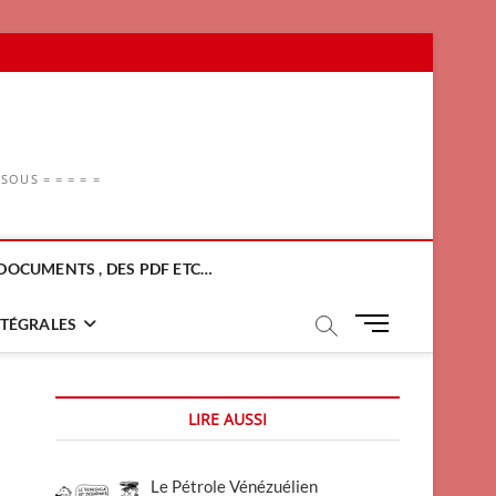
OUS = = = = =
DOCUMENTS , DES PDF ETC…
M
NTÉGRALES
e
n
u
LIRE AUSSI
B
u
t
Le Pétrole Vénézuélien
t