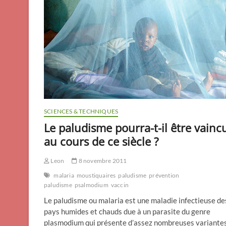
SCIENCES & TECHNIQUES
Le paludisme pourra-t-il être vainc
au cours de ce siècle ?
Leon
8 novembre 2011
malaria
moustiquaires
paludisme
prévention
paludisme
psalmodium
vaccin
Le paludisme ou malaria est une maladie infectieuse de
pays humides et chauds due à un parasite du genre
plasmodium qui présente d’assez nombreuses variante