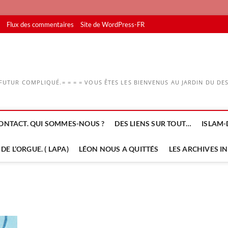
Flux des commentaires
Site de WordPress-FR
UTUR COMPLIQUÉ.= = = = VOUS ÊTES LES BIENVENUS AU JARDIN DU DESS
ONTACT. QUI SOMMES-NOUS ?
DES LIENS SUR TOUT…
ISLAM-
DE L’ORGUE. ( LAPA)
LÉON NOUS A QUITTÉS
LES ARCHIVES I