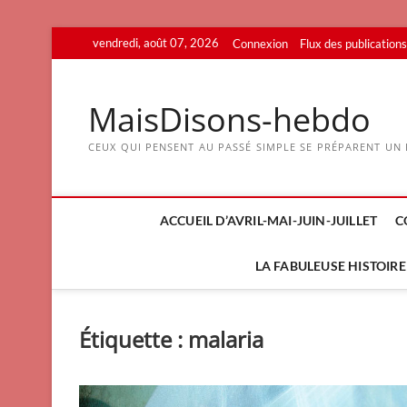
Skip
vendredi, août 07, 2026
Connexion
Flux des publications
to
content
MaisDisons-hebdo
CEUX QUI PENSENT AU PASSÉ SIMPLE SE PRÉPARENT UN F
ACCUEIL D’AVRIL-MAI-JUIN-JUILLET
C
LA FABULEUSE HISTOIRE 
Étiquette :
malaria