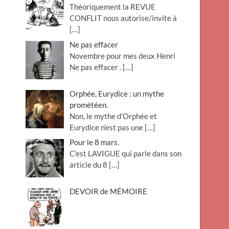
Théoriquement la REVUE
o
CONFLIT nous autorise/invite à
n
[…]
Ne pas effacer
Novembre pour mes deux Henri
Ne pas effacer .
[…]
Orphée, Eurydice : un mythe
prométéen.
Non, le mythe d’Orphée et
Eurydice n’est pas une
[…]
Pour le 8 mars.
C’est LAVIGUE qui parle dans son
article du 8
[…]
DEVOIR de MÉMOIRE