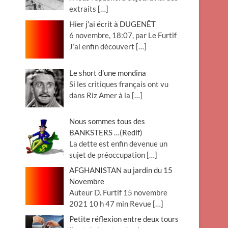
extraits
[…]
Hier j’ai écrit à DUGENÊT
6 novembre, 18:07, par Le Furtif
J’ai enfin découvert
[…]
Le short d’une mondina
Si les critiques français ont vu
dans Riz Amer à la
[…]
Nous sommes tous des
BANKSTERS …(Redif)
La dette est enfin devenue un
sujet de préoccupation
[…]
AFGHANISTAN au jardin du 15
Novembre
Auteur D. Furtif 15 novembre
2021 10 h 47 min Revue
[…]
Petite réflexion entre deux tours