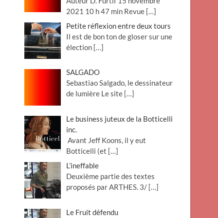
Auteur D. Furtif 15 novembre
2021 10 h 47 min Revue
[…]
Petite réflexion entre deux tours
Il est de bon ton de gloser sur une
élection
[…]
SALGADO
Sebastiao Salgado, le dessinateur
de lumière Le site
[…]
Le business juteux de la Botticelli
inc.
Avant Jeff Koons, il y eut
Botticelli (et
[…]
L’ineffable
Deuxième partie des textes
proposés par ARTHES. 3/
[…]
Le Fruit défendu