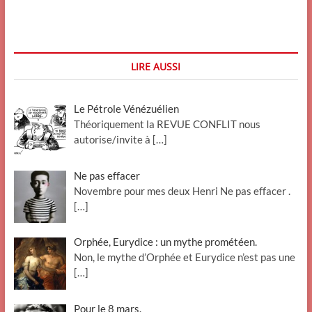
pourra-
t-
il
être
vaincu
LIRE AUSSI
au
cours
de
Le Pétrole Vénézuélien
ce
siècle
Théoriquement la REVUE CONFLIT nous
?
autorise/invite à
[…]
Ne pas effacer
Novembre pour mes deux Henri Ne pas effacer .
[…]
Orphée, Eurydice : un mythe prométéen.
Non, le mythe d’Orphée et Eurydice n’est pas une
[…]
Pour le 8 mars.