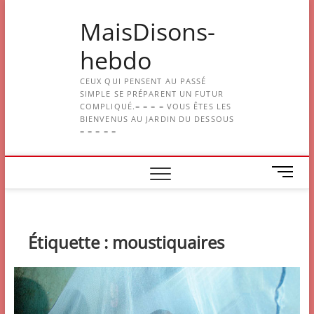
Skip
MaisDisons-
to
content
hebdo
CEUX QUI PENSENT AU PASSÉ
SIMPLE SE PRÉPARENT UN FUTUR
COMPLIQUÉ.= = = = VOUS ÊTES LES
BIENVENUS AU JARDIN DU DESSOUS
= = = = =
M
e
n
u
B
Étiquette :
moustiquaires
u
t
t
o
n