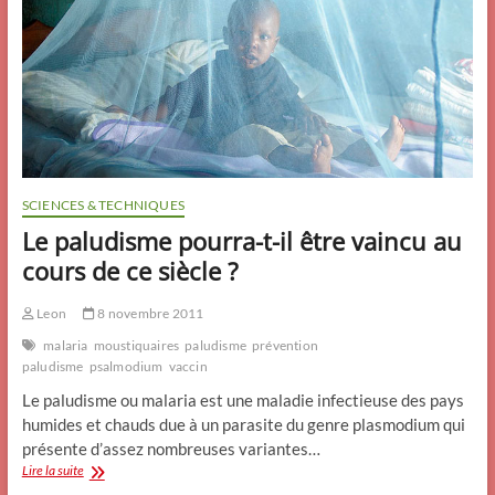
SCIENCES & TECHNIQUES
Le paludisme pourra-t-il être vaincu au
cours de ce siècle ?
Leon
8 novembre 2011
malaria
moustiquaires
paludisme
prévention
paludisme
psalmodium
vaccin
Le paludisme ou malaria est une maladie infectieuse des pays
humides et chauds due à un parasite du genre plasmodium qui
présente d’assez nombreuses variantes…
Le
Lire la suite
paludisme