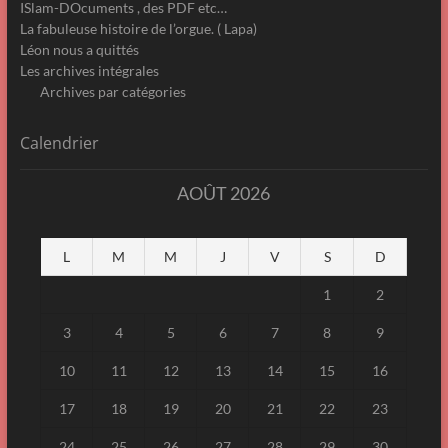
ISlam-DOcuments , des PDF etc…
La fabuleuse histoire de l’orgue. ( Lapa)
Léon nous a quittés
Les archives intégrales
Archives par catégories
Calendrier
AOÛT 2026
L
M
M
J
V
S
D
1
2
3
4
5
6
7
8
9
10
11
12
13
14
15
16
17
18
19
20
21
22
23
24
25
26
27
28
29
30