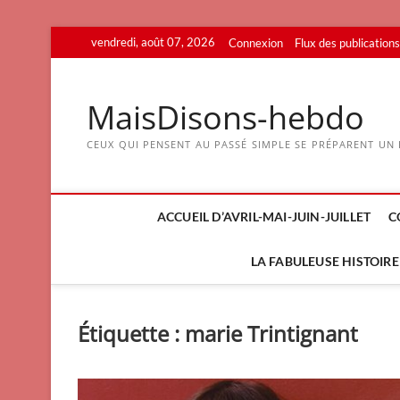
Skip
vendredi, août 07, 2026
Connexion
Flux des publications
to
content
MaisDisons-hebdo
CEUX QUI PENSENT AU PASSÉ SIMPLE SE PRÉPARENT UN F
ACCUEIL D’AVRIL-MAI-JUIN-JUILLET
C
LA FABULEUSE HISTOIRE 
Étiquette :
marie Trintignant