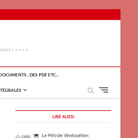
OUS = = = = =
DOCUMENTS , DES PDF ETC…
M
NTÉGRALES
e
n
u
LIRE AUSSI
B
u
t
Le Pétrole Vénézuélien
t