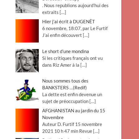
. Nous republions aujourd’hui des
extraits
[…]
Hier j’ai écrit à DUGENÊT
6 novembre, 18:07, par Le Furtif
J’ai enfin découvert
[…]
Le short d’une mondina
Si les critiques français ont vu
dans Riz Amer à la
[…]
Nous sommes tous des
BANKSTERS …(Redif)
La dette est enfin devenue un
sujet de préoccupation
[…]
AFGHANISTAN au jardin du 15
Novembre
Auteur D. Furtif 15 novembre
2021 10 h 47 min Revue
[…]