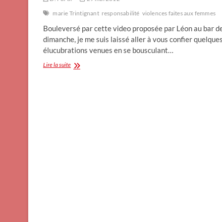
marie Trintignant
responsabilité
violences faites aux femmes
Bouleversé par cette video proposée par Léon au bar d
dimanche, je me suis laissé aller à vous confier quelque
élucubrations venues en se bousculant…
La
Lire la suite
tache,
aussi,
est
humaine
:
c’est
la
tâche
de
l’artiste
de
nous
le
dire.