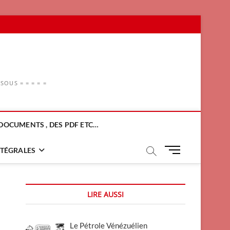
OUS = = = = =
DOCUMENTS , DES PDF ETC…
M
NTÉGRALES
e
n
u
LIRE AUSSI
B
u
t
Le Pétrole Vénézuélien
t