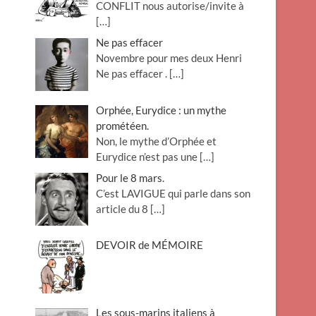
CONFLIT nous autorise/invite à
[…]
Ne pas effacer
Novembre pour mes deux Henri
Ne pas effacer .
[…]
Orphée, Eurydice : un mythe
prométéen.
Non, le mythe d’Orphée et
Eurydice n’est pas une
[…]
Pour le 8 mars.
C’est LAVIGUE qui parle dans son
article du 8
[…]
DEVOIR de MÉMOIRE
Les sous-marins italiens à