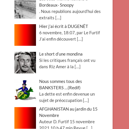
Bordeaux- Snoopy
. Nous republions aujourd’hui des
extraits
[…]
Hier j’ai écrit à DUGENÊT
6 novembre, 18:07, par Le Furtif
J’ai enfin découvert
[…]
Le short d’une mondina
Si les critiques français ont vu
dans Riz Amer à la
[…]
Nous sommes tous des
BANKSTERS …(Redif)
La dette est enfin devenue un
sujet de préoccupation
[…]
AFGHANISTAN au jardin du 15
Novembre
Auteur D. Furtif 15 novembre
2021 10 h 47 min Revue
[…]