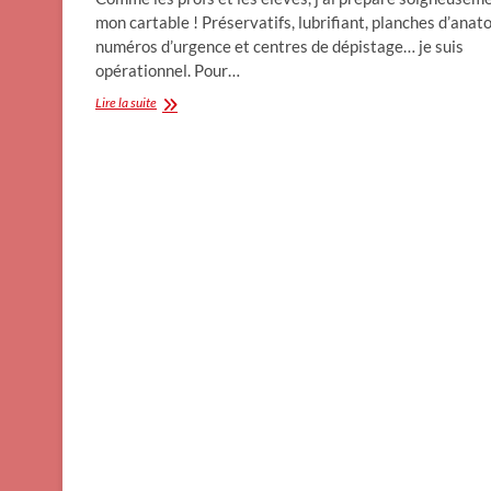
mon cartable ! Préservatifs, lubrifiant, planches d’anat
numéros d’urgence et centres de dépistage… je suis
opérationnel. Pour…
Une
Lire la suite
rentrée
bien
lubrifiée
(
Dr
Kpote)