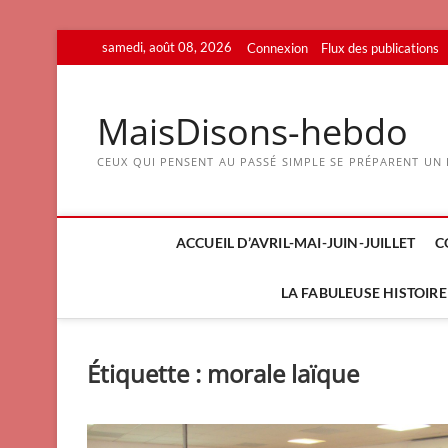
Skip
samedi, août 08, 2026
Connexion
Flux des publications
to
content
MaisDisons-hebdo
CEUX QUI PENSENT AU PASSÉ SIMPLE SE PRÉPARENT UN F
ACCUEIL D’AVRIL-MAI-JUIN-JUILLET
C
LA FABULEUSE HISTOIRE 
Étiquette :
morale laïque