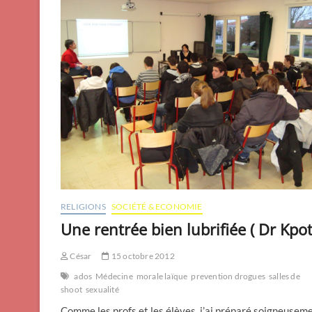
RELIGIONS
SOCIÉTÉ & ECONOMIE
Une rentrée bien lubrifiée ( Dr Kpot
César
15 octobre 2012
ados
Médecine
morale laïque
prevention drogues
salles de
shoot
sexualité
Comme les profs et les élèves, j’ai préparé soigneusem