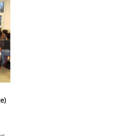
e)
ent