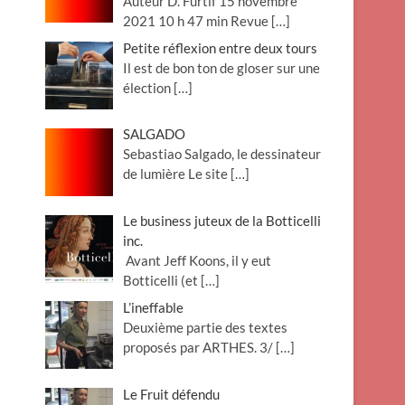
Auteur D. Furtif 15 novembre
2021 10 h 47 min Revue
[…]
Petite réflexion entre deux tours
Il est de bon ton de gloser sur une
élection
[…]
SALGADO
Sebastiao Salgado, le dessinateur
de lumière Le site
[…]
Le business juteux de la Botticelli
inc.
Avant Jeff Koons, il y eut
Botticelli (et
[…]
L’ineffable
Deuxième partie des textes
proposés par ARTHES. 3/
[…]
Le Fruit défendu