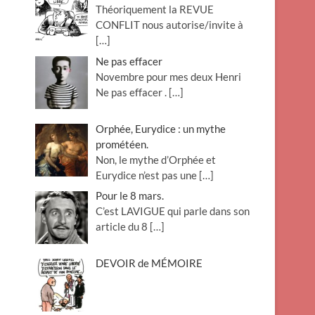
Théoriquement la REVUE
o
CONFLIT nous autorise/invite à
n
[…]
Ne pas effacer
Novembre pour mes deux Henri
Ne pas effacer .
[…]
Orphée, Eurydice : un mythe
prométéen.
Non, le mythe d’Orphée et
Eurydice n’est pas une
[…]
Pour le 8 mars.
C’est LAVIGUE qui parle dans son
article du 8
[…]
DEVOIR de MÉMOIRE