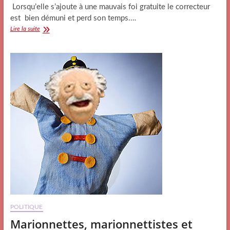
Lorsqu’elle s’ajoute à une mauvais foi gratuite le correcteur
est bien démuni et perd son temps.…
Convoqués
Lire la suite
par
la
police,
ou
la
gendarmerie,
ou
par…..
l’imagination
POLITIQUE
Marionnettes, marionnettistes et