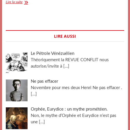
Un
Lire la suite
grand
moment
de
journalisme-
citoyen
façon
LIRE AUSSI
«
Morice
»
Le Pétrole Vénézuélien
!
Théoriquement la REVUE CONFLIT nous
autorise/invite à
[…]
Ne pas effacer
Novembre pour mes deux Henri Ne pas effacer .
[…]
Orphée, Eurydice : un mythe prométéen.
Non, le mythe d’Orphée et Eurydice n’est pas
une
[…]