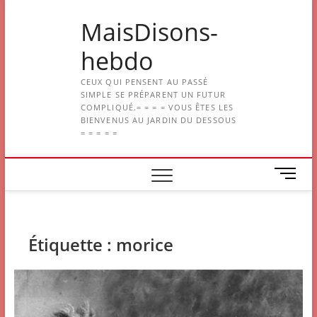
Skip
MaisDisons-
to
content
hebdo
CEUX QUI PENSENT AU PASSÉ
SIMPLE SE PRÉPARENT UN FUTUR
COMPLIQUÉ.= = = = VOUS ÊTES LES
BIENVENUS AU JARDIN DU DESSOUS
= = = = =
M
e
n
u
B
Étiquette :
morice
u
t
t
o
n