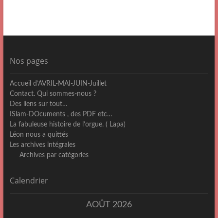
Nos pages
Accueil d’AVRIL-MAI-JUIN-Juillet
Contact. Qui sommes-nous ?
Des liens sur tout…
ISlam-DOcuments , des PDF etc…
La fabuleuse histoire de l’orgue. ( Lapa)
Léon nous a quittés
Les archives intégrales
Archives par catégories
Calendrier
AOÛT 2026