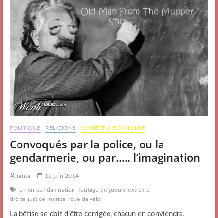
POLITIQUE
RELIGIONS
SOCIÉTÉ & ECONOMIE
Convoqués par la police, ou la
gendarmerie, ou par….. l’imagination
ranta
12 juin 2014
chien
condamnation; foutage de gueule
extrême
droite
justice
morice
roue de vélo
La bêtise se doit d’être corrigée, chacun en conviendra.