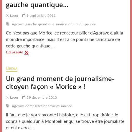
gauche quantique…
Leon
1 septembre 2011
Agovox
gauche quantique
morice
opium du peuple
Ce n’est pas que Morice, ce rédacteur pilier d’Agoravox, ait la
moindre importance, mais il est à ce point une caricature de
cette gauche quantique,…
Marionnettes,
Lire la suite
marionnettistes
et
gauche
MEDIA
quantique…
Un grand moment de journalisme-
citoyen façon « Morice » !
Leon
29 décembre 2010
Agovox
comparses bénévoles
morice
Il faut que je vous raconte l’histoire, elle est trop drôle : Je
connais quelqu’un à Montpellier qui se trouve être journaliste
et qui exerce…