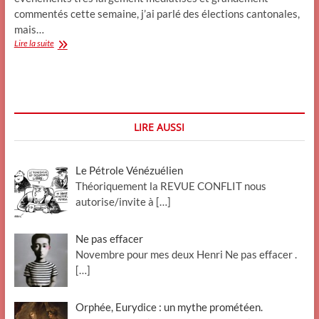
commentés cette semaine, j’ai parlé des élections cantonales,
mais…
Revue
Lire la suite
du
Week-
end
:
Du
tapis
LIRE AUSSI
rouge
au
tapis
Le Pétrole Vénézuélien
de
bombes
Théoriquement la REVUE CONFLIT nous
autorise/invite à
[…]
Ne pas effacer
Novembre pour mes deux Henri Ne pas effacer .
[…]
Orphée, Eurydice : un mythe prométéen.