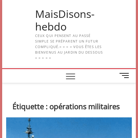
Skip
MaisDisons-
to
content
hebdo
CEUX QUI PENSENT AU PASSÉ
SIMPLE SE PRÉPARENT UN FUTUR
COMPLIQUÉ.= = = = VOUS ÊTES LES
BIENVENUS AU JARDIN DU DESSOUS
= = = = =
M
e
n
u
B
Étiquette :
opérations militaires
u
t
t
o
n