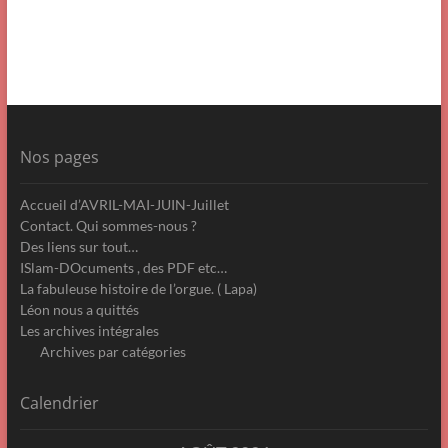
Nos pages
Accueil d’AVRIL-MAI-JUIN-Juillet
Contact. Qui sommes-nous ?
Des liens sur tout…
ISlam-DOcuments , des PDF etc…
La fabuleuse histoire de l’orgue. ( Lapa)
Léon nous a quittés
Les archives intégrales
Archives par catégories
Calendrier