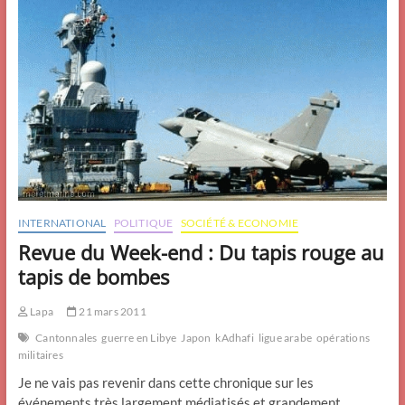
INTERNATIONAL
POLITIQUE
SOCIÉTÉ & ECONOMIE
Revue du Week-end : Du tapis rouge au
tapis de bombes
Lapa
21 mars 2011
Cantonnales
guerre en Libye
Japon
kAdhafi
ligue arabe
opérations
militaires
Je ne vais pas revenir dans cette chronique sur les
événements très largement médiatisés et grandement