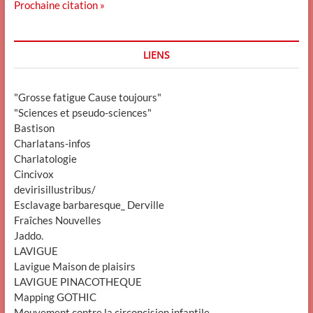
Prochaine citation »
LIENS
"Grosse fatigue Cause toujours"
"Sciences et pseudo-sciences"
Bastison
Charlatans-infos
Charlatologie
Cincivox
devirisillustribus/
Esclavage barbaresque_ Derville
Fraîches Nouvelles
Jaddo.
LAVIGUE
Lavigue Maison de plaisirs
LAVIGUE PINACOTHEQUE
Mapping GOTHIC
Mouvement contre la circoncision infantile