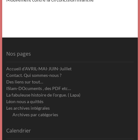
Nos pages
Accueil d’AVRIL-MAI-JUIN-Juillet
Contact. Qui sommes-nous ?
Des liens sur tout…
ISlam-DOcuments , des PDF etc…
La fabuleuse histoire de l’orgue. ( Lapa)
Léon nous a quittés
Les archives intégrales
Archives par catégories
Calendrier