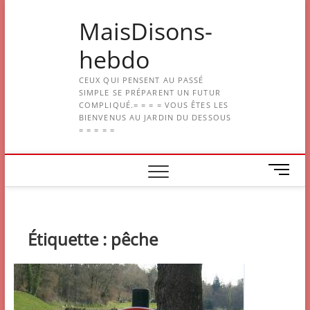
Skip
MaisDisons-
to
content
hebdo
CEUX QUI PENSENT AU PASSÉ
SIMPLE SE PRÉPARENT UN FUTUR
COMPLIQUÉ.= = = = VOUS ÊTES LES
BIENVENUS AU JARDIN DU DESSOUS
= = = = =
M
e
n
u
B
Étiquette :
pêche
u
t
t
o
n