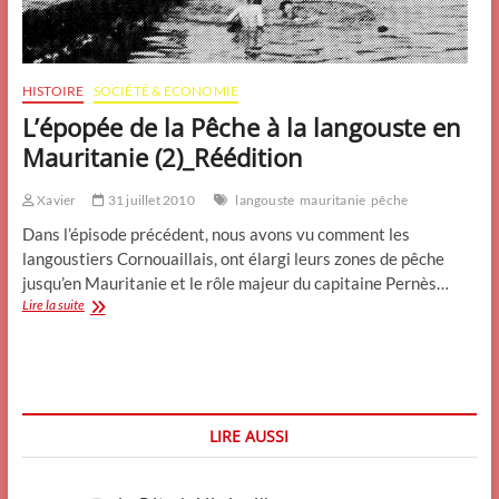
HISTOIRE
SOCIÉTÉ & ECONOMIE
L’épopée de la Pêche à la langouste en
Mauritanie (2)_Réédition
Xavier
31 juillet 2010
langouste
mauritanie
pêche
Dans l’épisode précédent, nous avons vu comment les
langoustiers Cornouaillais, ont élargi leurs zones de pêche
jusqu’en Mauritanie et le rôle majeur du capitaine Pernès…
L’épopée
Lire la suite
de
la
Pêche
à
la
langouste
LIRE AUSSI
en
Mauritanie
(2)_Réédition